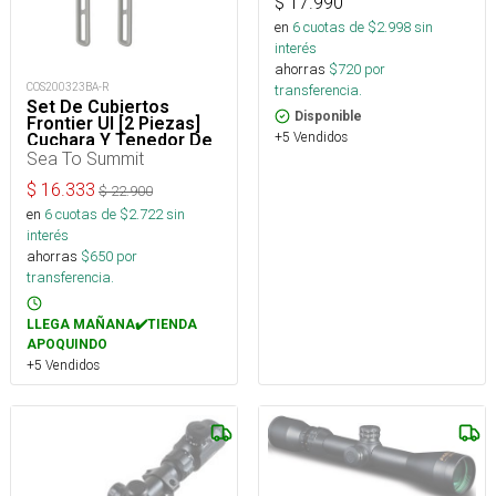
$
17.990
en
6
cuotas de $
2.998
sin
interés
ahorras
$
720
por
COS200323BA-R
transferencia.
Set De Cubiertos
Disponible
Frontier Ul [2 Piezas]
+5 Vendidos
Cuchara Y Tenedor De
Mango Largo
Sea To Summit
$
16.333
$
22.900
en
6
cuotas de $
2.722
sin
interés
ahorras
$
650
por
transferencia.
LLEGA MAÑANA✔️TIENDA
APOQUINDO
+5 Vendidos