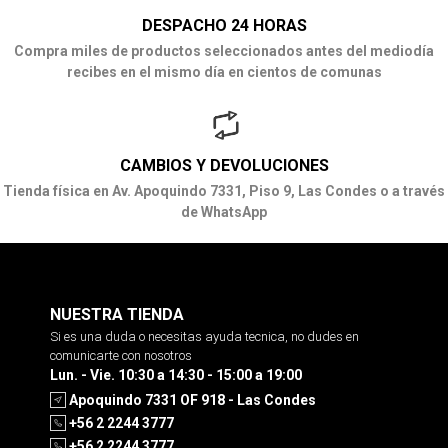
DESPACHO 24 HORAS
Compra miles de productos seleccionados antes del mediodía
recibes en el mismo día en cientos de comunas
CAMBIOS Y DEVOLUCIONES
Tienda física en Av. Apoquindo 7331, Piso 9, Las Condes o a través
de WhatsApp
NUESTRA TIENDA
Si es una duda o necesitas ayuda tecnica, no dudes en
comunicarte con nosotros
Lun. - Vie. 10:30 a 14:30 - 15:00 a 19:00
Apoquindo 7331 OF 918 - Las Condes
+56 2 2244 3777
+56 2 2244 3777