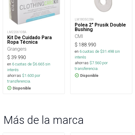
LM180502BA
Polea 2" Prusik Double
Bushing
LM220610BA
CMI
Kit De Cuidado Para
Ropa Técnica
$
188.990
Grangers
en
6
cuotas de $
31.498
sin
$
39.990
interés
ahorras
$
7.560
por
en
6
cuotas de $
6.665
sin
transferencia.
interés
ahorras
$
1.600
por
Disponible
transferencia.
Disponible
Más de la marca