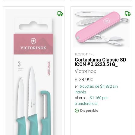
TEC210411FE
Cortapluma Classic SD
ICON #0.6223.51G_
Victorinox
$
28.990
en
6
cuotas de $
4.832
sin
interés
ahorras
$
1.160
por
transferencia.
Disponible