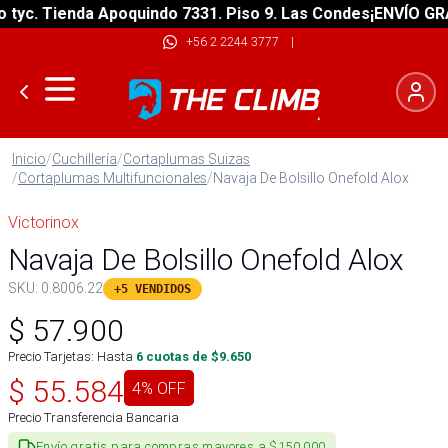
. Tienda Apoquindo 7331. Piso 9. Las Condes
¡ENVÍO GRATIS!
+56 2 2244 3777
|
Inicio
/
Cuchillería
/
Cortaplumas Suizas
/
Cortaplumas Multifuncionales
/
Navaja De Bolsillo Onefold Alox
Victorinox
Navaja De Bolsillo Onefold Alox
SKU:
0.8006.22
+5 VENDIDOS
$
57.900
Precio Tarjetas: Hasta
6
cuotas de $
9.650
$
55.584
4
% OFF
Precio Transferencia Bancaria
Envío gratis para compras mayores a $150.000