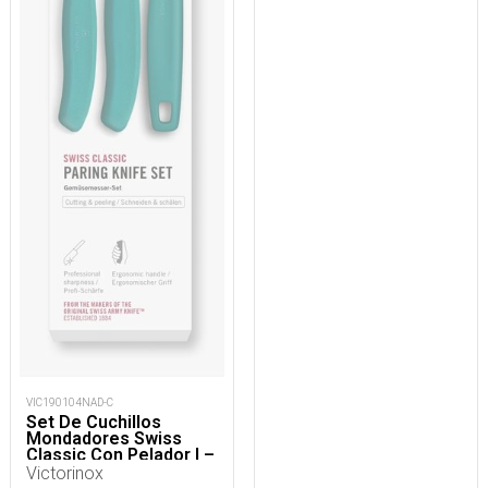
VIC190104NAD-C
Set De Cuchillos
Mondadores Swiss
Classic Con Pelador I –
3 piezas
Victorinox