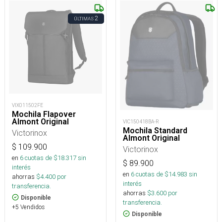
2
ÚLTIMAS
VIX011502FE
Mochila Flapover
Almont Original
VIC150418BA-R
Mochila Standard
Victorinox
Almont Original
$
109.900
Victorinox
en
6
cuotas de $
18.317
sin
$
89.900
interés
en
6
cuotas de $
14.983
sin
ahorras
$
4.400
por
interés
transferencia.
ahorras
$
3.600
por
Disponible
transferencia.
+5 Vendidos
Disponible