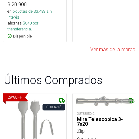
$
20.900
en
6
cuotas de $
3.483
sin
interés
ahorras
$
840
por
transferencia.
Disponible
Ver más de la marca
Últimos Comprados
29
%
OFF
3
ÚLTIMAS
OUT38850-C
Mira Telescopica 3-
7x20
Zlip