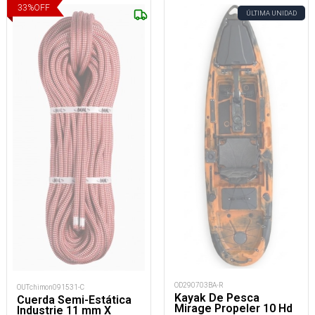
33
%
OFF
ÚLTIMA UNIDAD
OD290703BA-R
OUTchimon091531-C
Kayak De Pesca
Cuerda Semi-Estática
Mirage Propeler 10 Hd
Industrie 11 mm X