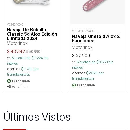
VC240100-C
Navaja De Bolsillo
VIC190113NAD-R
Classic Sd Alox Edición
Navaja Onefold Alox 2
Limitada 2024
Funciones
Victorinox
Victorinox
$
43.342
$
50.990
$
57.900
en
6
cuotas de $
7.224
sin
en
6
cuotas de $
9.650
sin
interés
interés
ahorras
$
1.730
por
ahorras
$
2.320
por
transferencia.
transferencia.
Disponible
Disponible
+5 Vendidos
Últimos Vistos