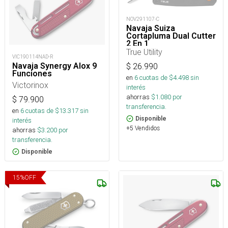
NOV291107-C
Navaja Suiza
Cortapluma Dual Cutter
2 En 1
True Utility
VIC190114NAD-R
Navaja Synergy Alox 9
$
26.990
Funciones
en
6
cuotas de $
4.498
sin
Victorinox
interés
ahorras
$
1.080
por
$
79.900
transferencia.
en
6
cuotas de $
13.317
sin
Disponible
interés
+5 Vendidos
ahorras
$
3.200
por
transferencia.
Disponible
15
%
OFF