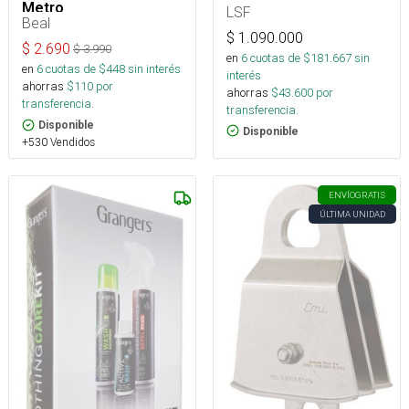
Metro
LSF
Beal
$
1.090.000
$
2.690
$
3.990
en
6
cuotas de $
181.667
sin
en
6
cuotas de $
448
sin interés
interés
ahorras
$
110
por
ahorras
$
43.600
por
transferencia.
transferencia.
Disponible
Disponible
+530 Vendidos
ENVÍO
GRATIS
ÚLTIMA UNIDAD