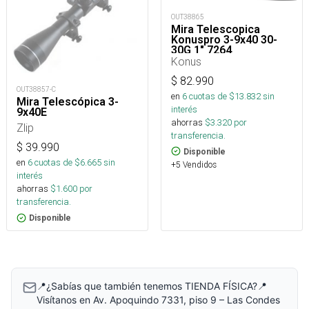
OUT38865
Mira Telescopica
Konuspro 3-9x40 30-
30G 1" 7264
Konus
$
82.990
OUT38857-C
en
6
cuotas de $
13.832
sin
Mira Telescópica 3-
interés
9x40E
ahorras
$
3.320
por
Zlip
transferencia.
$
39.990
Disponible
en
6
cuotas de $
6.665
sin
+5 Vendidos
interés
ahorras
$
1.600
por
transferencia.
Disponible
📍¿Sabías que también tenemos TIENDA FÍSICA?📍
Visítanos en Av. Apoquindo 7331, piso 9 – Las Condes