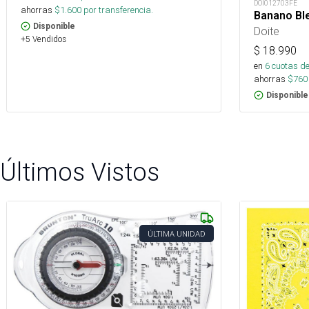
DOI012703FE
ahorras
$
1.600
por transferencia.
Banano Bl
Disponible
Doite
+5 Vendidos
$
18.990
en
6
cuotas de
ahorras
$
760
Disponible
Últimos Vistos
ÚLTIMA UNIDAD