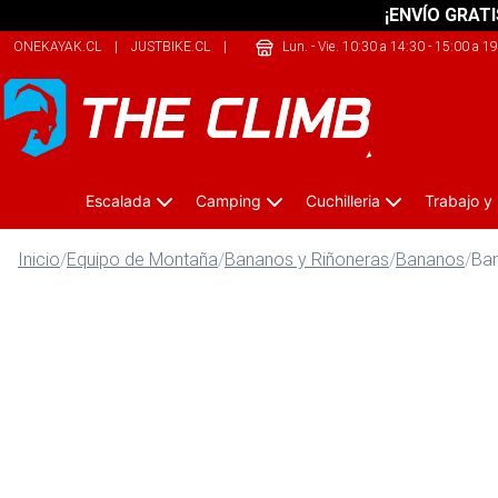
¡ENVÍO GRATI
ONEKAYAK.CL
|
JUSTBIKE.CL
|
SHERPALIFE.COM.AR
Lun. - Vie. 10:30 a 14:30 - 15:00 a 1
Escalada
Camping
Cuchilleria
Trabajo y
Inicio
/
Equipo de Montaña
/
Bananos y Riñoneras
/
Bananos
/
Ban