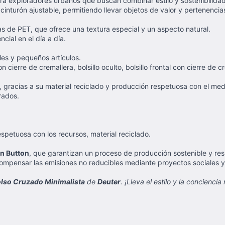
para exploradores urbanos que buscan combinar estilo y sostenibilid
n cinturón ajustable, permitiendo llevar objetos de valor y pertenen
as de PET, que ofrece una textura especial y un aspecto natural.
ncial en el día a día.
les y pequeños artículos.
cierre de cremallera, bolsillo oculto, bolsillo frontal con cierre de cr
, gracias a su material reciclado y producción respetuosa con el me
rados.
petuosa con los recursos, material reciclado.
n Button
, que garantizan un proceso de producción sostenible y r
compensar las emisiones no reducibles mediante proyectos sociales 
lso Cruzado Minimalista
de
Deuter
. ¡Lleva el estilo y la concienci