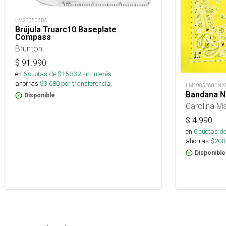
LM200506BA
Brújula Truarc10 Baseplate
Compass
Brunton
$
91.990
en
6
cuotas de $
15.332
sin interés
ahorras
$
3.680
por transferencia.
LM19052601NA
Bandana N
Disponible
Carolina M
$
4.990
en
6
cuotas de
ahorras
$
200
Disponible