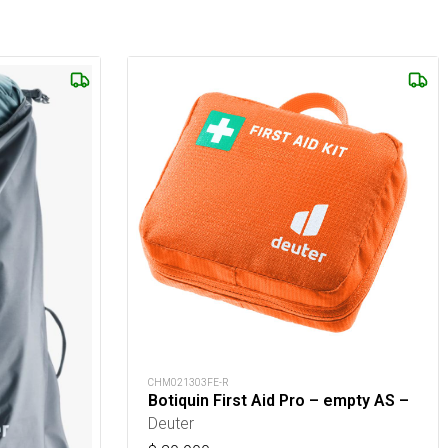
CHM021303FE-R
Botiquin First Aid Pro – empty AS –
Deuter