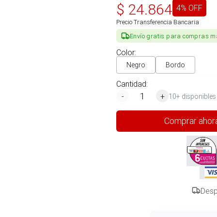
$
24.864
4
% OFF
Precio Transferencia Bancaria
Envío gratis para compras m
Color
:
Negro
Bordo
Cantidad:
-
+
10+ disponibles
Comprar ahor
Desp