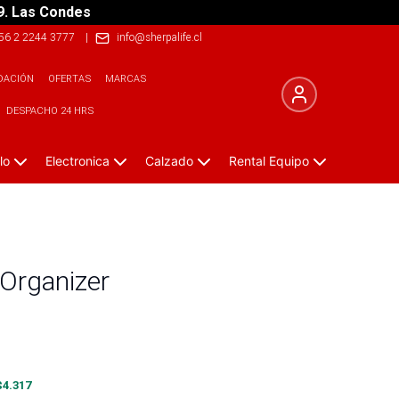
9. Las Condes
56 2 2244 3777
|
info@sherpalife.cl
DACIÓN
OFERTAS
MARCAS
DESPACHO 24 HRS
lo
Electronica
Calzado
Rental Equipo
Organizer
$
4.317