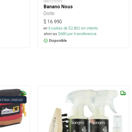
DOI012705FE
Banano Nous
s
.
Doite
$
16.990
en
6
cuotas de $
2.832
sin interés
ahorras
$
680
por transferencia.
Disponible
ÚLTIMA UNIDAD