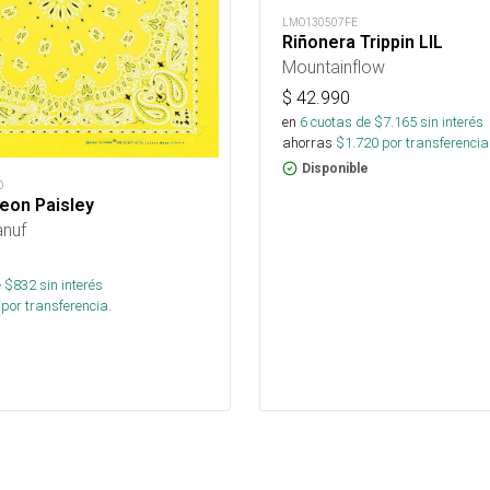
LMO130507FE
Riñonera Trippin LIL
Mountainflow
$
42.990
en
6
cuotas de $
7.165
sin interés
ahorras
$
1.720
por transferencia
Disponible
D
eon Paisley
anuf
 $
832
sin interés
por transferencia.