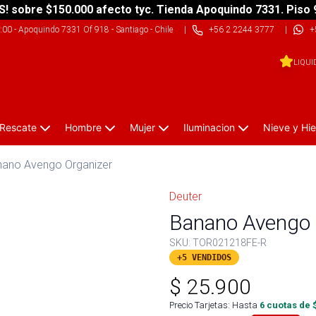
S! sobre $150.000 afecto tyc. Tienda Apoquindo 7331. Piso 
9:00
-
Apoquindo 7331 Of 918 - Santiago - Chile
|
+56 2 2244 3777
|
+
LIQUI
 Rescate
Hombre
Mujer
Iluminacion
Nieve y Hie
ano Avengo Organizer
Deuter
Banano Avengo 
SKU:
TOR021218FE-R
+5 VENDIDOS
$
25.900
Precio Tarjetas: Hasta
6
cuotas de 