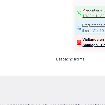
Pregúntanos 
10:30 a 14:30
Pregúntanos d
(
Lun. - Vie. 10
Visítanos en
Santiago - Ch
Despacho normal