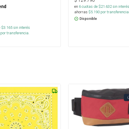
$
129.790
end
en
6
cuotas de $
21.632
sin interé
ahorras
$
5.190
por transferencia
Disponible
 $
3.165
sin interés
por transferencia.