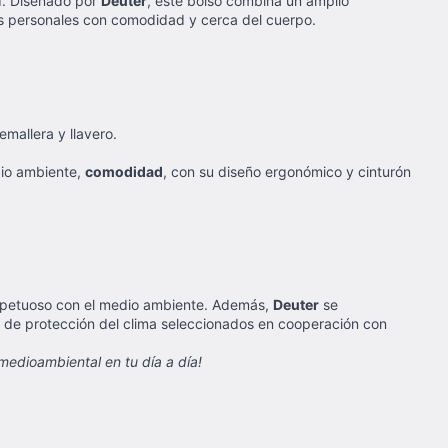
ad. Diseñado por
Deuter
, este bolso combina un amplio
cias personales con comodidad y cerca del cuerpo.
emallera y llavero.
dio ambiente,
comodidad
, con su diseño ergonómico y cinturón
espetuoso con el medio ambiente. Además,
Deuter
se
y de protección del clima seleccionados en cooperación con
a medioambiental en tu día a día!