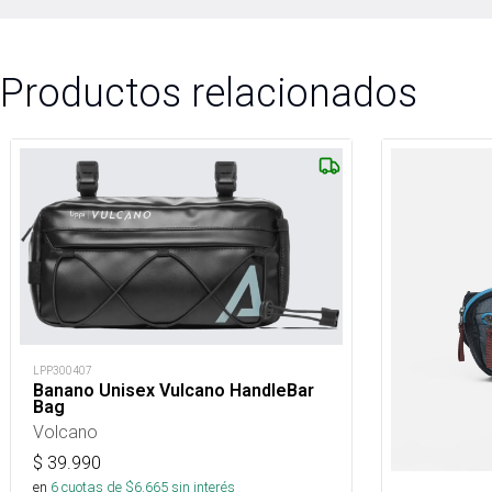
Productos relacionados
LPP300407
Banano Unisex Vulcano HandleBar
Bag
Volcano
$
39.990
en
6
cuotas de $
6.665
sin interés