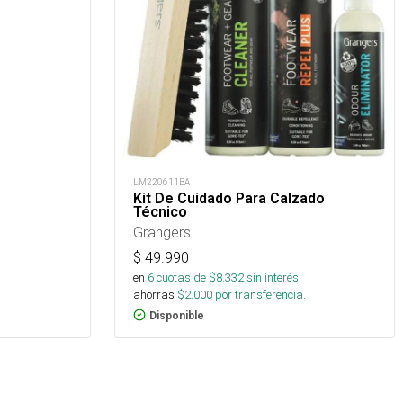
.
LM220611BA
Kit De Cuidado Para Calzado
Técnico
Grangers
$
49.990
en
6
cuotas de $
8.332
sin interés
ahorras
$
2.000
por transferencia.
Disponible