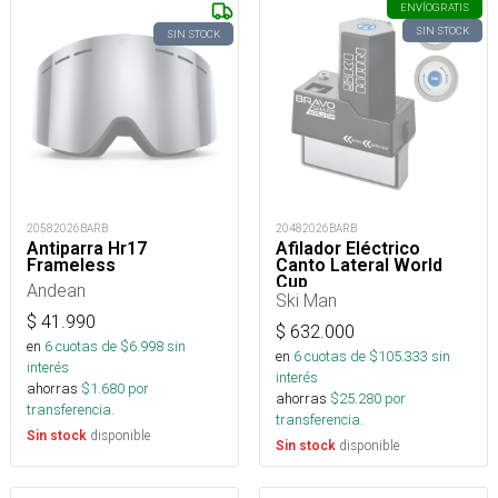
ENVÍO
GRATIS
SIN STOCK
SIN STOCK
20582026BARB
20482026BARB
Antiparra Hr17
Afilador Eléctrico
Frameless
Canto Lateral World
Cup
Andean
Ski Man
$
41.990
$
632.000
en
6
cuotas de $
6.998
sin
en
6
cuotas de $
105.333
sin
interés
interés
ahorras
$
1.680
por
ahorras
$
25.280
por
transferencia.
transferencia.
disponible
Sin stock
disponible
Sin stock