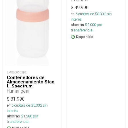
$
49.990
en
6
cuotas de $
8.332
sin
interés
ahorras
$
2.000
por
transferencia.
Disponible
LMO260502FE
Contenedores de
Almacenamiento Stax
L, Spectrum
Humangear
$
31.990
en
6
cuotas de $
5.332
sin
interés
ahorras
$
1.280
por
transferencia.