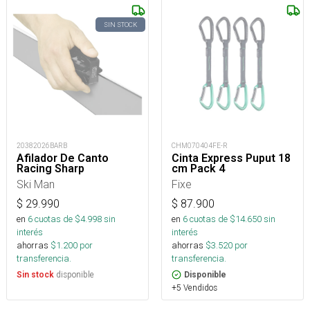
SIN STOCK
20382026BARB
CHM070404FE-R
Afilador De Canto
Cinta Express Puput 18
Racing Sharp
cm Pack 4
Ski Man
Fixe
$
29.990
$
87.900
en
6
cuotas de $
4.998
sin
en
6
cuotas de $
14.650
sin
interés
interés
ahorras
$
1.200
por
ahorras
$
3.520
por
transferencia.
transferencia.
disponible
Sin stock
Disponible
+5 Vendidos