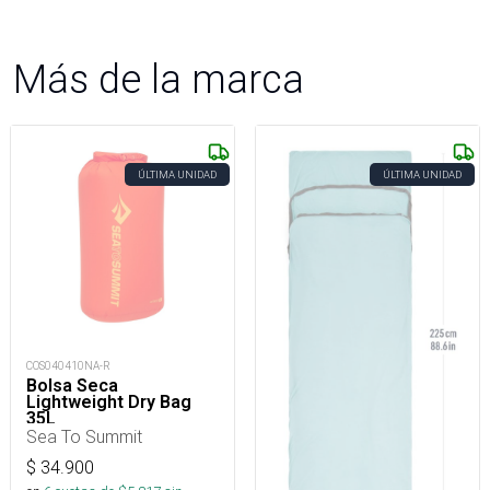
Más de la marca
ÚLTIMA UNIDAD
ÚLTIMA UNIDAD
COS040410NA-R
Bolsa Seca
Lightweight Dry Bag
35L
Sea To Summit
$
34.900