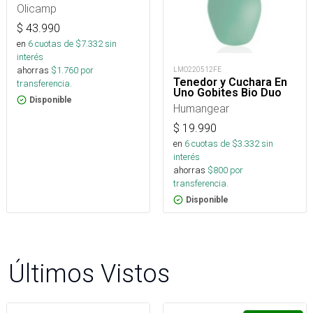
Olicamp
$
43.990
en
6
cuotas de $
7.332
sin
interés
ahorras
$
1.760
por
LMO220512FE
Tenedor y Cuchara En
transferencia.
Uno Gobites Bio Duo
Disponible
Humangear
$
19.990
en
6
cuotas de $
3.332
sin
interés
ahorras
$
800
por
transferencia.
Disponible
Últimos Vistos