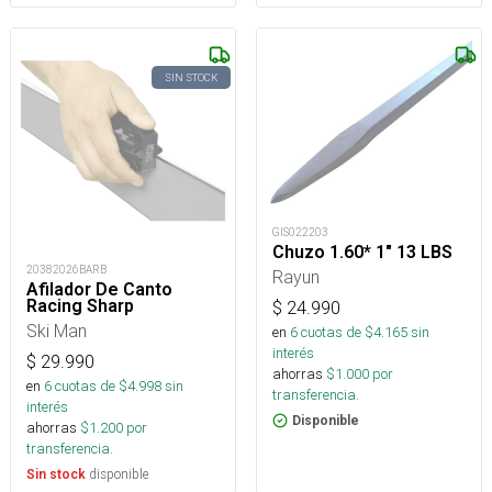
SIN STOCK
GIS022203
Chuzo 1.60* 1" 13 LBS
20382026BARB
Rayun
Afilador De Canto
Racing Sharp
$
24.990
Ski Man
en
6
cuotas de $
4.165
sin
interés
$
29.990
ahorras
$
1.000
por
en
6
cuotas de $
4.998
sin
transferencia.
interés
Disponible
ahorras
$
1.200
por
transferencia.
disponible
Sin stock