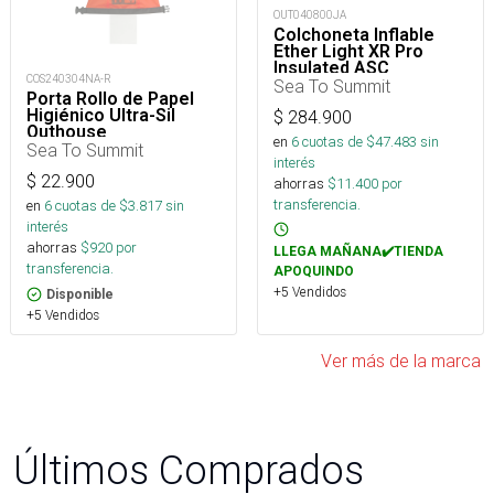
OUT040800JA
Colchoneta Inflable
Ether Light XR Pro
Insulated ASC
COS240304NA-R
Rect.Reg.Wide
Sea To Summit
Porta Rollo de Papel
Higiénico Ultra-Sil
$
284.900
Outhouse
en
6
cuotas de $
47.483
sin
Sea To Summit
interés
$
22.900
ahorras
$
11.400
por
transferencia.
en
6
cuotas de $
3.817
sin
interés
ahorras
$
920
por
LLEGA MAÑANA✔️TIENDA
transferencia.
APOQUINDO
+5 Vendidos
Disponible
+5 Vendidos
Ver más de la marca
Últimos Comprados