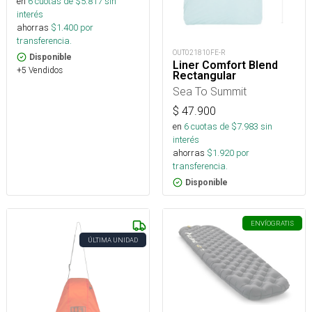
en
6
cuotas de $
5.817
sin
interés
ahorras
$
1.400
por
transferencia.
OUT021810FE-R
Disponible
Liner Comfort Blend
+5 Vendidos
Rectangular
Sea To Summit
$
47.900
en
6
cuotas de $
7.983
sin
interés
ahorras
$
1.920
por
transferencia.
Disponible
ENVÍO
GRATIS
ÚLTIMA UNIDAD