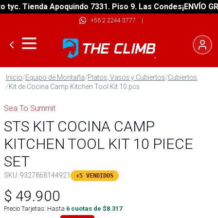
c. Tienda Apoquindo 7331. Piso 9. Las Condes
¡ENVÍO GRATIS
+56 2 2244 3777
|
Inicio
/
Equipo de Montaña
/
Platos, Vasos y Cubiertos
/
Cubiertos
/
Kit de Cocina Camp Kitchen Tool Kit 10 pcs
Sea To Summit
STS KIT COCINA CAMP
KITCHEN TOOL KIT 10 PIECE
SET
SKU:
9327868144921
+5 VENDIDOS
$
49.900
Precio Tarjetas: Hasta
6
cuotas de $
8.317