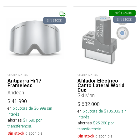
ENVÍO
GRATIS
SIN STOCK
SIN STOCK
20582026BARB
20482026BARB
Antiparra Hr17
Afilador Eléctrico
Frameless
Canto Lateral World
Cup
Andean
Ski Man
$
41.990
$
632.000
en
6
cuotas de $
6.998
sin
en
6
cuotas de $
105.333
sin
interés
interés
ahorras
$
1.680
por
ahorras
$
25.280
por
transferencia.
transferencia.
disponible
Sin stock
disponible
Sin stock