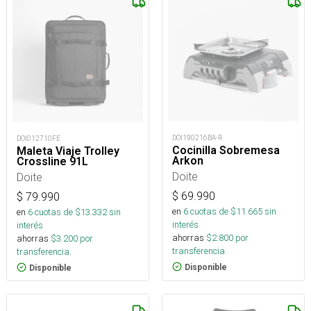
DOI190216BA-R
DOI012710FE
Cocinilla Sobremesa
Maleta Viaje Trolley
Arkon
Crossline 91L
Doite
Doite
$
69.990
$
79.990
en
6
cuotas de $
11.665
sin
en
6
cuotas de $
13.332
sin
interés
interés
ahorras
$
2.800
por
ahorras
$
3.200
por
transferencia.
transferencia.
Disponible
Disponible