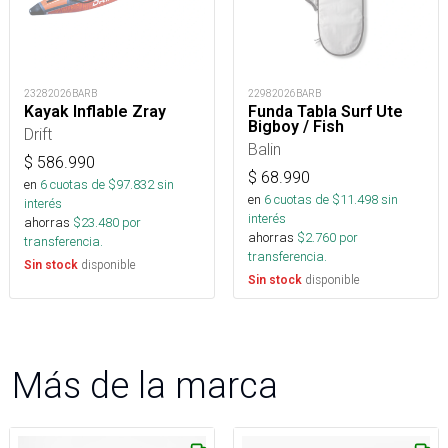
23282026BARB
22982026BARB
Kayak Inflable Zray
Funda Tabla Surf Ute
Bigboy / Fish
Drift
Balin
$
586.990
$
68.990
en
6
cuotas de $
97.832
sin
en
6
cuotas de $
11.498
sin
interés
interés
ahorras
$
23.480
por
ahorras
$
2.760
por
transferencia.
transferencia.
disponible
Sin stock
disponible
Sin stock
Más de la marca