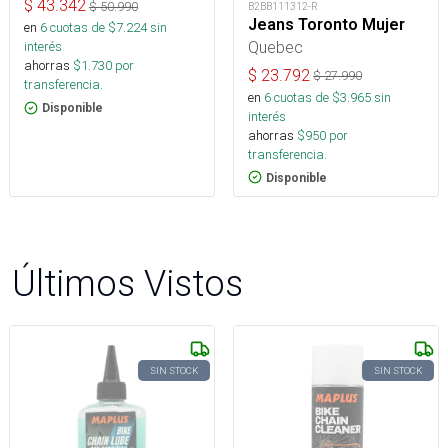
$
43.342
$
50.990
B2BB111312-R
Jeans Toronto Mujer
en
6
cuotas de $
7.224
sin
Quebec
interés
ahorras
$
1.730
por
$
23.792
$
27.990
transferencia.
en
6
cuotas de $
3.965
sin
Disponible
interés
ahorras
$
950
por
transferencia.
Disponible
Últimos Vistos
SIN STOCK
SIN STOCK