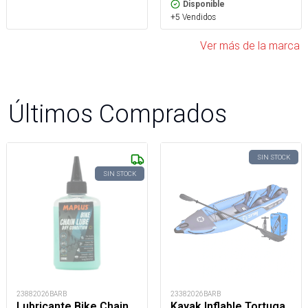
Disponible
+5 Vendidos
Ver más de la marca
Últimos Comprados
SIN STOCK
SIN STOCK
23882026BARB
23382026BARB
Lubricante Bike Chain
Kayak Inflable Tortuga