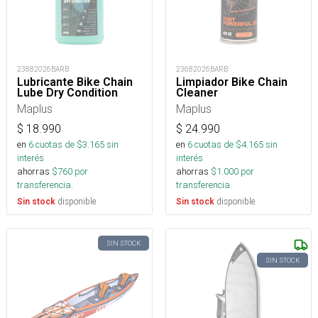
23882026BARB
23682026BARB
Lubricante Bike Chain
Limpiador Bike Chain
Lube Dry Condition
Cleaner
Maplus
Maplus
$
18.990
$
24.990
en
6
cuotas de $
3.165
sin
en
6
cuotas de $
4.165
sin
interés
interés
ahorras
$
760
por
ahorras
$
1.000
por
transferencia.
transferencia.
disponible
disponible
Sin stock
Sin stock
SIN STOCK
SIN STOCK