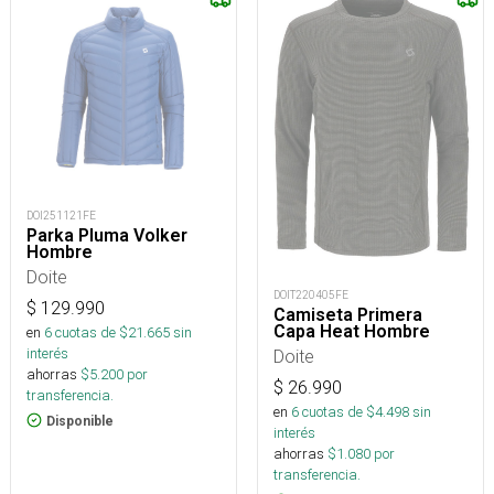
DOI251121FE
Parka Pluma Volker
Hombre
Doite
DOIT220405FE
$
129.990
Camiseta Primera
Capa Heat Hombre
en
6
cuotas de $
21.665
sin
interés
Doite
ahorras
$
5.200
por
$
26.990
transferencia.
en
6
cuotas de $
4.498
sin
Disponible
interés
ahorras
$
1.080
por
transferencia.