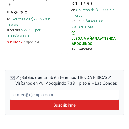
$
111.990
Drift
en
6
cuotas de $
18.665
sin
$
586.990
interés
en
6
cuotas de $
97.832
sin
ahorras
$
4.480
por
interés
transferencia.
ahorras
$
23.480
por
transferencia.
LLEGA MAÑANA✔️TIENDA
disponible
Sin stock
APOQUINDO
+70 Vendidos
📍¿Sabías que también tenemos TIENDA FÍSICA?📍
Visítanos en Av. Apoquindo 7331, piso 9 – Las Condes
Correo electrónico
Suscribirme