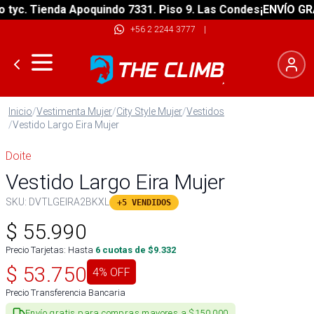
c. Tienda Apoquindo 7331. Piso 9. Las Condes
¡ENVÍO GRATIS
+56 2 2244 3777
|
Inicio
/
Vestimenta Mujer
/
City Style Mujer
/
Vestidos
/
Vestido Largo Eira Mujer
Doite
Vestido Largo Eira Mujer
SKU:
DVTLGEIRA2BKXL
+5 VENDIDOS
$
55.990
Precio Tarjetas: Hasta
6
cuotas de $
9.332
$
53.750
4
% OFF
Precio Transferencia Bancaria
Envío gratis para compras mayores a $150.000