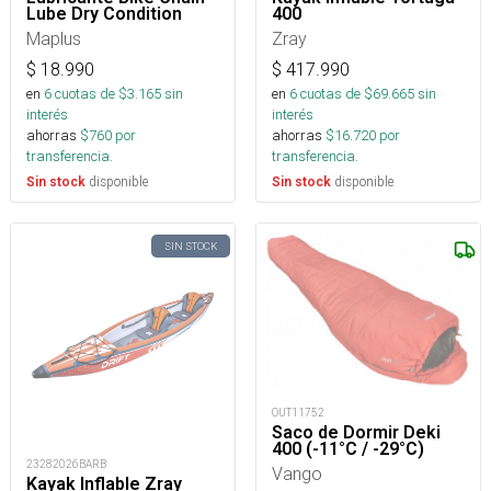
Lube Dry Condition
400
Maplus
Zray
$
18.990
$
417.990
en
6
cuotas de $
3.165
sin
en
6
cuotas de $
69.665
sin
interés
interés
ahorras
$
760
por
ahorras
$
16.720
por
transferencia.
transferencia.
disponible
disponible
Sin stock
Sin stock
SIN STOCK
OUT11752
Saco de Dormir Deki
400 (-11°C / -29°C)
23282026BARB
Vango
Kayak Inflable Zray