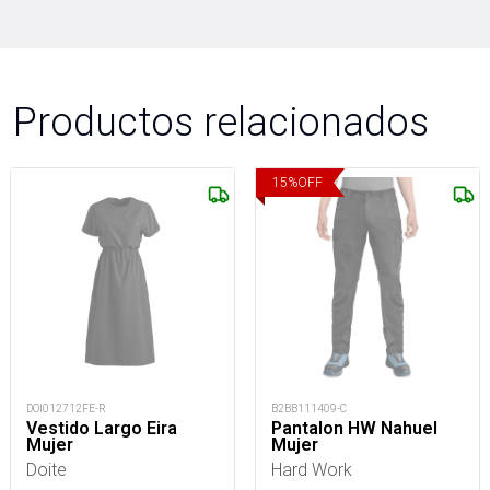
Productos relacionados
15
%
OFF
DOI012712FE-R
B2BB111409-C
Vestido Largo Eira
Pantalon HW Nahuel
Mujer
Mujer
Doite
Hard Work