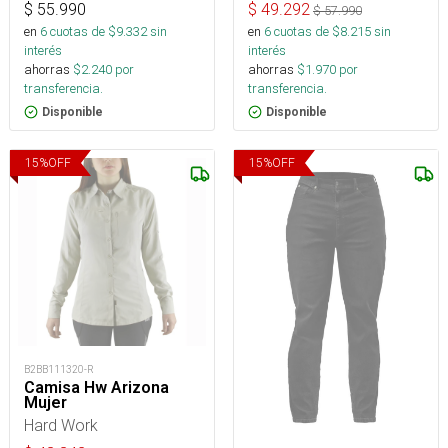
$
55.990
$
49.292
$
57.990
en
6
cuotas de $
9.332
sin
en
6
cuotas de $
8.215
sin
interés
interés
ahorras
$
2.240
por
ahorras
$
1.970
por
transferencia.
transferencia.
Disponible
Disponible
15
%
OFF
15
%
OFF
B2BB111320-R
Camisa Hw Arizona
Mujer
Hard Work