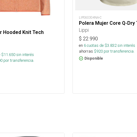
LIP060304NA-C
Polera Mujer Core Q-Dry 
Lippi
r Hooded Knit Tech
$
22.990
en
6
cuotas de $
3.832
sin interés
ahorras
$
920
por transferencia.
 $
11.650
sin interés
Disponible
00
por transferencia.