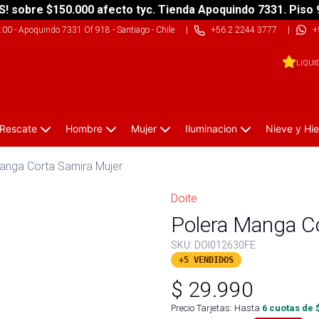
S! sobre $150.000 afecto tyc. Tienda Apoquindo 7331. Piso 
9:00
-
Apoquindo 7331 Of 918 - Santiago - Chile
|
+56 2 2244 3777
|
+
LIQUI
 Rescate
Hombre
Mujer
Iluminacion
Nieve y Hie
anga Corta Samira Mujer
Doite
Polera Manga C
SKU:
DOI012630FE
+5 VENDIDOS
$
29.990
Precio Tarjetas: Hasta
6
cuotas de 