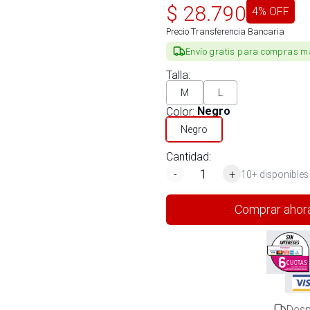
$
28.790
4
% OFF
Precio Transferencia Bancaria
Envío gratis para compras m
Talla
:
M
L
Color
:
Negro
Negro
Cantidad:
-
+
10+ disponibles
Comprar ahor
Desp