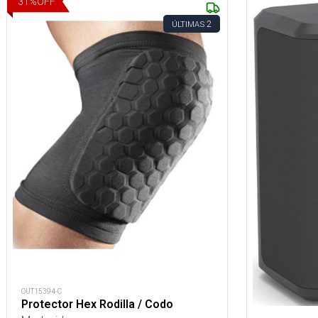
31
%
OFF
2
ÚLTIMAS
OUT15394-C
Protector Hex Rodilla / Codo