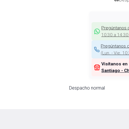
Pregúntanos 
10:30 a 14:30
Pregúntanos d
(
Lun. - Vie. 10
Visítanos en
Santiago - Ch
Despacho normal