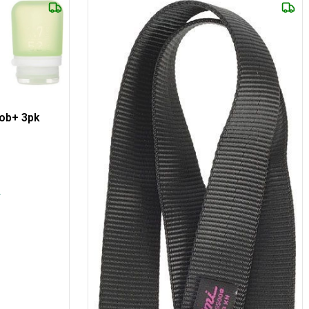
oob+ 3pk
.