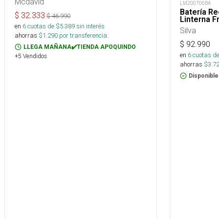
Mcdavid
LM200706BA
Batería Re
$
32.333
$
46.990
Linterna F
en
6
cuotas de $
5.389
sin interés
Silva
ahorras
$
1.290
por transferencia.
$
92.990
LLEGA MAÑANA✔️TIENDA APOQUINDO
en
6
cuotas de
+5 Vendidos
ahorras
$
3.7
Disponible