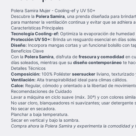
Polera Samira Mujer - Cooling-ef y UV 50+
Descubre la
Polera Samira
, una prenda diseñada para brindar
para mantener la ventilación continua y evitar que se adhiera a 
Características Principales
Tecnología Cooling-ef:
Optimiza la evaporación de humedad 
Protección UV 50+:
Brinda un resguardo esencial en días solea
Diseño:
Incorpora mangas cortas y un funcional bolsillo con ta
Beneficios Clave
Con la
Polera Samira
, disfruta de
frescura y comodidad
en cu
días soleados, mientras que su
diseño contemporáneo
te hace
Detalles Técnicos
Composición:
100% Poliéster
seersucker
liviano, texturizado 
Ventilación:
Alta transpirabilidad ideal para climas cálidos.
Calce:
Regular, cómodo y orientado a la libertad de movimient
Recomendaciones de Cuidado
Lavar a máquina en ciclo suave (máx. 30º) y con colores simila
No usar cloro, blanqueadores ni suavizantes; usar detergente 
No secar en secadora.
Planchar a baja temperatura.
Secar en vertical y bajo la sombra.
Compra ahora la Polera Samira y experimenta la comodidad y fr