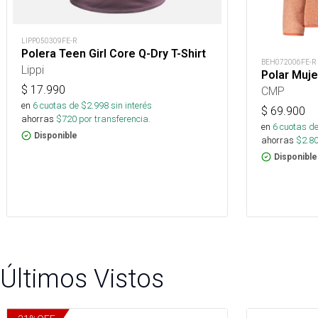
LIPP050309FE-R
Polera Teen Girl Core Q-Dry T-Shirt
BEH072006FE-R
Lippi
Polar Muje
$
17.990
CMP
en
6
cuotas de $
2.998
sin interés
$
69.900
ahorras
$
720
por transferencia.
en
6
cuotas de
Disponible
ahorras
$
2.8
Disponible
Últimos Vistos