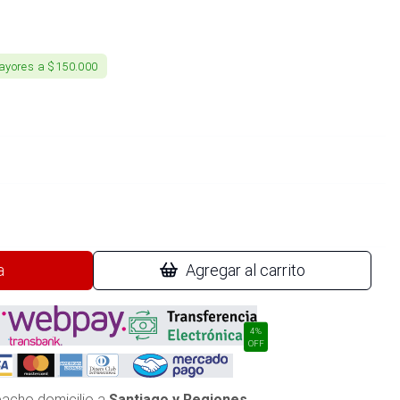
ayores a $150.000
a
Agregar al carrito
4%
OFF
acho domicilio a
Santiago y Regiones