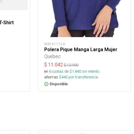
T-Shirt
B2B1411112-R
Polera Pique Manga Larga Mujer
Quebec
$
11.042
$
12.990
en
6
cuotas de $
1.840
sin interés
ahorras
$
440
por transferencia.
Disponible