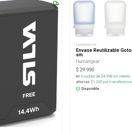
LMO260501FE
Envase Reutilizable Got
sm
Humangear
$
29.990
en
6
cuotas de $
4.998
sin interés
ahorras
$
1.200
por transferencia
Disponible