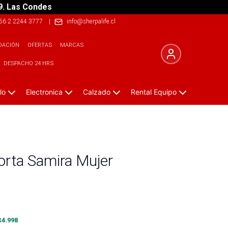
9. Las Condes
56 2 2244 3777
|
info@sherpalife.cl
DACIÓN
OFERTAS
MARCAS
DESPACHO 24 HRS
lo
Electronica
Calzado
Rental Equipo
orta Samira Mujer
$
4.998