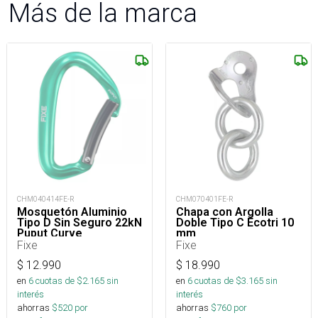
Más de la marca
CHM040414FE-R
CHM070401FE-R
Mosquetón Aluminio
Chapa con Argolla
Tipo D Sin Seguro 22kN
Doble Tipo C Ecotri 10
Puput Curve
mm
Fixe
Fixe
$
12.990
$
18.990
en
6
cuotas de $
2.165
sin
en
6
cuotas de $
3.165
sin
interés
interés
ahorras
$
520
por
ahorras
$
760
por