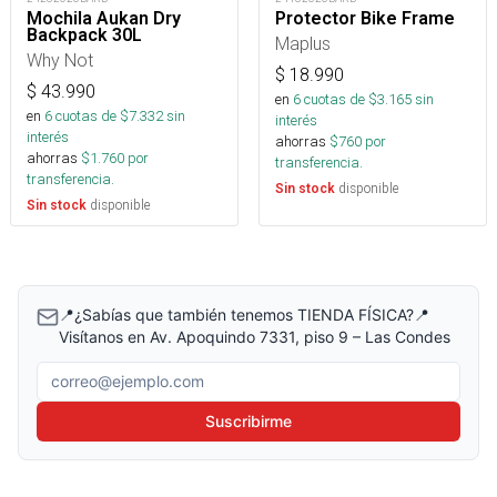
Mochila Aukan Dry
Protector Bike Frame
Backpack 30L
Maplus
Why Not
$
18.990
$
43.990
en
6
cuotas de $
3.165
sin
en
6
cuotas de $
7.332
sin
interés
interés
ahorras
$
760
por
ahorras
$
1.760
por
transferencia.
transferencia.
disponible
Sin stock
disponible
Sin stock
📍¿Sabías que también tenemos TIENDA FÍSICA?📍
Visítanos en Av. Apoquindo 7331, piso 9 – Las Condes
Correo electrónico
Suscribirme