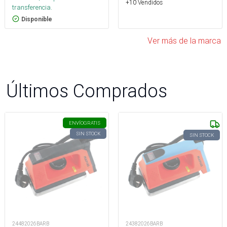
+10 Vendidos
transferencia.
Disponible
Ver más de la marca
Últimos Comprados
ENVÍO
GRATIS
SIN STOCK
SIN STOCK
24482026BARB
24382026BARB