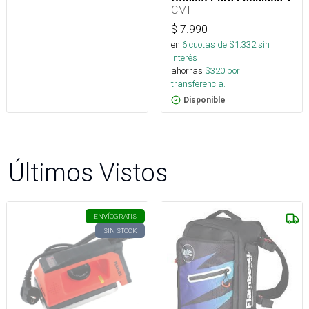
Rescate
CMI
$
7.990
en
6
cuotas de $
1.332
sin
interés
ahorras
$
320
por
transferencia.
Disponible
Últimos Vistos
ENVÍO
GRATIS
SIN STOCK