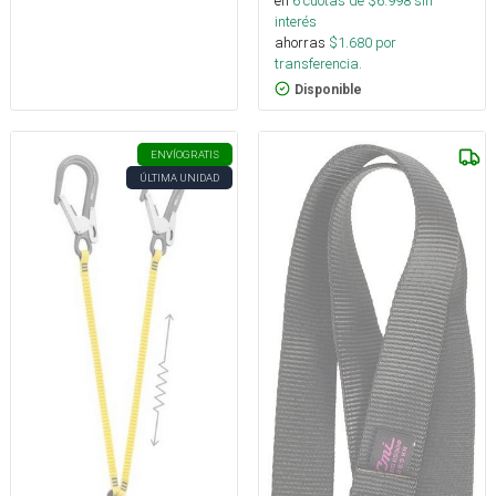
en
6
cuotas de $
6.998
sin
interés
ahorras
$
1.680
por
transferencia.
Disponible
ENVÍO
GRATIS
ÚLTIMA UNIDAD