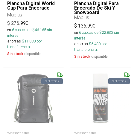
Plancha Digital World
Plancha Digital Para
Cup Para Encerado
Encerado De Ski Y
Snowboard
Maplus
Maplus
$
276.990
$
136.990
en
6
cuotas de $
46.165
sin
en
6
cuotas de $
22.832
sin
interés
interés
ahorras
$
11.080
por
ahorras
$
5.480
por
transferencia.
transferencia.
disponible
Sin stock
disponible
Sin stock
SIN STOCK
SIN STOCK
24282026BARB
24182026BARB