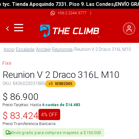
. Tienda Apoquindo 7331. Piso 9. Las Condes
¡ENVÍO GRATIS!
+56 2 2244 3777
|
Inicio
/
Escalada
/
Anclaje
/
Reuniones
/
Reunion V 2 Draco 316L M10
Fixe
Reunion V 2 Draco 316L M10
SKU:
8436020031885
+5 VENDIDOS
$
86.900
Precio Tarjetas: Hasta
6
cuotas de $
14.483
$
83.424
4
% OFF
Precio Transferencia Bancaria
Envío gratis para compras mayores a $150.000