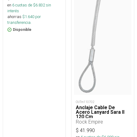
en
6
cuotas de $
6.832
sin
interés
ahorras
$
1.640
por
transferencia.
Disponible
OUTm110702
Anclaje Cable De
Acero Lanyard Sara II
120 Cm
Rock Empire
$
41.990