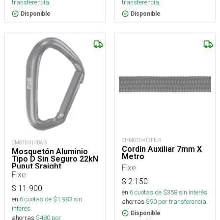
transferencia.
transferencia.
Disponible
Disponible
CHM070413FE-R
CM010414BA-R
Cordín Auxiliar 7mm X
Mosquetón Aluminio
Metro
Tipo D Sin Seguro 22kN
Puput Sraight
Fixe
Fixe
$
2.150
$
11.900
en
6
cuotas de $
358
sin interés
en
6
cuotas de $
1.983
sin
ahorras
$
90
por transferencia.
interés
Disponible
ahorras
$
480
por