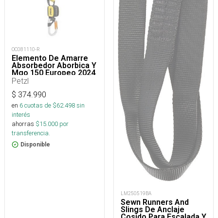
OC081110-R
Elemento De Amarre
Absorbedor Aborbica Y
Mgo 150 Europeo 2024
Petzl
$
374.990
en
6
cuotas de $
62.498
sin
interés
ahorras
$
15.000
por
transferencia.
Disponible
LM250519BA
Sewn Runners And
Slings De Anclaje
Cosido Para Escalada Y