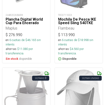
24482026BARB
TEC0711003
Plancha Digital World
Mochila De Pesca IKE
Cup Para Encerado
Speed Sling 540TKE
Maplus
Flambeau
$
276.990
$
113.990
en
6
cuotas de $
46.165
sin
en
6
cuotas de $
18.998
sin
interés
interés
ahorras
$
11.080
por
ahorras
$
4.560
por
transferencia.
transferencia.
disponible
Sin stock
Disponible
3
ÚLTIMAS
ÚLTIMA UNIDAD