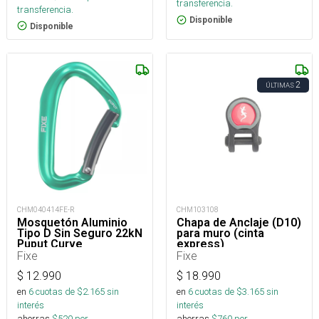
transferencia.
transferencia.
Disponible
Disponible
2
ÚLTIMAS
CHM040414FE-R
CHM103108
Mosquetón Aluminio
Chapa de Anclaje (D10)
Tipo D Sin Seguro 22kN
para muro (cinta
Puput Curve
express)
Fixe
Fixe
$
12.990
$
18.990
en
6
cuotas de $
2.165
sin
en
6
cuotas de $
3.165
sin
interés
interés
ahorras
$
520
por
ahorras
$
760
por