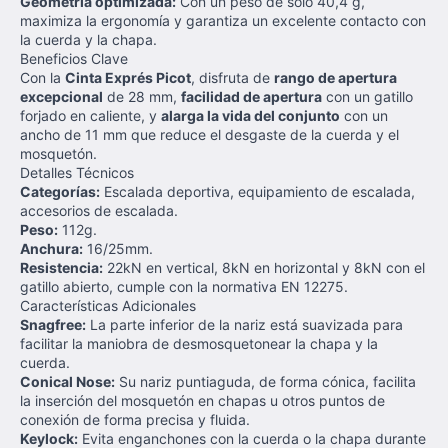
Geometría optimizada:
Con un peso de solo 40,4 g,
maximiza la ergonomía y garantiza un excelente contacto con
la cuerda y la chapa.
Beneficios Clave
Con la
Cinta Exprés Picot
, disfruta de
rango de apertura
excepcional
de 28 mm,
facilidad de apertura
con un gatillo
forjado en caliente, y
alarga la vida del conjunto
con un
ancho de 11 mm que reduce el desgaste de la cuerda y el
mosquetón.
Detalles Técnicos
Categorías:
Escalada deportiva, equipamiento de escalada,
accesorios de escalada.
Peso:
112g.
Anchura:
16/25mm.
Resistencia:
22kN en vertical, 8kN en horizontal y 8kN con el
gatillo abierto, cumple con la normativa EN 12275.
Características Adicionales
Snagfree:
La parte inferior de la nariz está suavizada para
facilitar la maniobra de desmosquetonear la chapa y la
cuerda.
Conical Nose:
Su nariz puntiaguda, de forma cónica, facilita
la inserción del mosquetón en chapas u otros puntos de
conexión de forma precisa y fluida.
Keylock:
Evita enganchones con la cuerda o la chapa durante