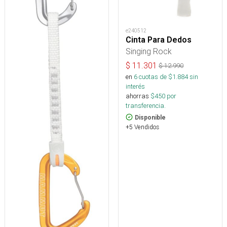
e240512
Cinta Para Dedos
Singing Rock
$
11.301
$
12.990
en
6
cuotas de $
1.884
sin
interés
ahorras
$
450
por
transferencia.
Disponible
+5 Vendidos