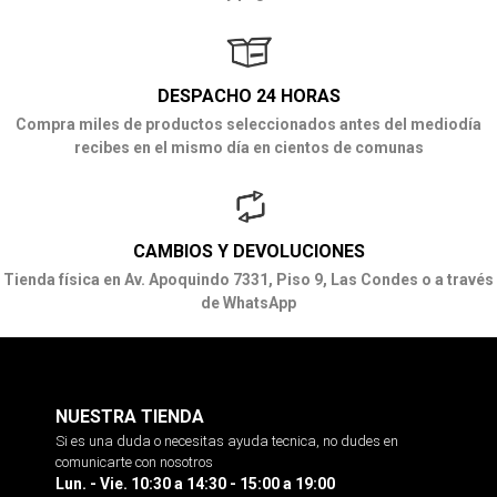
DESPACHO 24 HORAS
Compra miles de productos seleccionados antes del mediodía
recibes en el mismo día en cientos de comunas
CAMBIOS Y DEVOLUCIONES
Tienda física en Av. Apoquindo 7331, Piso 9, Las Condes o a través
de WhatsApp
NUESTRA TIENDA
Si es una duda o necesitas ayuda tecnica, no dudes en
comunicarte con nosotros
Lun. - Vie. 10:30 a 14:30 - 15:00 a 19:00