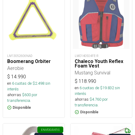
LM13052606NAD
LMO140504FE-R
Boomerang Orbiter
Chaleco Youth Reflex
Foam Vest
Aerobie
Mustang Survival
$
14.990
$
118.990
en
6
cuotas de $
2.498
sin
en
6
cuotas de $
19.832
sin
interés
interés
ahorras
$
600
por
ahorras
$
4.760
por
transferencia.
transferencia.
Disponible
Disponible
ENVÍO
GRATIS