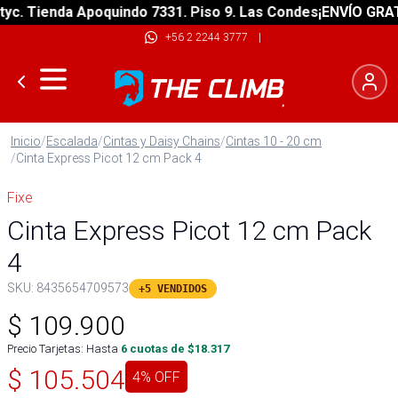
 Tienda Apoquindo 7331. Piso 9. Las Condes
¡ENVÍO GRATIS! 
+56 2 2244 3777
|
Inicio
/
Escalada
/
Cintas y Daisy Chains
/
Cintas 10 - 20 cm
/
Cinta Express Picot 12 cm Pack 4
Fixe
Cinta Express Picot 12 cm Pack
4
SKU:
8435654709573
+5 VENDIDOS
$
109.900
Precio Tarjetas: Hasta
6
cuotas de $
18.317
$
105.504
4
% OFF