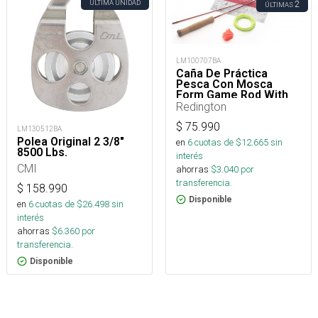
ÚLTIMA UNIDAD
2
ÚLTIMAS
LM100707BA
Caña De Práctica
Pesca Con Mosca
Form Game Rod With
Line, Lava
Redington
$
75.990
LM130512BA
Polea Original 2 3/8"
en
6
cuotas de $
12.665
sin
8500 Lbs.
interés
CMI
ahorras
$
3.040
por
transferencia.
$
158.990
Disponible
en
6
cuotas de $
26.498
sin
interés
ahorras
$
6.360
por
transferencia.
Disponible