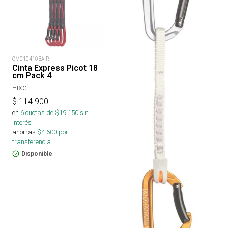
CM010410BA-R
Cinta Express Picot 18
cm Pack 4
Fixe
$
114.900
en
6
cuotas de $
19.150
sin
interés
ahorras
$
4.600
por
transferencia.
Disponible