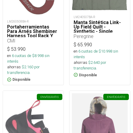
LM240507BA-R
Manta Sintética Link-
LM260508BA-R
Up Field Quilt -
Portaherramientas
Synthetic - Single
Para Arnés Shembiner
Harness Tool Rack Y
Peregrine
Arborismo
CMI
$
65.990
$
53.990
en
6
cuotas de $
10.998
sin
en
6
cuotas de $
8.998
sin
interés
interés
ahorras
$
2.640
por
ahorras
$
2.160
por
transferencia.
transferencia.
Disponible
Disponible
ENVÍO
GRATIS
ENVÍO
GRATIS