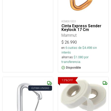
KOM061003
Cinta Express Sender
Keylock 17 Cm
Mammut
$
26.990
en
6
cuotas de $
4.498
sin
interés
ahorras
$
1.080
por
transferencia.
Disponible
13
%
OFF
ÚLTIMA UNIDAD