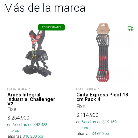
Más de la marca
ENVÍO
GRATIS
CM040404BA-R
CM010410BA-R
Arnés Integral
Cinta Express Picot 18
Industrial Challenger
cm Pack 4
V2
Fixe
Fixe
$
114.900
$
254.900
en
6
cuotas de $
19.150
sin
en
6
cuotas de $
42.483
sin
interés
interés
ahorras
$
4.600
por
ahorras
$
10.200
por