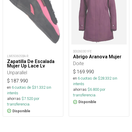
DOI260301FE
Abrigo Aranova Mujer
LM050605BA-R
Zapatilla De Escalada
Doite
Mujer Up Lace Lv
$
169.990
Unparallel
en
6
cuotas de $
28.332
sin
$
187.990
interés
en
6
cuotas de $
31.332
sin
ahorras
$
6.800
por
interés
transferencia.
ahorras
$
7.520
por
Disponible
transferencia.
Disponible