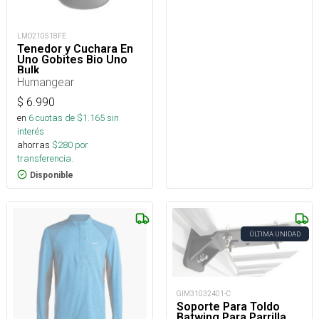
LMO210518FE
Tenedor y Cuchara En
Uno Gobites Bio Uno
Bulk
Humangear
$
6.990
en
6
cuotas de $
1.165
sin
interés
ahorras
$
280
por
transferencia.
Disponible
ÚLTIMA UNIDAD
GIM31032401-C
Soporte Para Toldo
Batwing Para Parrilla