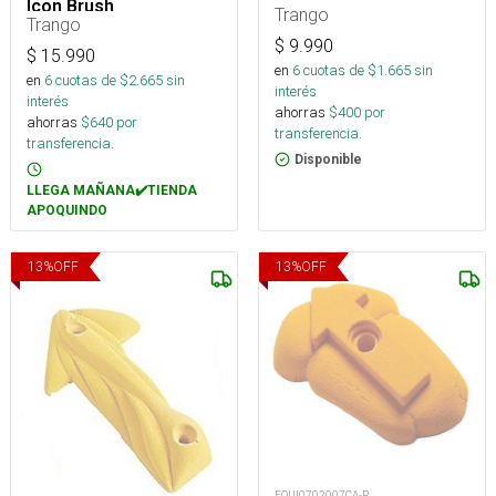
Icon Brush
Trango
Trango
$
9.990
$
15.990
en
6
cuotas de $
1.665
sin
en
6
cuotas de $
2.665
sin
interés
interés
ahorras
$
400
por
ahorras
$
640
por
transferencia.
transferencia.
Disponible
LLEGA MAÑANA✔️TIENDA
APOQUINDO
13
%
OFF
13
%
OFF
EQUI0702007CA-R