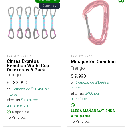
3
ÚLTIMAS
TRA120202NAD-R
TRA090203NAD
Cintas Expréss
Mosquetón Quantum
Reaction World Cup
Trango
Quickdraw 6-Pack
Trango
$
9.990
$
182.990
en
6
cuotas de $
1.665
sin
interés
en
6
cuotas de $
30.498
sin
ahorras
$
400
por
interés
transferencia.
ahorras
$
7.320
por
transferencia.
LLEGA MAÑANA✔️TIENDA
Disponible
APOQUINDO
+5 Vendidos
+5 Vendidos