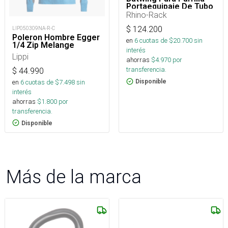
Portaequipaje De Tubo
Rhino-Rack
$
124.200
LIP050309NA-R-C
Poleron Hombre Egger
en
6
cuotas de $
20.700
sin
1/4 Zip Melange
interés
Lippi
ahorras
$
4.970
por
transferencia.
$
44.990
en
6
cuotas de $
7.498
sin
Disponible
interés
ahorras
$
1.800
por
transferencia.
Disponible
Más de la marca