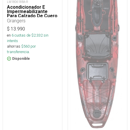
LM180618BA-R
Acondicionador E
Impermeabilizante
Para Calzado De Cuero
75 Ml
Grangers
$
13.990
en
6
cuotas de $
2.332
sin
interés
ahorras
$
560
por
transferencia.
Disponible