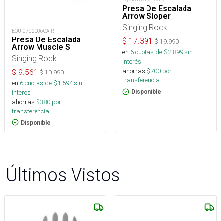
Presa De Escalada
Arrow Sloper
Singing Rock
EQUI0702006CA-R
Presa De Escalada
$
17.391
$
19.990
Arrow Muscle S
en
6
cuotas de $
2.899
sin
Singing Rock
interés
ahorras
$
700
por
$
9.561
$
10.990
transferencia.
en
6
cuotas de $
1.594
sin
interés
Disponible
ahorras
$
380
por
transferencia.
Disponible
Últimos Vistos