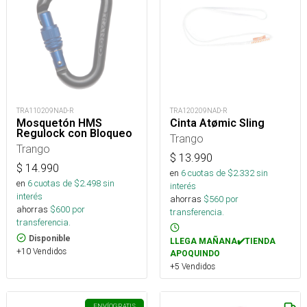
TRA110209NAD-R
TRA120209NAD-R
Mosquetón HMS
Cinta Atømic Sling
Regulock con Bloqueo
Trango
Trango
$
13.990
$
14.990
en
6
cuotas de $
2.332
sin
en
6
cuotas de $
2.498
sin
interés
interés
ahorras
$
560
por
ahorras
$
600
por
transferencia.
transferencia.
Disponible
LLEGA MAÑANA✔️TIENDA
+10 Vendidos
APOQUINDO
+5 Vendidos
ENVÍO
GRATIS