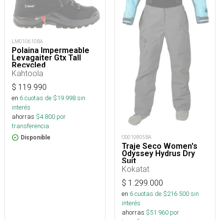
LM010610BA
Polaina Impermeable
Levagaiter Gtx Tall
Recycled
Kahtoola
$
119.990
en
6
cuotas de $
19.998
sin
interés
ahorras
$
4.800
por
transferencia.
Disponible
OD010805BA
Traje Seco Women's
Odyssey Hydrus Dry
Suit
Kokatat
$
1.299.000
en
6
cuotas de $
216.500
sin
interés
ahorras
$
51.960
por