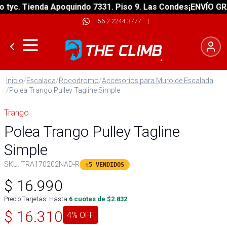
c. Tienda Apoquindo 7331. Piso 9. Las Condes
¡ENVÍO GRATIS
+56 2 2244 3777
|
Inicio
/
Escalada
/
Rocodromo
/
Accesorios para Muro de Escalada
/
Polea Trango Pulley Tagline Simple
Trango
Polea Trango Pulley Tagline
Simple
SKU:
TRA170202NAD-R
+5 VENDIDOS
$
16.990
Precio Tarjetas: Hasta
6
cuotas de $
2.832
$
16.310
4
% OFF