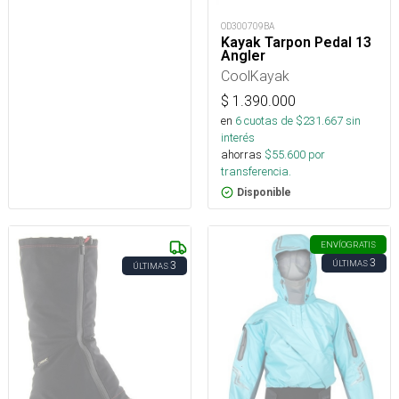
OD300709BA
Kayak Tarpon Pedal 13
Angler
CoolKayak
$
1.390.000
en
6
cuotas de $
231.667
sin
interés
ahorras
$
55.600
por
transferencia.
Disponible
ENVÍO
GRATIS
3
ÚLTIMAS
3
ÚLTIMAS