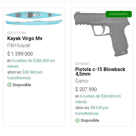
ENVÍO
GRATIS
OD310701BA
Kayak Virgo Mv
P&H kayak
$
1.599.000
en
6
cuotas de $
266.500
sin
OUT38981
interés
Pistola c-15 Blowback
ahorras
$
63.960
por
4,5mm
transferencia.
Gamo
Disponible
$
207.990
en
6
cuotas de $
34.665
sin
interés
ahorras
$
8.320
por
transferencia.
Disponible