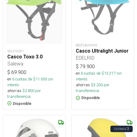
BEST240410FE
Casco Ultralight Junior
VOL010307
Casco Toxo 3.0
EDELRID
Salewa
$
79.900
$
69.900
en
6
cuotas de $
13.317
sin
en
6
cuotas de $
11.650
sin
interés
interés
ahorras
$
3.200
por
ahorras
$
2.800
por
transferencia.
transferencia.
Disponible
Disponible
3
ÚLTIMAS