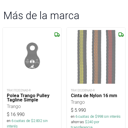
Más de la marca
TRA170202NAD-R
TRA120208NAD-R
Polea Trango Pulley
Cinta de Nylon 16 mm
Tagline Simple
Trango
Trango
$
5.990
$
16.990
en
6
cuotas de $
998
sin interés
en
6
cuotas de $
2.832
sin
ahorras
$
240
por
interés
transferencia.