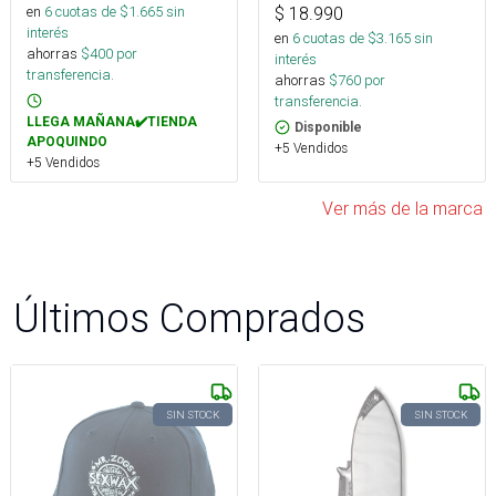
en
6
cuotas de $
1.665
sin
$
18.990
interés
en
6
cuotas de $
3.165
sin
ahorras
$
400
por
interés
transferencia.
ahorras
$
760
por
transferencia.
LLEGA MAÑANA✔️TIENDA
Disponible
APOQUINDO
+5 Vendidos
+5 Vendidos
Ver más de la marca
Últimos Comprados
SIN STOCK
SIN STOCK