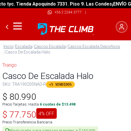
tyc. Tienda Apoquindo 7331. Piso 9. Las Condes
¡ENVÍO GRAT
+56 2 2244 3777
|
Inicio
/
Escalada
/
Cascos Escalada
/
Cascos Escalada Deportivos
/
Casco De Escalada Halo
Trango
Casco De Escalada Halo
SKU:
TRA190205NAD-R
+5 VENDIDOS
$
80.990
Precio Tarjetas: Hasta
6
cuotas de $
13.498
$
77.750
4
% OFF
Precio Transferencia Bancaria
Envío gratis para compras mayores a $150.000