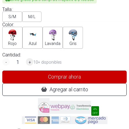
Talla
:
S/M
M/L
Color
:
Rojo
Azul
Lavanda
Gris
Cantidad:
-
+
10+ disponibles
Comprar ahora
Agregar al carrito
4%
OFF