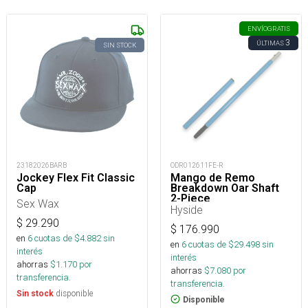
ENVÍO
GRATIS
3
ÚLTIMAS
SIN STOCK
23182026BARB
ODR012611FE-R
Jockey Flex Fit Classic
Mango de Remo
Cap
Breakdown Oar Shaft
2-Piece
Sex Wax
Hyside
$
29.290
$
176.990
en
6
cuotas de $
4.882
sin
en
6
cuotas de $
29.498
sin
interés
interés
ahorras
$
1.170
por
ahorras
$
7.080
por
transferencia.
transferencia.
disponible
Sin stock
Disponible