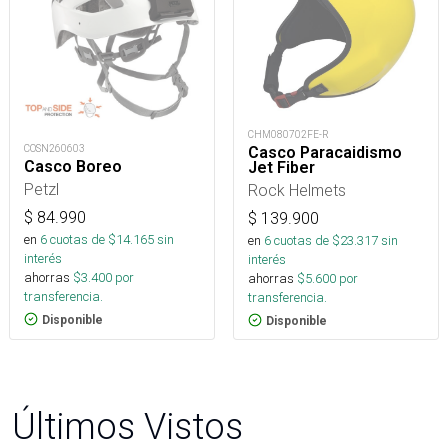
CHM080702FE-R
COSN260603
Casco Paracaidismo
Casco Boreo
Jet Fiber
Petzl
Rock Helmets
$
84.990
$
139.900
en
6
cuotas de $
14.165
sin
en
6
cuotas de $
23.317
sin
interés
interés
ahorras
$
3.400
por
ahorras
$
5.600
por
transferencia.
transferencia.
Disponible
Disponible
Últimos Vistos