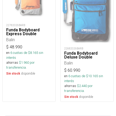
22782026BARB
Funda Bodyboard
Express Double
Balin
$
48.990
22682026BARB
en
6
cuotas de $
8.165
sin
Funda Bodyboard
Deluxe Double
interés
Balin
ahorras
$
1.960
por
transferencia.
$
60.990
disponible
Sin stock
en
6
cuotas de $
10.165
sin
interés
ahorras
$
2.440
por
transferencia.
disponible
Sin stock