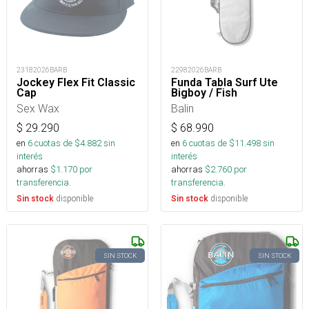
23182026BARB
22982026BARB
Jockey Flex Fit Classic
Funda Tabla Surf Ute
Cap
Bigboy / Fish
Sex Wax
Balin
$
29.290
$
68.990
en
6
cuotas de $
4.882
sin
en
6
cuotas de $
11.498
sin
interés
interés
ahorras
$
1.170
por
ahorras
$
2.760
por
transferencia.
transferencia.
disponible
disponible
Sin stock
Sin stock
SIN STOCK
SIN STOCK