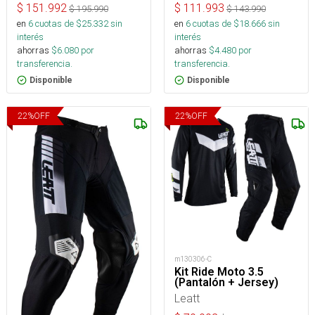
$
151.992
$
111.993
$
195.990
$
143.990
en
6
cuotas de $
25.332
sin
en
6
cuotas de $
18.666
sin
interés
interés
ahorras
$
6.080
por
ahorras
$
4.480
por
transferencia.
transferencia.
Disponible
Disponible
22
%
OFF
22
%
OFF
m130306-C
Kit Ride Moto 3.5
(Pantalón + Jersey)
Leatt