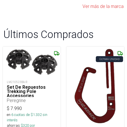
Ver más de la marca
Últimos Comprados
ÚLTIMA UNIDAD
LM210523BA-R
Set De Repuestos
Trekking Pole
Accessories
Peregrine
$
7.990
en
6
cuotas de $
1.332
sin
interés
ahorras
$
320
por