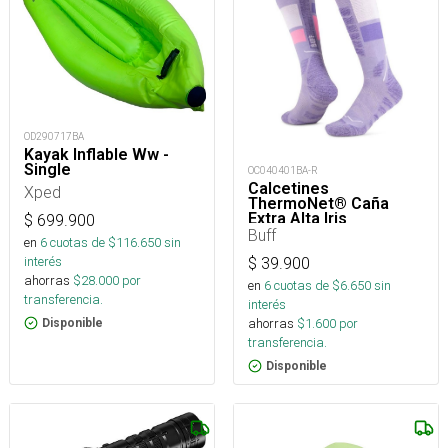
OD290717BA
Kayak Inflable Ww -
Single
OC040401BA-R
Calcetines
Xped
ThermoNet® Caña
Extra Alta Iris
$
699.900
Buff
en
6
cuotas de $
116.650
sin
interés
$
39.900
ahorras
$
28.000
por
en
6
cuotas de $
6.650
sin
transferencia.
interés
ahorras
$
1.600
por
Disponible
transferencia.
Disponible