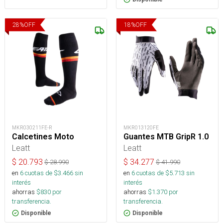
28
%
OFF
18
%
OFF
MKR030211FE-R
MKR013120FE
Calcetines Moto
Guantes MTB GripR 1.0
Leatt
Leatt
$
20.793
$
34.277
$
28.990
$
41.990
en
6
cuotas de $
3.466
sin
en
6
cuotas de $
5.713
sin
interés
interés
ahorras
$
830
por
ahorras
$
1.370
por
transferencia.
transferencia.
Disponible
Disponible