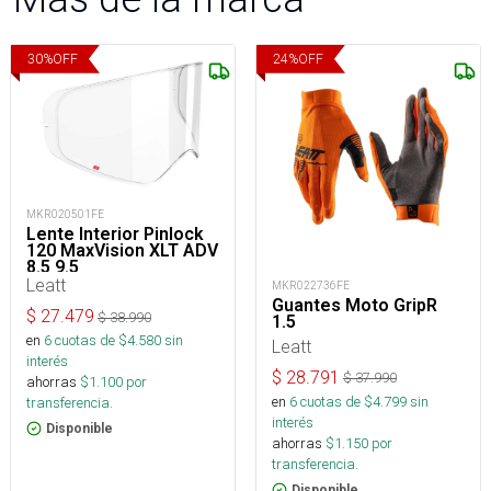
30
%
OFF
24
%
OFF
MKR020501FE
Lente Interior Pinlock
120 MaxVision XLT ADV
8.5 9.5
Leatt
MKR022736FE
Guantes Moto GripR
$
27.479
$
38.990
1.5
en
6
cuotas de $
4.580
sin
Leatt
interés
$
28.791
$
37.990
ahorras
$
1.100
por
en
6
cuotas de $
4.799
sin
transferencia.
interés
Disponible
ahorras
$
1.150
por
transferencia.
Disponible