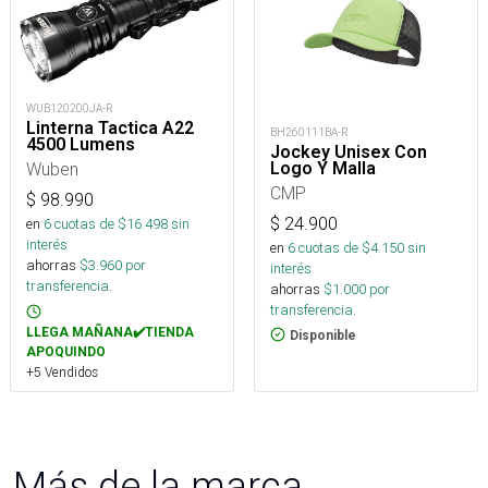
WUB120200JA-R
Linterna Tactica A22
BH260111BA-R
4500 Lumens
Jockey Unisex Con
Logo Y Malla
Wuben
CMP
$
98.990
$
24.900
en
6
cuotas de $
16.498
sin
interés
en
6
cuotas de $
4.150
sin
ahorras
$
3.960
por
interés
transferencia.
ahorras
$
1.000
por
transferencia.
LLEGA MAÑANA✔️TIENDA
Disponible
APOQUINDO
+5 Vendidos
Más de la marca