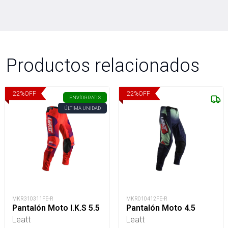
Productos relacionados
22
%
OFF
22
%
OFF
ENVÍO
GRATIS
ÚLTIMA UNIDAD
MKR310311FE-R
MKR010412FE-R
Pantalón Moto I.K.S 5.5
Pantalón Moto 4.5
Leatt
Leatt