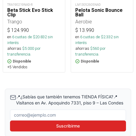
TRA190219NAD-R
LM13052605NAD
Beta Stick Evo Stick
Pelota Sonic Bounce
Clip
Ball
Trango
Aerobie
$
124.990
$
13.990
en
6
cuotas de $
20.832
sin
en
6
cuotas de $
2.332
sin
interés
interés
ahorras
$
5.000
por
ahorras
$
560
por
transferencia.
transferencia.
Disponible
Disponible
+5 Vendidos
📍¿Sabías que también tenemos TIENDA FÍSICA?📍
Visítanos en Av. Apoquindo 7331, piso 9 – Las Condes
Correo electrónico
Suscribirme