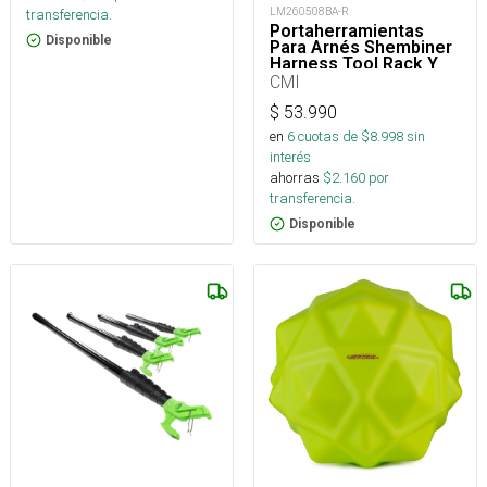
LM260508BA-R
transferencia.
Portaherramientas
Disponible
Para Arnés Shembiner
Harness Tool Rack Y
Arborismo
CMI
$
53.990
en
6
cuotas de $
8.998
sin
interés
ahorras
$
2.160
por
transferencia.
Disponible