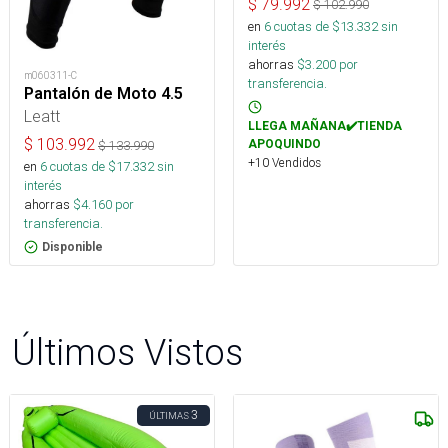
$
79.992
$
102.990
en
6
cuotas de $
13.332
sin
interés
ahorras
$
3.200
por
m060311-C
transferencia.
Pantalón de Moto 4.5
Leatt
LLEGA MAÑANA✔️TIENDA
$
103.992
APOQUINDO
$
133.990
+10 Vendidos
en
6
cuotas de $
17.332
sin
interés
ahorras
$
4.160
por
transferencia.
Disponible
Últimos Vistos
3
ÚLTIMAS