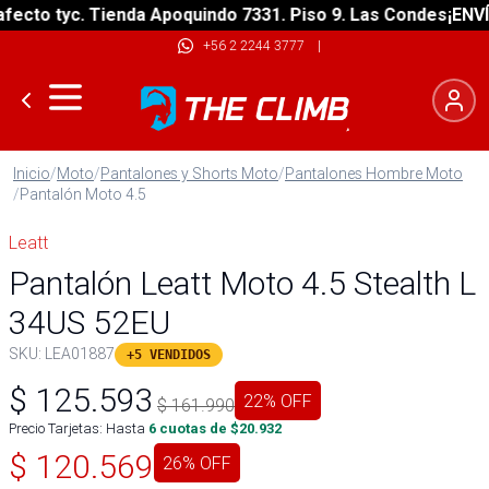
to tyc. Tienda Apoquindo 7331. Piso 9. Las Condes
¡ENVÍO G
+56 2 2244 3777
|
Inicio
/
Moto
/
Pantalones y Shorts Moto
/
Pantalones Hombre Moto
/
Pantalón Moto 4.5
Leatt
Pantalón Leatt Moto 4.5 Stealth L
34US 52EU
SKU:
LEA01887
+5 VENDIDOS
$
125.593
22
% OFF
$
161.990
Precio Tarjetas: Hasta
6
cuotas de $
20.932
$
120.569
26
% OFF