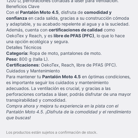
1200 D, perforaciones cortadas a láser para ventilación.
Beneficios Clave
Con el
Pantalón Moto 4.5
, disfruta de
comodidad y
confianza
en cada salida, gracias a su construcción cómoda
y adaptable, y su acabado repelente al agua y a la suciedad.
Además, cuenta con
certificaciones de calidad
como
OekoTex y Reach, y es
libre de PFAS (PFC)
, lo que lo hace
una opción ecológica y segura.
Detalles Técnicos
Categoría:
Ropa de moto, pantalones de moto.
Peso:
800 g (talla L).
Certificaciones:
OekoTex, Reach, libre de PFAS (PFC).
Cuidados y Mantenimiento
Para mantener tu
Pantalón Moto 4.5
en óptimas condiciones,
es importante seguir los cuidados y mantenimiento
adecuados. La ventilación es crucial, y gracias a las
perforaciones cortadas a láser, podrás disfrutar de una mayor
transpirabilidad y comodidad.
Compra ahora y mejora tu experiencia en la pista con el
Pantalón Moto 4.5. ¡Disfruta de la comodidad y el rendimiento
que buscas!
Los productos están sujetos a confirmación de stock.