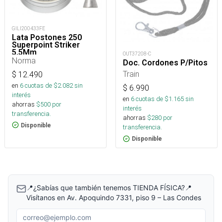
GILI200433FE
Lata Postones 250
Superpoint Striker
5,5Mm
OUT37208-C
Norma
Doc. Cordones P/Pitos
Train
$
12.490
en
6
cuotas de $
2.082
sin
$
6.990
interés
en
6
cuotas de $
1.165
sin
ahorras
$
500
por
interés
transferencia.
ahorras
$
280
por
Disponible
transferencia.
Disponible
📍¿Sabías que también tenemos TIENDA FÍSICA?📍
Visítanos en Av. Apoquindo 7331, piso 9 – Las Condes
Correo electrónico