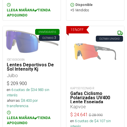
Disponible
+5 Vendidos
LLEGA MAÑANA✔️TIENDA
APOQUINDO
15
%
OFF
ENVÍO
GRATIS
3
ÚLTIMAS
ÚLTIMA UNIDAD
IDE160606BA
Lentes Deportivos De
Sol Intensity Kj
Julbo
$
209.900
KAP150102NAD-R
en
6
cuotas de $
34.983
sin
Gafas Ciclismo
interés
Polarizadas UV400
ahorras
$
8.400
por
Lente Espejada
Ajustables
transferencia.
Kapvoe
$
24.641
$
28.990
LLEGA MAÑANA✔️TIENDA
en
6
cuotas de $
4.107
sin
APOQUINDO
interés