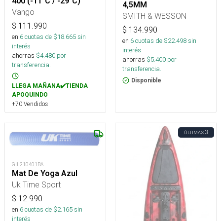
400 (-11°C / -29°C)
4,5MM
Vango
SMITH & WESSON
$
111.990
$
134.990
en
6
cuotas de $
18.665
sin
en
6
cuotas de $
22.498
sin
interés
interés
ahorras
$
4.480
por
ahorras
$
5.400
por
transferencia.
transferencia.
Disponible
LLEGA MAÑANA✔️TIENDA
APOQUINDO
+70 Vendidos
3
ÚLTIMAS
GIL210401BA
Mat De Yoga Azul
Uk Time Sport
$
12.990
en
6
cuotas de $
2.165
sin
interés