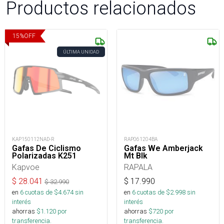
Productos relacionados
15
%
OFF
ÚLTIMA UNIDAD
KAP150112NAD-R
RAP061204BA
Gafas De Ciclismo
Gafas We Amberjack
Polarizadas K251
Mt Blk
Kapvoe
RAPALA
$
28.041
$
17.990
$
32.990
en
6
cuotas de $
4.674
sin
en
6
cuotas de $
2.998
sin
interés
interés
ahorras
$
1.120
por
ahorras
$
720
por
transferencia.
transferencia.