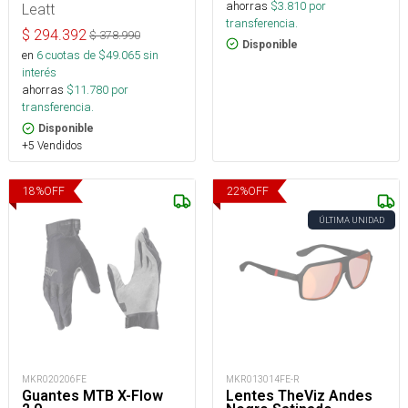
ahorras
$
3.810
por
Leatt
transferencia.
$
294.392
$
378.990
Disponible
en
6
cuotas de $
49.065
sin
interés
ahorras
$
11.780
por
transferencia.
Disponible
+5 Vendidos
18
%
OFF
22
%
OFF
ÚLTIMA UNIDAD
MKR020206FE
MKR013014FE-R
Guantes MTB X-Flow
Lentes TheViz Andes