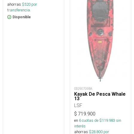
ahorras
$
520
por
transferencia.
Disponible
OD290709BA
Kayak De Pesca Whale
13
LSF
$
719.900
en
6
cuotas de $
119.983
sin
interés
ahorras
$
28.800
por