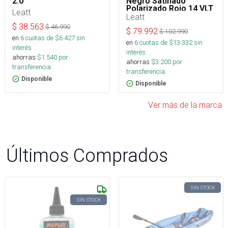
2.0
Negro Satinado
Polarizado Rojo 14 VLT
Leatt
Leatt
$
38.563
$
46.990
$
79.992
$
102.990
en
6
cuotas de $
6.427
sin
en
6
cuotas de $
13.332
sin
interés
interés
ahorras
$
1.540
por
ahorras
$
3.200
por
transferencia.
transferencia.
Disponible
Disponible
Ver más de la marca
Últimos Comprados
SIN STOCK
SIN STOCK