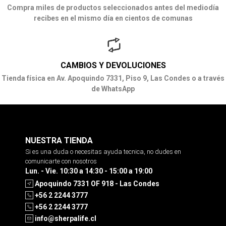
Compra miles de productos seleccionados antes del mediodía
recibes en el mismo día en cientos de comunas
CAMBIOS Y DEVOLUCIONES
Tienda física en Av. Apoquindo 7331, Piso 9, Las Condes o a través
de WhatsApp
NUESTRA TIENDA
Si es una duda o necesitas ayuda tecnica, no dudes en
comunicarte con nosotros
Lun. - Vie. 10:30 a 14:30 - 15:00 a 19:00
Apoquindo 7331 OF 918 - Las Condes
+56 2 2244 3777
+56 2 2244 3777
info@sherpalife.cl