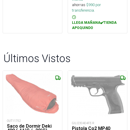
ahorras
$
990
por
transferencia.
LLEGA MAÑANA✔️TIENDA
APOQUINDO
Últimos Vistos
OUT11752
GILI230404FE-R
Saco de Dormir Deki
Pistola Co2 MP40