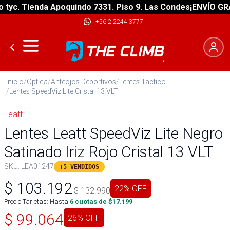
c. Tienda Apoquindo 7331. Piso 9. Las Condes
¡ENVÍO GRATIS
+56 2 2244 3777
|
Inicio
/
Optica
/
Anteojos Deportivos
/
Lentes Tactico
/
Lentes SpeedViz Lite Cristal 13 VLT
Leatt
Lentes Leatt SpeedViz Lite Negro
Satinado Iriz Rojo Cristal 13 VLT
SKU:
LEA01247
+5 VENDIDOS
$
103.192
22
% OFF
$
132.990
Precio Tarjetas: Hasta
6
cuotas de $
17.199
$
99.064
26
% OFF