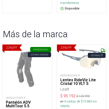
transferencia.
Disponible
Más de la marca
22
%
OFF
23
%
OFF
ENVÍO
GRATIS
ÚLTIMA UNIDAD
3
ÚLTIMAS
MKR040204FE-R
Lentes RideViz Lite
Cristal 10 VLT S
Leatt
$
95.192
$
122.990
MKR022734FE-R
en
6
cuotas de $
15.865
sin
Pantalón ADV
MultiTour 5.5
interés