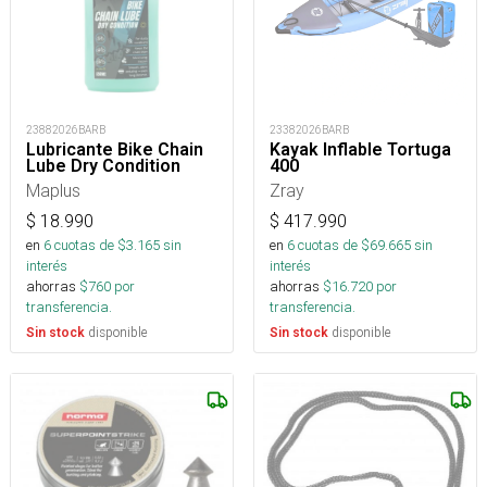
23882026BARB
23382026BARB
Lubricante Bike Chain
Kayak Inflable Tortuga
Lube Dry Condition
400
Maplus
Zray
$
18.990
$
417.990
en
6
cuotas de $
3.165
sin
en
6
cuotas de $
69.665
sin
interés
interés
ahorras
$
760
por
ahorras
$
16.720
por
transferencia.
transferencia.
disponible
disponible
Sin stock
Sin stock