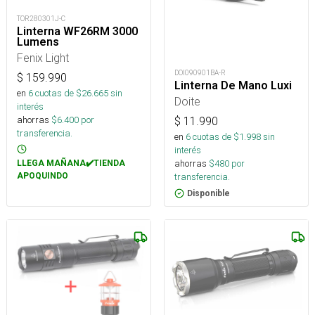
TOR280301J-C
Linterna WF26RM 3000
Lumens
Fenix Light
DOI090901BA-R
$
159.990
Linterna De Mano Luxi
en
6
cuotas de $
26.665
sin
Doite
interés
ahorras
$
6.400
por
$
11.990
transferencia.
en
6
cuotas de $
1.998
sin
interés
ahorras
$
480
por
LLEGA MAÑANA✔️TIENDA
APOQUINDO
transferencia.
Disponible