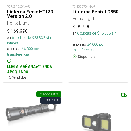
TOR281020NA-R
TCH300704NA-R
Linterna Fenix HT18R
Linterna Fenix LD35R
Version 2.0
Fenix Light
Fenix Light
$
99.990
$
169.990
en
6
cuotas de $
16.665
sin
en
6
cuotas de $
28.332
sin
interés
interés
ahorras
$
4.000
por
ahorras
$
6.800
por
transferencia.
transferencia.
Disponible
LLEGA MAÑANA✔️TIENDA
APOQUINDO
+5 Vendidos
ENVÍO
GRATIS
3
ÚLTIMAS