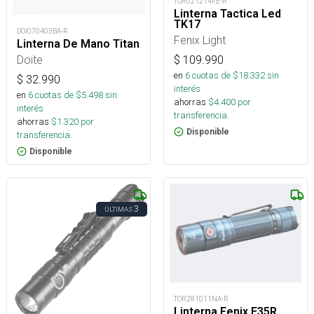
TOR021214FE-R
Linterna Tactica Led
TK17
DOI070403BA-R
Fenix Light
Linterna De Mano Titan
Doite
$
109.990
en
6
cuotas de $
18.332
sin
$
32.990
interés
en
6
cuotas de $
5.498
sin
ahorras
$
4.400
por
interés
transferencia.
ahorras
$
1.320
por
Disponible
transferencia.
Disponible
3
ÚLTIMAS
TOR281011NA-R
Linterna Fenix E35R