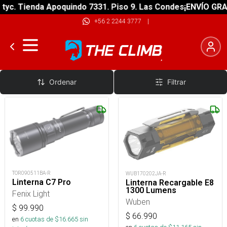
 Tienda Apoquindo 7331. Piso 9. Las Condes
¡ENVÍO GRATIS! 
+56 2 2244 3777
|
Linternas de Mano Sobre 500 Lumenes
Ordenar
Filtrar
TOR090511BA-R
WUB170202JA-R
Linterna C7 Pro
Linterna Recargable E8
1300 Lumens
Fenix Light
Wuben
$
99.990
$
66.990
en
6
cuotas de $
16.665
sin