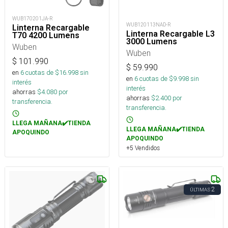
WUB170201JA-R
WUB120113NAD-R
Linterna Recargable
Linterna Recargable L3
T70 4200 Lumens
3000 Lumens
Wuben
Wuben
$
101.990
$
59.990
en
6
cuotas de $
16.998
sin
en
6
cuotas de $
9.998
sin
interés
interés
ahorras
$
4.080
por
ahorras
$
2.400
por
transferencia.
transferencia.
LLEGA MAÑANA✔️TIENDA
LLEGA MAÑANA✔️TIENDA
APOQUINDO
APOQUINDO
+5 Vendidos
2
ÚLTIMAS