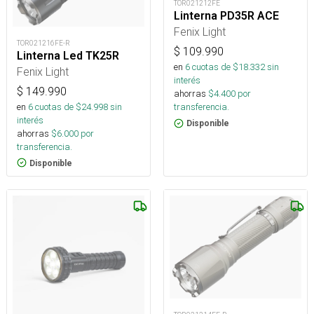
TOR021212FE
Linterna PD35R ACE
Fenix Light
TOR021216FE-R
$
109.990
Linterna Led TK25R
en
6
cuotas de $
18.332
sin
Fenix Light
interés
$
149.990
ahorras
$
4.400
por
en
6
cuotas de $
24.998
sin
transferencia.
interés
Disponible
ahorras
$
6.000
por
transferencia.
Disponible