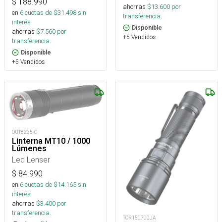
$
188.990
ahorras
$
13.600
por
en
6
cuotas de $
31.498
sin
transferencia.
interés
Disponible
ahorras
$
7.560
por
+5 Vendidos
transferencia.
Disponible
+5 Vendidos
OUT8235-C
Linterna MT10 / 1000
Lúmenes
Led Lenser
$
84.990
en
6
cuotas de $
14.165
sin
interés
ahorras
$
3.400
por
transferencia.
TOR150700JA