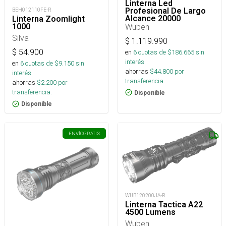
Linterna Led
Profesional De Largo
BEH012110FE-R
Alcance 20000
Linterna Zoomlight
Lúmenes
Wuben
1000
Silva
$
1.119.990
$
54.900
en
6
cuotas de $
186.665
sin
interés
en
6
cuotas de $
9.150
sin
ahorras
$
44.800
por
interés
transferencia.
ahorras
$
2.200
por
transferencia.
Disponible
Disponible
ENVÍO
GRATIS
WUB120200JA-R
Linterna Tactica A22
4500 Lumens
Wuben