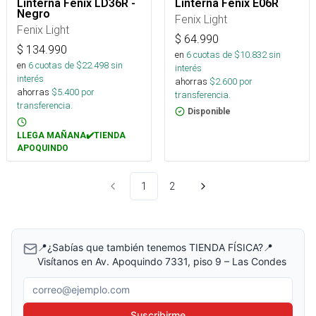
Linterna Fenix LD36R -
Linterna Fenix E06R
Negro
Fenix Light
Fenix Light
$
64.990
$
134.990
en
6
cuotas de $
10.832
sin
en
6
cuotas de $
22.498
sin
interés
interés
ahorras
$
2.600
por
ahorras
$
5.400
por
transferencia.
transferencia.
Disponible
LLEGA MAÑANA✔️TIENDA
APOQUINDO
1
2
📍¿Sabías que también tenemos TIENDA FÍSICA?📍
Visítanos en Av. Apoquindo 7331, piso 9 – Las Condes
Correo electrónico
Suscribirme