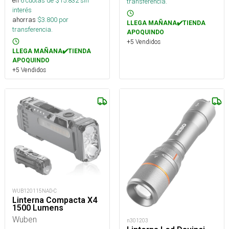
en
6
cuotas de $
15.832
sin
transferencia.
interés
ahorras
$
3.800
por
LLEGA MAÑANA✔️TIENDA
transferencia.
APOQUINDO
+5 Vendidos
LLEGA MAÑANA✔️TIENDA
APOQUINDO
+5 Vendidos
WUB120115NAD-C
Linterna Compacta X4
1500 Lumens
Wuben
n301203