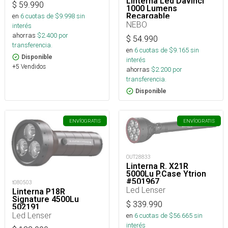
Linterna Led Davinci
$
59.990
1000 Lumens
Recargable
en
6
cuotas de $
9.998
sin
NEBO
interés
ahorras
$
2.400
por
$
54.990
transferencia.
en
6
cuotas de $
9.165
sin
Disponible
interés
+5 Vendidos
ahorras
$
2.200
por
transferencia.
Disponible
ENVÍO
GRATIS
ENVÍO
GRATIS
OUT28833
Linterna R. X21R
5000Lu P.Case Ytrion
#501967
t080503
Led Lenser
Linterna P18R
Signature 4500Lu
$
339.990
502191
Led Lenser
en
6
cuotas de $
56.665
sin
interés