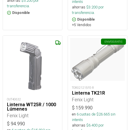
ahorras
$
5.200
por
interés
transferencia.
ahorras
$
3.200
por
transferencia.
Disponible
Disponible
+5 Vendidos
ENVÍO
GRATIS
TOR021215FE-R
Linterna TK21R
Fenix Light
OUT40632
Linterna WT25R / 1000
$
159.990
Lúmenes
en
6
cuotas de $
26.665
sin
Fenix Light
interés
$
94.990
ahorras
$
6.400
por