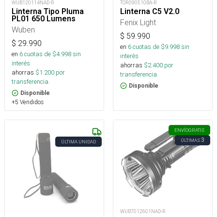
WUB120114NAD-R
TOR090510BA-R
Linterna Tipo Pluma
Linterna C5 V2.0
PL01 650 Lumens
Fenix Light
Wuben
$
59.990
$
29.990
en
6
cuotas de $
9.998
sin
en
6
cuotas de $
4.998
sin
interés
interés
ahorras
$
2.400
por
ahorras
$
1.200
por
transferencia.
transferencia.
Disponible
Disponible
+5 Vendidos
ENVÍO
GRATIS
3
ÚLTIMAS
ÚLTIMA UNIDAD
WUB7012601NAD-R