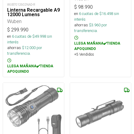
WUB7012602NAD-R
$
98.990
Linterna Recargable A9
en
6
cuotas de $
16.498
sin
12000 Lumens
interés
Wuben
ahorras
$
3.960
por
$
299.990
transferencia.
en
6
cuotas de $
49.998
sin
interés
LLEGA MAÑANA✔️TIENDA
ahorras
$
12.000
por
APOQUINDO
transferencia.
+5 Vendidos
LLEGA MAÑANA✔️TIENDA
APOQUINDO