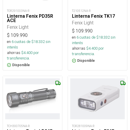
TOR291003NA-R
T210512NA-R
Linterna Fenix PD35R
Linterna Fenix TK17
ACE
Fenix Light
Fenix Light
$
109.990
$
109.990
en
6
cuotas de $
18.332
sin
en
6
cuotas de $
18.332
sin
interés
interés
ahorras
$
4.400
por
ahorras
$
4.400
por
transferencia.
transferencia.
Disponible
Disponible
TCH300705NA-R
TOR281009NA-R