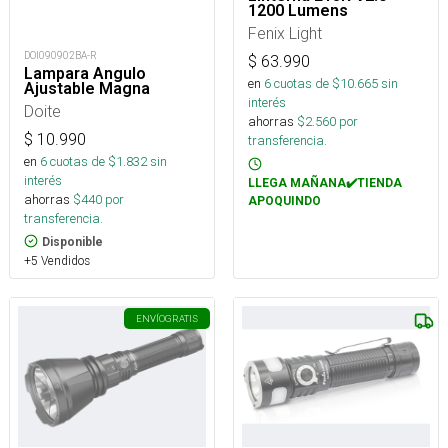
1200 Lumens
Fenix Light
DOI090902BA-R
$
63.990
Lampara Angulo
en
6
cuotas de $
10.665
sin
Ajustable Magna
interés
Doite
ahorras
$
2.560
por
$
10.990
transferencia.
en
6
cuotas de $
1.832
sin
interés
LLEGA MAÑANA✔️TIENDA
ahorras
$
440
por
APOQUINDO
transferencia.
Disponible
+5 Vendidos
ENVÍO
GRATIS