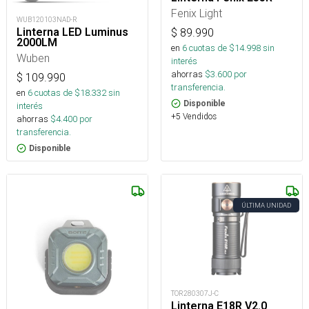
Fenix Light
WUB120103NAD-R
Linterna LED Luminus
$
89.990
2000LM
en
6
cuotas de $
14.998
sin
Wuben
interés
ahorras
$
3.600
por
$
109.990
transferencia.
en
6
cuotas de $
18.332
sin
Disponible
interés
+5 Vendidos
ahorras
$
4.400
por
transferencia.
Disponible
ÚLTIMA UNIDAD
TOR280307J-C
Linterna E18R V2.0