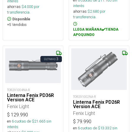
en
6
cuotas de $
11.165
sin
interés
interés
ahorras
$
4.000
por
ahorras
$
2.680
por
transferencia.
transferencia.
Disponible
+5 Vendidos
LLEGA MAÑANA✔️TIENDA
APOQUINDO
3
ÚLTIMAS
TOR291004NA-R
Linterna Fenix PD36R
TOR291002NA-R
Version ACE
Linterna Fenix PD26R
Fenix Light
Version ACE
Fenix Light
$
129.990
$
79.990
en
6
cuotas de $
21.665
sin
interés
en
6
cuotas de $
13.332
sin