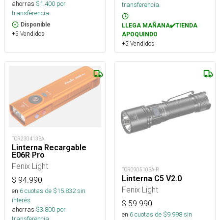
ahorras
$
1.400
por
transferencia.
transferencia.
Disponible
LLEGA MAÑANA✔️TIENDA
+5 Vendidos
APOQUINDO
+5 Vendidos
TOR230413BA
Linterna Recargable
E06R Pro
Fenix Light
TOR090510BA-R
Linterna C5 V2.0
$
94.990
Fenix Light
en
6
cuotas de $
15.832
sin
interés
$
59.990
ahorras
$
3.800
por
en
6
cuotas de $
9.998
sin
transferencia.