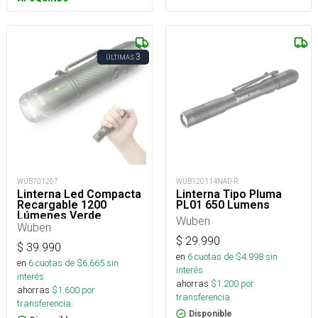
3
ÚLTIMAS
WUB701267
WUB120114NAD-R
Linterna Led Compacta
Linterna Tipo Pluma
Recargable 1200
PL01 650 Lumens
Lúmenes Verde
Wuben
Wuben
$
29.990
$
39.990
en
6
cuotas de $
4.998
sin
en
6
cuotas de $
6.665
sin
interés
interés
ahorras
$
1.200
por
ahorras
$
1.600
por
transferencia.
transferencia.
Disponible