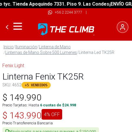
c. Tienda Apoquindo 7331. Piso 9. Las Condes
¡ENVÍO GRATIS
+56 2 2244 3777
|
Inicio
/
Iluminación
/
Linterna de Mano
/
Linternas de Mano Sobre 500 Lumenes
/
Linterna Led TK25R
Fenix Light
Linterna Fenix TK25R
SKU:
4652
+5 VENDIDOS
$
149.990
Precio Tarjetas: Hasta
6
cuotas de $
24.998
$
143.990
4
% OFF
Precio Transferencia Bancaria
Envío gratis para compras mayores a $150.000