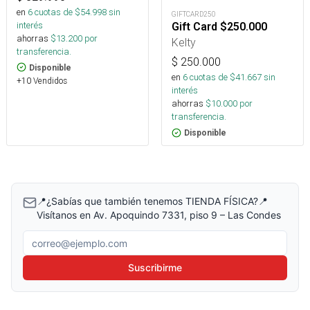
en
6
cuotas de $
54.998
sin
GIFTCARD250
interés
Gift Card $250.000
ahorras
$
13.200
por
Kelty
transferencia.
$
250.000
Disponible
en
6
cuotas de $
41.667
sin
+10 Vendidos
interés
ahorras
$
10.000
por
transferencia.
Disponible
📍¿Sabías que también tenemos TIENDA FÍSICA?📍
Visítanos en Av. Apoquindo 7331, piso 9 – Las Condes
Correo electrónico
Suscribirme