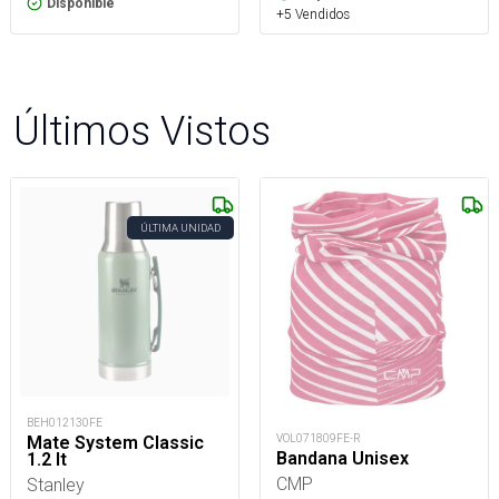
Disponible
+5 Vendidos
Últimos Vistos
ÚLTIMA UNIDAD
BEH012130FE
VOL071809FE-R
Mate System Classic
Bandana Unisex
1.2 lt
CMP
Stanley