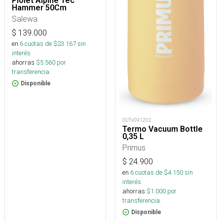
Piolet Alpine Tec
Hammer 50Cm
Salewa
$
139.000
en
6
cuotas de $
23.167
sin
interés
ahorras
$
5.560
por
transferencia.
Disponible
OUTv091202
Termo Vacuum Bottle
0,35 L
Primus
$
24.900
en
6
cuotas de $
4.150
sin
interés
ahorras
$
1.000
por
transferencia.
Disponible