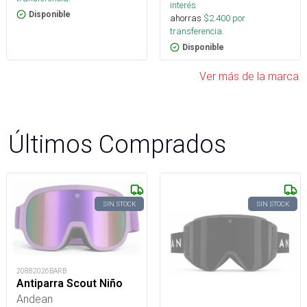
interés
Disponible
ahorras
$
2.400
por
transferencia.
Disponible
Ver más de la marca
Últimos Comprados
SIN STOCK
SIN STOCK
20882026BARB
Antiparra Scout Niño
Andean