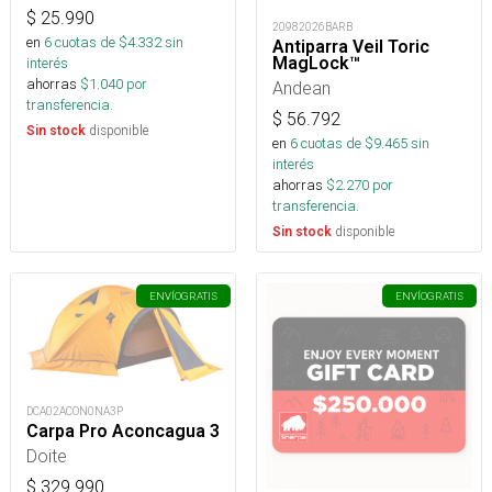
$
25.990
20982026BARB
en
6
cuotas de $
4.332
sin
Antiparra Veil Toric
MagLock™
interés
ahorras
$
1.040
por
Andean
transferencia.
$
56.792
disponible
Sin stock
en
6
cuotas de $
9.465
sin
interés
ahorras
$
2.270
por
transferencia.
disponible
Sin stock
ENVÍO
GRATIS
ENVÍO
GRATIS
DCA02ACON0NA3P
Carpa Pro Aconcagua 3
Doite
$
329.990