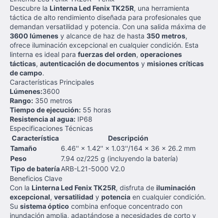
Descubre la
Linterna Led Fenix TK25R
, una herramienta
táctica de alto rendimiento diseñada para profesionales que
demandan versatilidad y potencia. Con una salida máxima de
3600 lúmenes
y alcance de haz de hasta
350 metros
,
ofrece iluminación excepcional en cualquier condición. Esta
linterna es ideal para
fuerzas del orden
,
operaciones
tácticas
,
autenticación de documentos
y
misiones críticas
de campo
.
Características Principales
Lúmenes:
3600
Rango:
350 metros
Tiempo de ejecución:
55 horas
Resistencia al agua:
IP68
Especificaciones Técnicas
Característica
Descripción
Tamaño
6.46'' × 1.42'' × 1.03''/164 × 36 × 26.2 mm
Peso
7.94 oz/225 g (incluyendo la batería)
Tipo de batería
ARB-L21-5000 V2.0
Beneficios Clave
Con la
Linterna Led Fenix TK25R
, disfruta de
iluminación
excepcional
,
versatilidad
y
potencia
en cualquier condición.
Su
sistema óptico
combina enfoque concentrado con
inundación amplia, adaptándose a necesidades de corto y