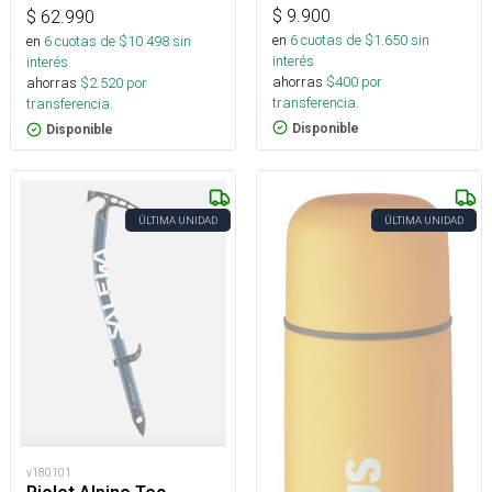
$
9.900
$
62.990
en
6
cuotas de $
1.650
sin
en
6
cuotas de $
10.498
sin
interés
interés
ahorras
$
400
por
ahorras
$
2.520
por
transferencia.
transferencia.
Disponible
Disponible
ÚLTIMA UNIDAD
ÚLTIMA UNIDAD
v180101