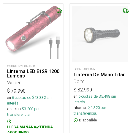
WUB7012608NAD-R
DOI070403BA-R
Linterna LED E12R 1200
Linterna De Mano Titan
Lumens
Doite
Wuben
$
32.990
$
79.990
en
6
cuotas de $
5.498
sin
en
6
cuotas de $
13.332
sin
interés
interés
ahorras
$
1.320
por
ahorras
$
3.200
por
transferencia.
transferencia.
Disponible
LLEGA MAÑANA✔️TIENDA
APOQUINDO