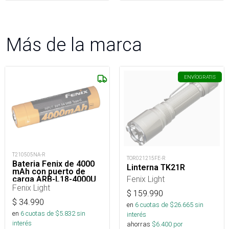
Más de la marca
ENVÍO
GRATIS
T210505NA-R
TOR021215FE-R
Bateria Fenix de 4000
Linterna TK21R
mAh con puerto de
Fenix Light
carga ARB-L18-4000U
Fenix Light
$
159.990
$
34.990
en
6
cuotas de $
26.665
sin
en
6
cuotas de $
5.832
sin
interés
interés
ahorras
$
6.400
por