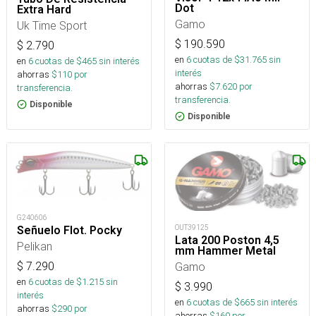
Dot
Extra Hard
Gamo
Uk Time Sport
$
190.590
$
2.790
en
6
cuotas de $
31.765
sin
en
6
cuotas de $
465
sin interés
interés
ahorras
$
110
por
ahorras
$
7.620
por
transferencia.
transferencia.
Disponible
Disponible
G240606
OUT39125
Señuelo Flot. Pocky
Lata 200 Poston 4,5
Pelikan
mm Hammer Metal
$
7.290
Gamo
en
6
cuotas de $
1.215
sin
$
3.990
interés
en
6
cuotas de $
665
sin interés
ahorras
$
290
por
ahorras
$
160
por