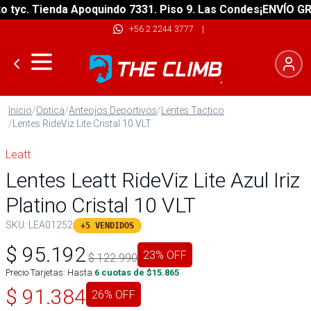
yc. Tienda Apoquindo 7331. Piso 9. Las Condes
¡ENVÍO GRATI
+56 2 2244 3777
|
Inicio
/
Optica
/
Anteojos Deportivos
/
Lentes Tactico
/
Lentes RideViz Lite Cristal 10 VLT
Leatt
Lentes Leatt RideViz Lite Azul Iriz
Platino Cristal 10 VLT
SKU:
LEA01252
+5 VENDIDOS
$
95.192
23
% OFF
$
122.990
Precio Tarjetas: Hasta
6
cuotas de $
15.865
$
91.384
26
% OFF