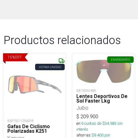
Productos relacionados
15
%
OFF
ENVÍO
GRATIS
ÚLTIMA UNIDAD
IDE160604BA
Lentes Deportivos De
Sol Faster Lkg
Julbo
$
209.900
KAP150112NAD-R
en
6
cuotas de $
34.983
sin
Gafas De Ciclismo
interés
Polarizadas K251
ahorras
$
8.400
por