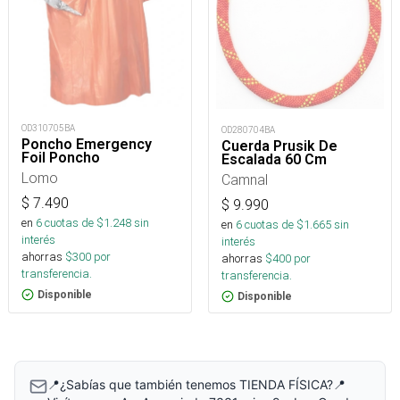
OD310705BA
OD280704BA
Poncho Emergency
Cuerda Prusik De
Foil Poncho
Escalada 60 Cm
Lomo
Camnal
$
7.490
$
9.990
en
6
cuotas de $
1.248
sin
en
6
cuotas de $
1.665
sin
interés
interés
ahorras
$
300
por
ahorras
$
400
por
transferencia.
transferencia.
Disponible
Disponible
📍¿Sabías que también tenemos TIENDA FÍSICA?📍