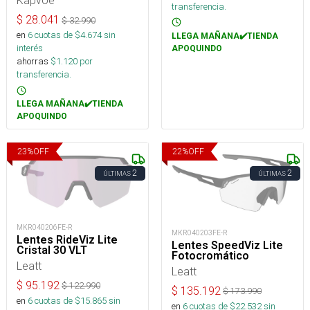
Kapvoe
transferencia.
$
28.041
$
32.990
en
6
cuotas de $
4.674
sin
LLEGA MAÑANA✔️TIENDA
interés
APOQUINDO
ahorras
$
1.120
por
transferencia.
LLEGA MAÑANA✔️TIENDA
APOQUINDO
23
%
OFF
22
%
OFF
2
2
ÚLTIMAS
ÚLTIMAS
MKR040206FE-R
MKR040203FE-R
Lentes RideViz Lite
Lentes SpeedViz Lite
Cristal 30 VLT
Fotocromático
Leatt
Leatt
$
95.192
$
122.990
$
135.192
$
173.990
en
6
cuotas de $
15.865
sin
en
6
cuotas de $
22.532
sin