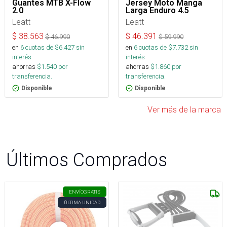
Guantes MTB X-Flow
Jersey Moto Manga
2.0
Larga Enduro 4.5
Leatt
Leatt
$
38.563
$
46.391
$
46.990
$
59.990
en
6
cuotas de $
6.427
sin
en
6
cuotas de $
7.732
sin
interés
interés
ahorras
$
1.540
por
ahorras
$
1.860
por
transferencia.
transferencia.
Disponible
Disponible
Ver más de la marca
Últimos Comprados
ENVÍO
GRATIS
ÚLTIMA UNIDAD