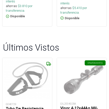
interés
interés
ahorras
$
3.810
por
ahorras
$
5.410
por
transferencia.
transferencia.
Disponible
Disponible
Últimos Vistos
ENVÍO
GRATIS
GIL200402BA
G040729
Visor 4-12x44Ao Mil-
Tubo De Resistencia