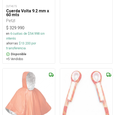
OUT4679
Cuerda Volta 9.2 mm x
60 mts
Petzl
$
329.990
en
6
cuotas de $
54.998
sin
interés
ahorras
$
13.200
por
transferencia.
Disponible
+5 Vendidos