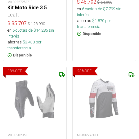
$
46.792
$
64.990
MKR022725FE-R
Kit Moto Ride 3.5
en
6
cuotas de $
7.799
sin
Leatt
interés
ahorras
$
1.870
por
$
85.707
$
128.990
transferencia.
en
6
cuotas de $
14.285
sin
Disponible
interés
ahorras
$
3.430
por
transferencia.
Disponible
18
%
OFF
23
%
OFF
MKR020206FE
MKR022730FE