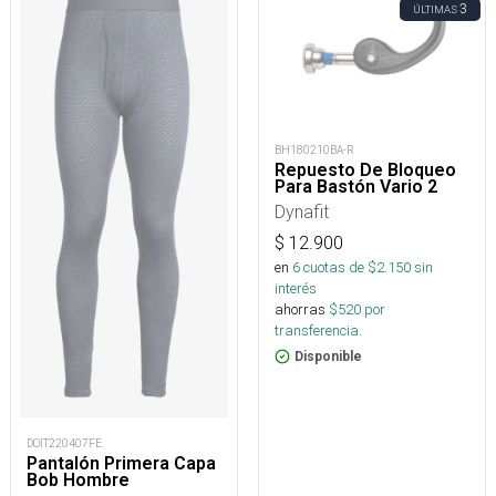
3
ÚLTIMAS
BH180210BA-R
Repuesto De Bloqueo
Para Bastón Vario 2
Dynafit
$
12.900
en
6
cuotas de $
2.150
sin
interés
ahorras
$
520
por
transferencia.
Disponible
DOIT220407FE
Pantalón Primera Capa
Bob Hombre