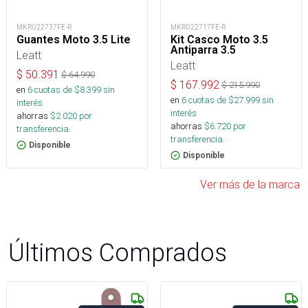
MKR022737FE-R
MKR022717FE-R
Guantes Moto 3.5 Lite
Kit Casco Moto 3.5
Antiparra 3.5
Leatt
Leatt
$
50.391
$
64.990
$
167.992
$
215.990
en
6
cuotas de $
8.399
sin
en
6
cuotas de $
27.999
sin
interés
interés
ahorras
$
2.020
por
ahorras
$
6.720
por
transferencia.
transferencia.
Disponible
Disponible
Ver más de la marca
Últimos Comprados