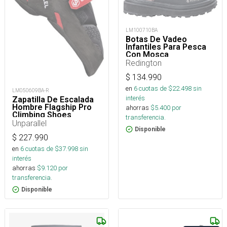
LM100710BA
Botas De Vadeo
Infantiles Para Pesca
Con Mosca
Crosswater Sticky
Redington
Rubber
$
134.990
en
6
cuotas de $
22.498
sin
LM050609BA-R
interés
Zapatilla De Escalada
Hombre Flagship Pro
ahorras
$
5.400
por
Climbing Shoes
transferencia.
Unparallel
Disponible
$
227.990
en
6
cuotas de $
37.998
sin
interés
ahorras
$
9.120
por
transferencia.
Disponible