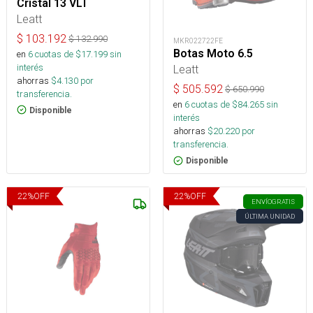
Cristal 13 VLT
Leatt
$
103.192
$
132.990
MKR022722FE
Botas Moto 6.5
en
6
cuotas de $
17.199
sin
interés
Leatt
ahorras
$
4.130
por
$
505.592
$
650.990
transferencia.
en
6
cuotas de $
84.265
sin
Disponible
interés
ahorras
$
20.220
por
transferencia.
Disponible
22
%
OFF
22
%
OFF
ENVÍO
GRATIS
ÚLTIMA UNIDAD