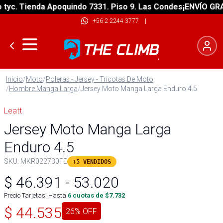
. Tienda Apoquindo 7331. Piso 9. Las Condes
¡ENVÍO GRATIS!
+56 2 2244 3777
|
Inicio
/
Moto
/
Poleras - Jersey - Tricotas De Moto
/
Hombre Manga Larga
/
Jersey Moto Manga Larga Enduro 4.5
Leatt
Jersey Moto Manga Larga
Enduro 4.5
SKU:
MKR022730FE
+5 VENDIDOS
$
46.391
-
53.020
Precio Tarjetas: Hasta
6
cuotas de $
7.732
$
44.535
26
% OFF