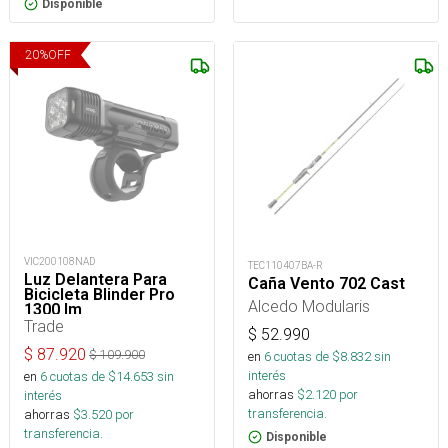
Disponible
20
%
OFF
VIC200108NAD
TEC110407BA-R
Luz Delantera Para
Caña Vento 702 Cast
Bicicleta Blinder Pro
Alcedo Modularis
1300 lm
Trade
$
52.990
$
87.920
$
109.900
en
6
cuotas de $
8.832
sin
interés
en
6
cuotas de $
14.653
sin
ahorras
$
2.120
por
interés
transferencia.
ahorras
$
3.520
por
transferencia.
Disponible