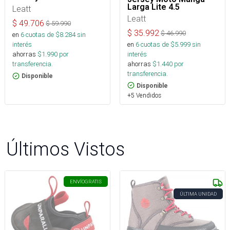
Larga Lite 4.5
Leatt
Leatt
$
49.706
$
59.990
$
35.992
$
46.990
en
6
cuotas de $
8.284
sin
en
6
cuotas de $
5.999
sin
interés
interés
ahorras
$
1.990
por
ahorras
$
1.440
por
transferencia.
transferencia.
Disponible
Disponible
+5 Vendidos
Últimos Vistos
ENVÍO
GRATIS
ÚLTIMA UNIDAD