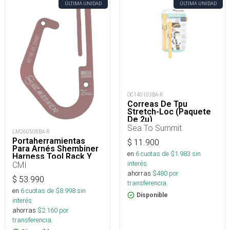
ÚLTIMA UNIDAD
ÚLTIMA UNIDAD
OC140103BA-R
Correas De Tpu
Stretch-Loc (Paquete
De 2u)
Sea To Summit
LM260508BA-R
Portaherramientas
$
11.900
Para Arnés Shembiner
en
6
cuotas de $
1.983
sin
Harness Tool Rack Y
Arborismo
interés
CMI
ahorras
$
480
por
$
53.990
transferencia.
en
6
cuotas de $
8.998
sin
Disponible
interés
ahorras
$
2.160
por
transferencia.