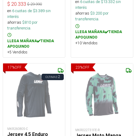
en
6
cuotas de $
13.332
sin
$
20.333
$
29.990
interés
en
6
cuotas de $
3.389
sin
ahorras
$
3.200
por
interés
transferencia.
ahorras
$
810
por
transferencia.
LLEGA MAÑANA✔️TIENDA
APOQUINDO
LLEGA MAÑANA✔️TIENDA
+10 Vendidos
APOQUINDO
+5 Vendidos
17
%
OFF
23
%
OFF
2
ÚLTIMAS
MKR260805-C
MKR022731FE-R
Jersey 4.5 Enduro
Jersey Moto Manga