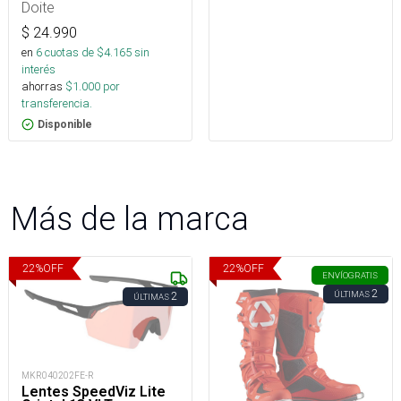
Doite
$
24.990
en
6
cuotas de $
4.165
sin
interés
ahorras
$
1.000
por
transferencia.
Disponible
Más de la marca
22
%
OFF
22
%
OFF
ENVÍO
GRATIS
2
ÚLTIMAS
2
ÚLTIMAS
MKR040202FE-R
Lentes SpeedViz Lite