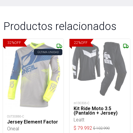
Productos relacionados
32
%
OFF
22
%
OFF
ÚLTIMA UNIDAD
m130306-C
Kit Ride Moto 3.5
(Pantalón + Jersey)
OUT30886-C
Leatt
Jersey Element Factor
$
79.992
Oneal
$
102.990