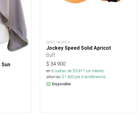
OUT011402FE-R
Jockey Speed Solid Apricot
Buff
$
34.900
l Sun
en
6
cuotas de $
5.817
sin interés
ahorras
$
1.400
por transferencia.
Disponible
.