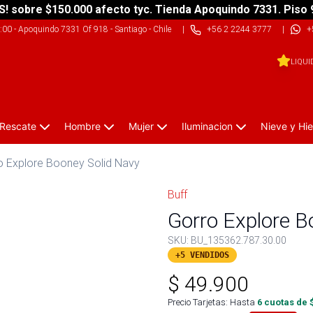
S! sobre $150.000 afecto tyc. Tienda Apoquindo 7331. Piso 
9:00
-
Apoquindo 7331 Of 918 - Santiago - Chile
|
+56 2 2244 3777
|
+
LIQUI
 Rescate
Hombre
Mujer
Iluminacion
Nieve y Hie
o Explore Booney Solid Navy
Buff
Gorro Explore B
SKU:
BU_135362.787.30.00
+5 VENDIDOS
$
49.900
Precio Tarjetas: Hasta
6
cuotas de 