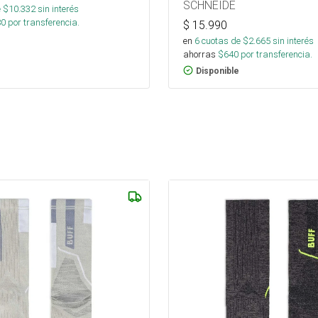
SCHNEIDE
 $
10.332
sin interés
80
por transferencia.
$
15.990
en
6
cuotas de $
2.665
sin interés
ahorras
$
640
por transferencia.
Disponible