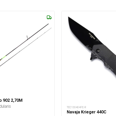
o 902 2,70M
ularis
TEC130404FE-R
Navaja Krieger 440C