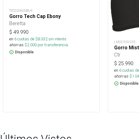
TEC020605BA-R
Gorro Tech Cap Ebony
Beretta
$
49.990
en
6
cuotas de $
8.332
sin interés
LMO270502FE
ahorras
$
2.000
por transferencia.
Gorro Mist
Disponible
Ctr
$
25.990
en
6
cuotas de
ahorras
$
1.0
Disponible