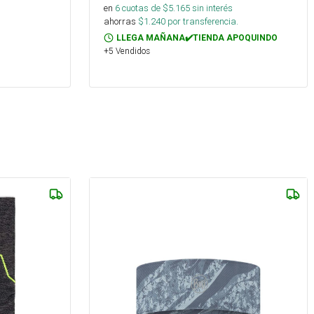
en
6
cuotas de $
5.165
sin interés
ahorras
$
1.240
por transferencia.
LLEGA MAÑANA✔️TIENDA APOQUINDO
+5 Vendidos