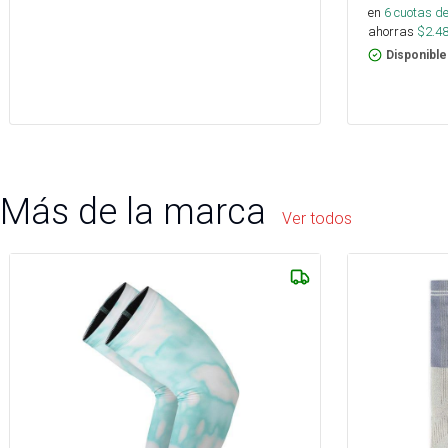
en
6
cuotas de
ahorras
$
2.4
Disponible
Más de la marca
Ver todos