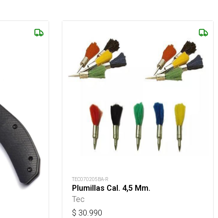
TEC070205BA-R
Plumillas Cal. 4,5 Mm.
Tec
$
30.990