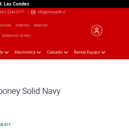
9. Las Condes
56 2 2244 3777
|
info@sherpalife.cl
DACIÓN
OFERTAS
MARCAS
DESPACHO 24 HRS
lo
Electronica
Calzado
Rental Equipo
ooney Solid Navy
$
8.317