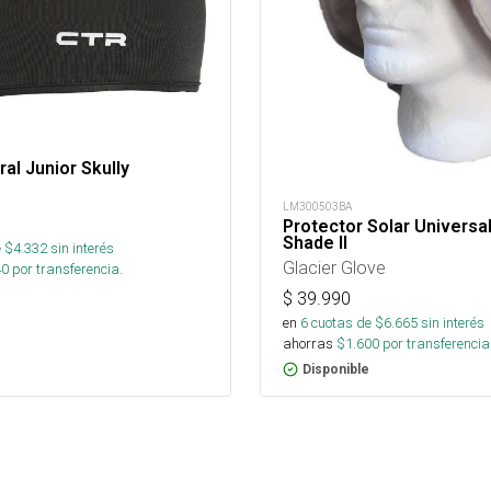
ral Junior Skully
LM300503BA
Protector Solar Universa
Shade II
 $
4.332
sin interés
Glacier Glove
40
por transferencia.
$
39.990
en
6
cuotas de $
6.665
sin interés
ahorras
$
1.600
por transferencia
Disponible