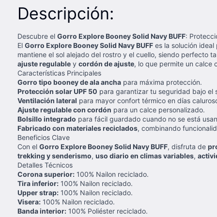
Descripción:
Descubre el
Gorro Explore Booney Solid Navy BUFF
: Protecc
El
Gorro Explore Booney Solid Navy BUFF
es la solución idea
mantiene el sol alejado del rostro y el cuello, siendo perfec
ajuste regulable
y
cordón de ajuste
, lo que permite un calce 
Características Principales
Gorro tipo booney de ala ancha
para máxima protección.
Protección solar UPF 50
para garantizar tu seguridad bajo el s
Ventilación lateral
para mayor confort térmico en días caluros
Ajuste regulable con cordón
para un calce personalizado.
Bolsillo integrado
para fácil guardado cuando no se está usa
Fabricado con materiales reciclados
, combinando funcionalid
Beneficios Clave
Con el
Gorro Explore Booney Solid Navy BUFF
, disfruta de
pr
trekking y senderismo
,
uso diario en climas variables
,
activi
Detalles Técnicos
Corona superior:
100% Nailon reciclado.
Tira inferior:
100% Nailon reciclado.
Upper strap:
100% Nailon reciclado.
Visera:
100% Nailon reciclado.
Banda interior:
100% Poliéster reciclado.