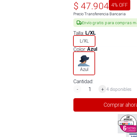
$
47.904
4
% OFF
Precio Transferencia Bancaria
Envío gratis para compras m
Talla
:
L/XL
L/XL
Color
:
Azul
Azul
Cantidad:
-
+
4 disponibles
Comprar ahor