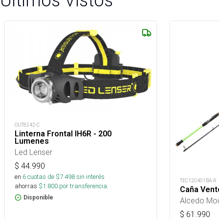
Últimos Vistos
OUT8242-C
Linterna Frontal IH6R - 200
Lumenes
Led Lenser
$
44.990
en
6
cuotas de $
7.498
sin interés
TEC120401BA-R
ahorras
$
1.800
por transferencia.
Caña Vent
Disponible
Alcedo Mod
$
61.990