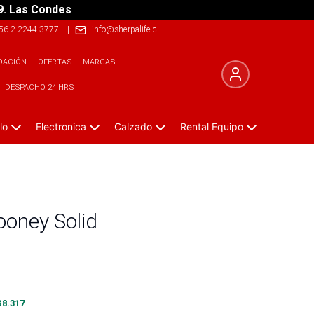
9. Las Condes
56 2 2244 3777
|
info@sherpalife.cl
DACIÓN
OFERTAS
MARCAS
DESPACHO 24 HRS
lo
Electronica
Calzado
Rental Equipo
ooney Solid
$
8.317