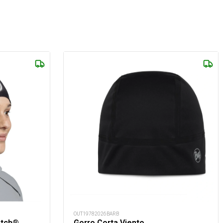
OUT19782026BARB
etch®
Gorro Corta Viento