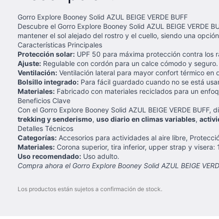
Gorro Explore Booney Solid AZUL BEIGE VERDE BUFF
Descubre el Gorro Explore Booney Solid AZUL BEIGE VERDE BU
mantener el sol alejado del rostro y el cuello, siendo una opc
Características Principales
Protección solar:
UPF 50 para máxima protección contra los r
Ajuste:
Regulable con cordón para un calce cómodo y seguro.
Ventilación:
Ventilación lateral para mayor confort térmico en 
Bolsillo integrado:
Para fácil guardado cuando no se está usa
Materiales:
Fabricado con materiales reciclados para un enfoq
Beneficios Clave
Con el Gorro Explore Booney Solid AZUL BEIGE VERDE BUFF, d
trekking y senderismo
,
uso diario en climas variables
,
activi
Detalles Técnicos
Categorías:
Accesorios para actividades al aire libre, Protecc
Materiales:
Corona superior, tira inferior, upper strap y visera:
Uso recomendado:
Uso adulto.
Compra ahora el Gorro Explore Booney Solid AZUL BEIGE VERDE 
Los productos están sujetos a confirmación de stock.