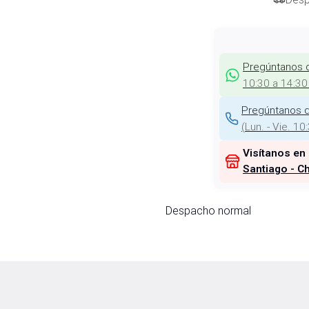
Pregúntanos 
10:30 a 14:30
Pregúntanos d
(
Lun. - Vie. 10
Visítanos en
Santiago - Ch
Despacho normal