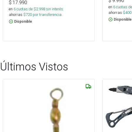
$
9.990
$
17.990
en
6
cuotas de
en
6
cuotas de $
2.998
sin interés
ahorras
$
400
ahorras
$
720
por transferencia.
Disponible
Disponible
Últimos Vistos