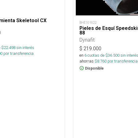
mienta Skeletool CX
BHE101622
Pieles de Esquí Speedski
n
88
Dynafit
 $
22.498
sin interés
$
219.000
00
por transferencia.
en
6
cuotas de $
36.500
sin interé
ahorras
$
8.760
por transferencia
Disponible