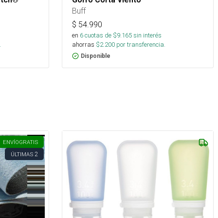
Buff
$
54.990
en
6
cuotas de $
9.165
sin interés
.
ahorras
$
2.200
por transferencia.
Disponible
ENVÍO
GRATIS
2
ÚLTIMAS