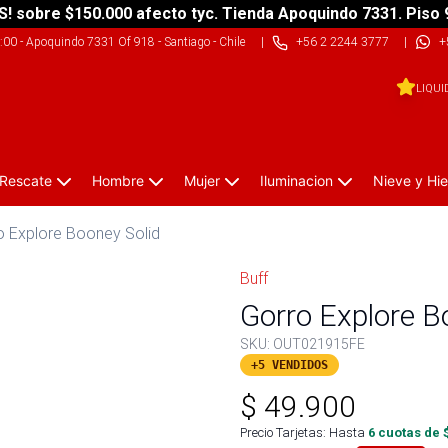
S! sobre $150.000 afecto tyc. Tienda Apoquindo 7331. Piso 
9:00
-
Apoquindo 7331 Of 918 - Santiago - Chile
|
+56 2 2244 3777
|
+
LIQUI
 Rescate
Hombre
Mujer
Iluminacion
Nieve y Hie
o Explore Booney Solid
Buff
Gorro Explore B
SKU:
OUT021915FE
+5 VENDIDOS
$
49.900
Precio Tarjetas: Hasta
6
cuotas de 