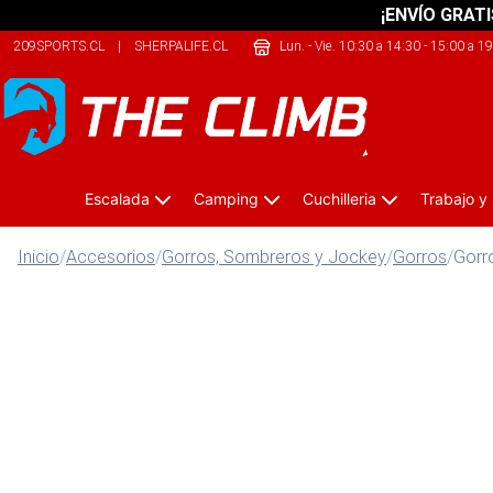
¡ENVÍO GRATI
209SPORTS.CL
|
SHERPALIFE.CL
|
SHERPALIFE.COM.AR
Lun. - Vie. 10:30 a 14:30 - 15:00 a 1
Escalada
Camping
Cuchilleria
Trabajo y
Inicio
/
Accesorios
/
Gorros, Sombreros y Jockey
/
Gorros
/
Gorr