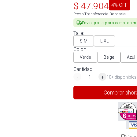
$
47.904
4
% OFF
Precio Transferencia Bancaria
Envío gratis para compras m
Talla
:
S-M
L-XL
Color
:
Verde
Beige
Azul
Cantidad:
-
+
10+ disponibles
Comprar ahor
Desp