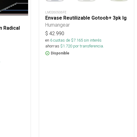
LMO260506FE
Envase Reutilizable Gotoob+ 3pk lg
Humangear
n Radical
$
42.990
en
6
cuotas de $
7.165
sin interés
ahorras
$
1.720
por transferencia.
Disponible
s
.