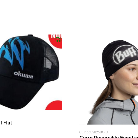
f Flat
OUT15682026BARB
Gorro Reversible Ecostr