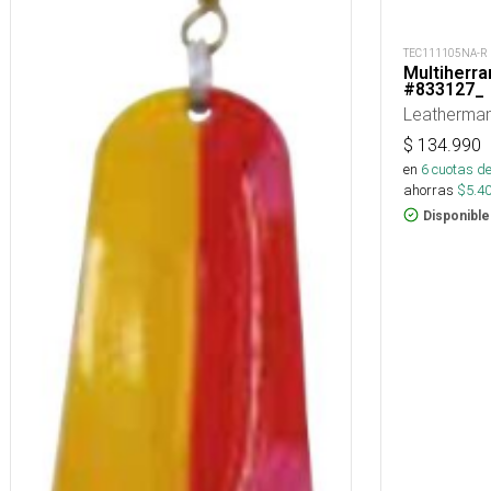
TEC111105NA-R
Multiherra
#833127_
Leatherma
$
134.990
en
6
cuotas de
ahorras
$
5.4
Disponible