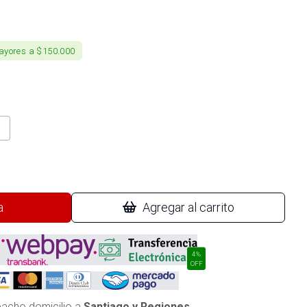
ayores a $150.000
a
Agregar al carrito
4%
OFF
acho domicilio a
Santiago y Regiones