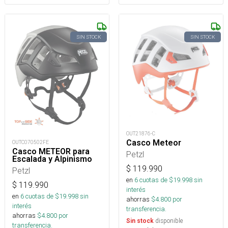
SIN STOCK
SIN STOCK
OUT21876-C
Casco Meteor
OUTC070502FE
Casco METEOR para
Petzl
Escalada y Alpinismo
$
119.990
Petzl
en
6
cuotas de $
19.998
sin
$
119.990
interés
en
6
cuotas de $
19.998
sin
ahorras
$
4.800
por
interés
transferencia.
ahorras
$
4.800
por
disponible
Sin stock
transferencia.