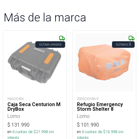
Más de la marca
3
ÚLTIMA UNIDAD
ÚLTIMAS
NAI220406
OD060303BA-R
Caja Seca Centurion M
Refugio Emergency
DryBox
Storm Shelter 8
Lomo
Lomo
$
131.990
$
101.990
en
6
cuotas de $
21.998
sin
en
6
cuotas de $
16.998
sin
interés
interés