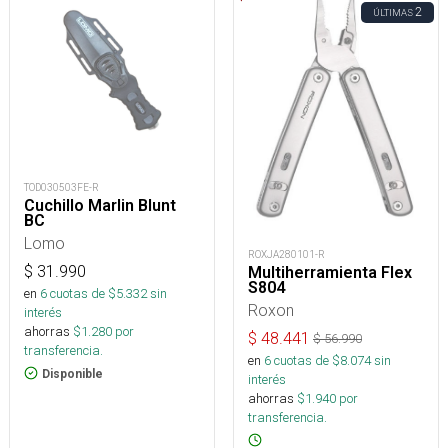
2
ÚLTIMAS
TOD030503FE-R
Cuchillo Marlin Blunt
BC
Lomo
ROXJA280101-R
$
31.990
Multiherramienta Flex
S804
en
6
cuotas de $
5.332
sin
Roxon
interés
ahorras
$
1.280
por
$
48.441
$
56.990
transferencia.
en
6
cuotas de $
8.074
sin
Disponible
interés
ahorras
$
1.940
por
transferencia.