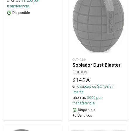
ahorras
$
3.200
por
transferencia.
Disponible
OUT42444
Soplador Dust Blaster
Carson
$
14.990
en
6
cuotas de $
2.498
sin
interés
ahorras
$
600
por
transferencia.
Disponible
+5 Vendidos