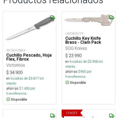
LMO180501FE
Cuchillo Key Knife
Brass - Clam Pack
SOG Knives
VIC150410BA-R
Cuchillo Pescado, Hoja
$
23.990
Flex, Fibrox
en
6
cuotas de $
3.998
sin
Victorinox
interés
ahorras
$
960
por
$
34.900
transferencia.
en
6
cuotas de $
5.817
sin
Disponible
interés
ahorras
$
1.400
por
transferencia.
Disponible
15
%
OFF