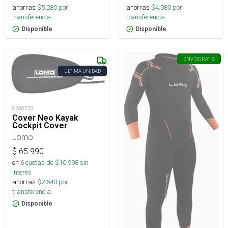
ahorras
$
5.280
por
ahorras
$
4.080
por
transferencia.
transferencia.
Disponible
Disponible
ENVÍO
GRATIS
ÚLTIMA UNIDAD
O260723
Cover Neo Kayak
Cockpit Cover
Lomo
$
65.990
en
6
cuotas de $
10.998
sin
interés
ahorras
$
2.640
por
transferencia.
Disponible