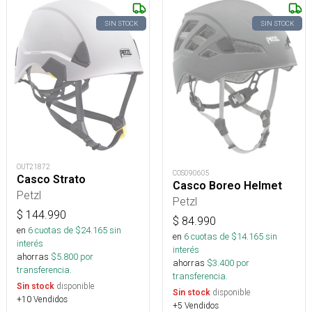
SIN STOCK
SIN STOCK
OUT21872
COS090605
Casco Strato
Casco Boreo Helmet
Petzl
Petzl
$
144.990
$
84.990
en
6
cuotas de $
24.165
sin
en
6
cuotas de $
14.165
sin
interés
interés
ahorras
$
5.800
por
ahorras
$
3.400
por
transferencia.
transferencia.
disponible
Sin stock
disponible
Sin stock
+10 Vendidos
+5 Vendidos