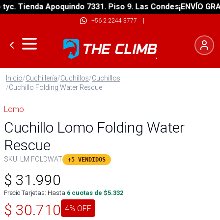
. Tienda Apoquindo 7331. Piso 9. Las Condes
¡ENVÍO GRATIS!
+56 2 2244 3777
|
Inicio
/
Cuchillería
/
Cuchillos
/
Cuchillos
/
Cuchillo Folding Water Rescue
Lomo
Cuchillo Lomo Folding Water
Rescue
SKU:
LM FOLDWAT
+5 VENDIDOS
$
31.990
Precio Tarjetas: Hasta
6
cuotas de $
5.332
$
30.710
4
% OFF