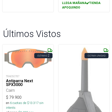
LLEGA MAÑANA✔️TIENDA
APOQUINDO
Últimos Vistos
2
ÚLTIMAS
ÚLTIMA UNIDAD
TRA050787
Antiparra Next
SPX3000
Cairn
$
79.900
en
6
cuotas de $
13.317
sin
interés