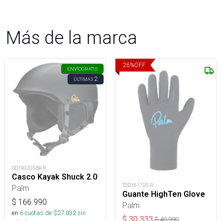
Más de la marca
26
%
OFF
ENVÍO
GRATIS
2
ÚLTIMAS
OD190205BA-R
Casco Kayak Shuck 2.0
TOD161125-R
Palm
Guante HighTen Glove
$
166.990
Palm
en
6
cuotas de $
27.832
sin
$
30.333
$
40.990