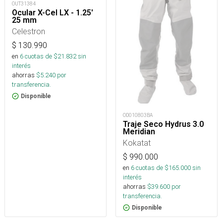
OUT31384
Ocular X-Cel LX - 1.25'
25 mm
Celestron
$
130.990
en
6
cuotas de $
21.832
sin
interés
ahorras
$
5.240
por
transferencia.
Disponible
OD010803BA
Traje Seco Hydrus 3.0
Meridian
Kokatat
$
990.000
en
6
cuotas de $
165.000
sin
interés
ahorras
$
39.600
por
transferencia.
Disponible