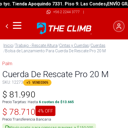
c. Tienda Apoquindo 7331. Piso 9. Las Condes
¡ENVÍO GRATIS
+56 2 2244 3777
|
Inicio
/
Trabajo - Rescate Altura
/
Cintas y Cuerdas
/
Cuerdas
/
Bolsa de Lanzamiento Para Cuerda De Rescate Pro 20 M
Palm
Cuerda De Rescate Pro 20 M
SKU:
12273
+5 VENDIDOS
$
81.990
Precio Tarjetas: Hasta
6
cuotas de $
13.665
$
78.710
4
% OFF
Precio Transferencia Bancaria
Envío gratis para compras mayores a $150.000