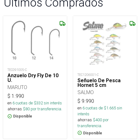
Últimos Comprados
TEC091005-C
Anzuelo Dry Fly De 10
TEC1206001-C
U.
Señuelo De Pesca
Hornet 5 cm
MARUTO
SALMO
$
1.990
$
9.990
en
6
cuotas de $
332
sin interés
en
6
cuotas de $
1.665
sin
ahorras
$
80
por transferencia.
interés
Disponible
ahorras
$
400
por
transferencia.
Disponible