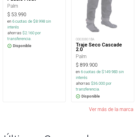
Palm
$
53.990
en
6
cuotas de $
8.998
sin
interés
ahorras
$
2.160
por
transferencia.
OD030801BA
Traje Seco Cascade
Disponible
2.0
Palm
$
899.900
en
6
cuotas de $
149.983
sin
interés
ahorras
$
36.000
por
transferencia.
Disponible
Ver más de la marca