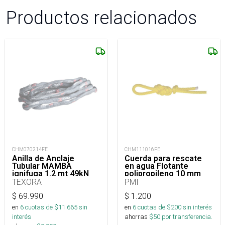
Productos relacionados
CHM070214FE
CHM111016FE
Anilla de Anclaje
Cuerda para rescate
Tubular MAMBA
en agua Flotante
ignifuga 1.2 mt 49kN
polipropileno 10 mm
TEXORA
PMI
$
69.990
$
1.200
en
6
cuotas de $
11.665
sin
en
6
cuotas de $
200
sin interés
interés
ahorras
$
50
por transferencia.