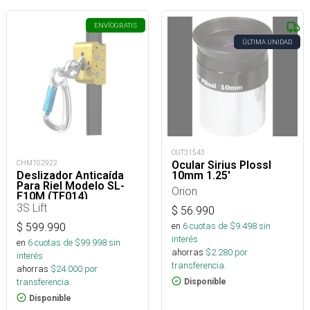
ENVÍO
GRATIS
ÚLTIMA UNIDAD
OUT31543
Ocular Sirius Plossl
CHM102922
10mm 1.25'
Deslizador Anticaída
Para Riel Modelo SL-
Orion
F10M (TF014)
3S Lift
$
56.990
en
6
cuotas de $
9.498
sin
$
599.990
interés
en
6
cuotas de $
99.998
sin
ahorras
$
2.280
por
interés
transferencia.
ahorras
$
24.000
por
transferencia.
Disponible
Disponible