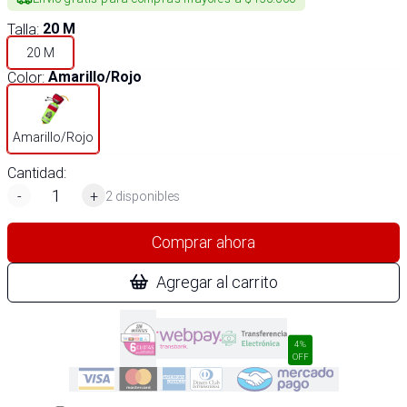
Talla
:
20 M
20 M
Color
:
Amarillo/Rojo
Amarillo/Rojo
Cantidad:
-
+
2 disponibles
Comprar ahora
Agregar al carrito
4%
OFF