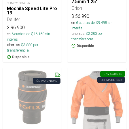
7.5mm 1.25'
CHM021606FE-R
Orion
Mochila Speed Lite Pro
19
$
56.990
Deuter
en
6
cuotas de $
9.498
sin
$
96.900
interés
ahorras
$
2.280
por
en
6
cuotas de $
16.150
sin
transferencia.
interés
ahorras
$
3.880
por
Disponible
transferencia.
Disponible
ENVÍO
GRATIS
ÚLTIMA UNIDAD
ÚLTIMA UNIDAD