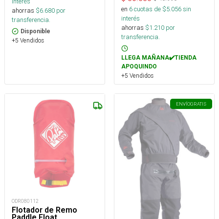
interés
en
6
cuotas de $
5.056
sin
ahorras
$
6.680
por
interés
transferencia.
ahorras
$
1.210
por
Disponible
transferencia.
+5 Vendidos
LLEGA MAÑANA✔️TIENDA
APOQUINDO
+5 Vendidos
ENVÍO
GRATIS
ODR080112
Flotador de Remo
Paddle Float