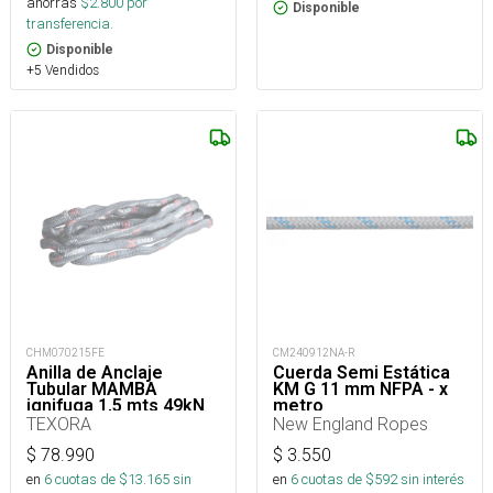
ahorras
$
2.800
por
Disponible
transferencia.
Disponible
+5 Vendidos
CHM070215FE
CM240912NA-R
Anilla de Anclaje
Cuerda Semi Estática
Tubular MAMBA
KM G 11 mm NFPA - x
ignifuga 1,5 mts 49kN
metro
TEXORA
New England Ropes
$
78.990
$
3.550
en
6
cuotas de $
13.165
sin
en
6
cuotas de $
592
sin interés