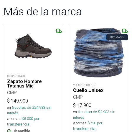
Más de la marca
2
ÚLTIMAS
BH060204BA
Zapato Hombre
VOL071810FE-R
Tytanus Mid
Cuello Unisex
CMP
CMP
$
149.900
$
17.900
en
6
cuotas de $
24.983
sin
en
6
cuotas de $
2.983
sin
interés
interés
ahorras
$
6.000
por
ahorras
$
720
por
transferencia.
transferencia.
Disponible