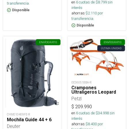
en
6
cuotas de $
8.799
sin
transferencia.
interés
Disponible
ahorras
$
2.110
por
transferencia.
Disponible
ENVÍO
GRATIS
ENVÍO
GRATIS
ÚLTIMA UNIDAD
OC060518BA-R
Crampones
Ultraligeros Leopard
Petzl
$
209.990
en
6
cuotas de $
34.998
sin
CHM010409FE-R
interés
Mochila Guide 44 + 6
ahorras
$
8.400
por
Deuter