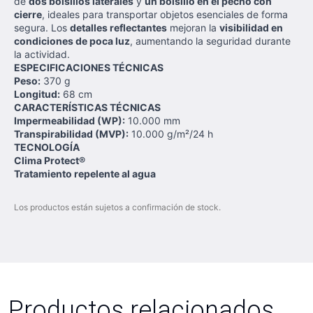
de
dos bolsillos laterales
y
un bolsillo en el pecho con
cierre
, ideales para transportar objetos esenciales de forma
segura. Los
detalles reflectantes
mejoran la
visibilidad en
condiciones de poca luz
, aumentando la seguridad durante
la actividad.
ESPECIFICACIONES TÉCNICAS
Peso:
370 g
Longitud:
68 cm
CARACTERÍSTICAS TÉCNICAS
Impermeabilidad (WP):
10.000 mm
Transpirabilidad (MVP):
10.000 g/m²/24 h
TECNOLOGÍA
Clima Protect®
Tratamiento repelente al agua
Los productos están sujetos a confirmación de stock.
Productos relacionados