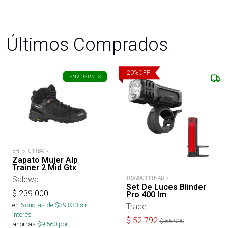
Últimos Comprados
20
%
OFF
ENVÍO
GRATIS
BH151011BA-R
Zapato Mujer Alp
Trainer 2 Mid Gtx
Salewa
TRA200111NAD-R
Set De Luces Blinder
$
239.000
Pro 400 lm
en
6
cuotas de $
39.833
sin
Trade
interés
$
52.792
$
65.990
ahorras
$
9.560
por