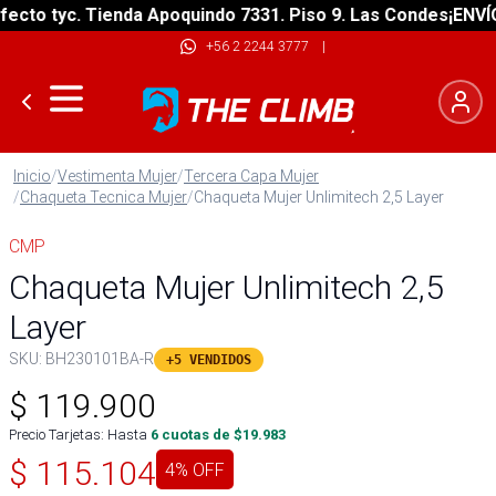
o tyc. Tienda Apoquindo 7331. Piso 9. Las Condes
¡ENVÍO GR
+56 2 2244 3777
|
Inicio
/
Vestimenta Mujer
/
Tercera Capa Mujer
/
Chaqueta Tecnica Mujer
/
Chaqueta Mujer Unlimitech 2,5 Layer
CMP
Chaqueta Mujer Unlimitech 2,5
Layer
SKU:
BH230101BA-R
+5 VENDIDOS
$
119.900
Precio Tarjetas: Hasta
6
cuotas de $
19.983
$
115.104
4
% OFF