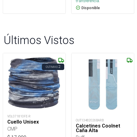
transferencia.
Disponible
Últimos Vistos
2
ÚLTIMAS
VOL071810FE-R
OUT13482026BARB
Cuello Unisex
Calcetines Coolnet
CMP
Caña Alta