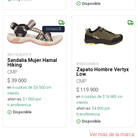
Disponible
3
ÚLTIMAS
BEH150402FE-R
Sandalia Mujer Hamal
Hiking
BH060206BA-R
Zapato Hombre Vertyx
CMP
Low
$
39.000
CMP
en
6
cuotas de $
6.500
sin
$
119.900
interés
en
6
cuotas de $
19.983
sin
ahorras
$
1.560
por
interés
transferencia.
ahorras
$
4.800
por
Disponible
transferencia.
Disponible
Ver más de la marca