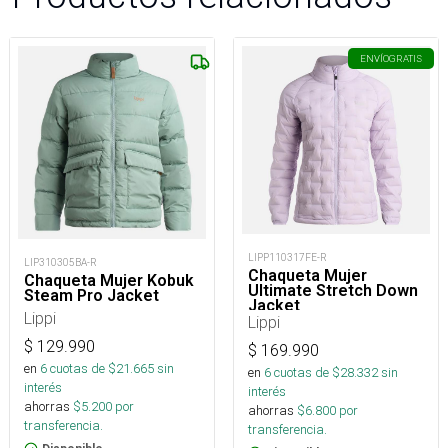
ENVÍO
GRATIS
LIPP110317FE-R
LIP310305BA-R
Chaqueta Mujer
Chaqueta Mujer Kobuk
Ultimate Stretch Down
Steam Pro Jacket
Jacket
Lippi
Lippi
$
129.990
$
169.990
en
6
cuotas de $
21.665
sin
en
6
cuotas de $
28.332
sin
interés
interés
ahorras
$
5.200
por
ahorras
$
6.800
por
transferencia.
transferencia.