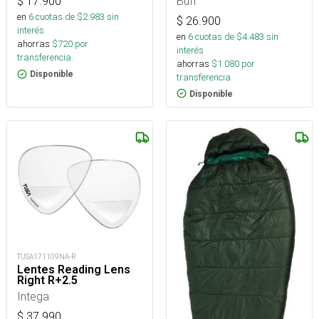
Buff
$
17.900
en
6
cuotas de $
2.983
sin
$
26.900
interés
en
6
cuotas de $
4.483
sin
ahorras
$
720
por
interés
transferencia.
ahorras
$
1.080
por
Disponible
transferencia.
Disponible
TUSA171109NA-R
Lentes Reading Lens
Right R+2.5
Intega
$
37.990