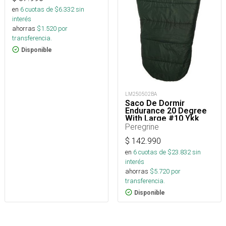
en
6
cuotas de $
6.332
sin
interés
ahorras
$
1.520
por
transferencia.
Disponible
LM250502BA
Saco De Dormir
Endurance 20 Degree
With Large #10 Ykk
Zipper
Peregrine
$
142.990
en
6
cuotas de $
23.832
sin
interés
ahorras
$
5.720
por
transferencia.
Disponible