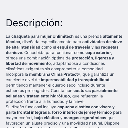
Descripción:
La
chaqueta para mujer Unlimitech
es una prenda
altamente
técnica
, diseñada específicamente para
actividades de nieve
de alta intensidad
como el
esquí de travesía
y las
raquetas
de nieve
. Concebida para funcionar como
capa exterior
,
ofrece una combinación óptima de
protección, ligereza y
libertad de movimiento
, adaptándose a condiciones
climáticas exigentes sin comprometer la comodidad.
Incorpora la
membrana Clima Protect®
, que garantiza un
excelente nivel de
impermeabilidad y transpirabilidad
,
permitiendo mantener el cuerpo seco incluso durante
esfuerzos prolongados. Cuenta con
costuras parcialmente
selladas
y
tratamiento hidrófugo
, que refuerzan la
protección frente a la humedad y la nieve.
Su diseño funcional incluye
capucha elástica con visera y
parte frontal integrada
,
forro interior de jersey térmico
para
mayor confort,
bajo elástico
y
mangas ergonómicas
que
favorecen un ajuste preciso y una movilidad natural. Dispone