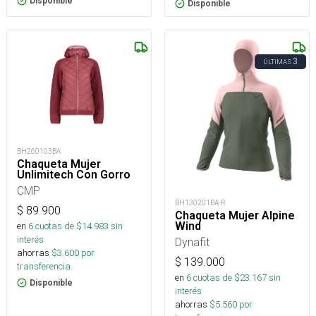
Disponible
Disponible
3
ÚLTIMAS
BH260103BA
Chaqueta Mujer
Unlimitech Con Gorro
CMP
BH130201BA-R
$
89.900
Chaqueta Mujer Alpine
Wind
en
6
cuotas de $
14.983
sin
interés
Dynafit
ahorras
$
3.600
por
$
139.000
transferencia.
en
6
cuotas de $
23.167
sin
Disponible
interés
ahorras
$
5.560
por