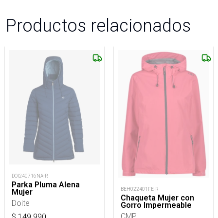
Productos relacionados
DOI240716NA-R
Parka Pluma Alena
BEH022401FE-R
Mujer
Chaqueta Mujer con
Doite
Gorro Impermeable
CMP
$
149.990