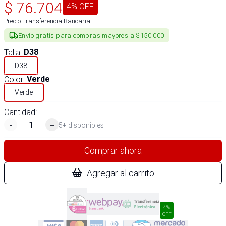
$
76.704
4
% OFF
Precio Transferencia Bancaria
Envío gratis para compras mayores a $150.000
Talla
:
D38
D38
Color
:
Verde
Verde
Cantidad:
-
+
5+ disponibles
Comprar ahora
Agregar al carrito
4%
OFF