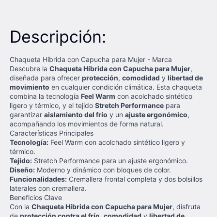
Descripción:
Chaqueta Híbrida con Capucha para Mujer - Marca
Descubre la
Chaqueta Híbrida con Capucha para Mujer
,
diseñada para ofrecer
protección
,
comodidad
y
libertad de
movimiento
en cualquier condición climática. Esta chaqueta
combina la tecnología
Feel Warm
con acolchado sintético
ligero y térmico, y el tejido
Stretch Performance
para
garantizar
aislamiento del frío
y un
ajuste ergonómico
,
acompañando los movimientos de forma natural.
Características Principales
Tecnología:
Feel Warm con acolchado sintético ligero y
térmico.
Tejido:
Stretch Performance para un ajuste ergonómico.
Diseño:
Moderno y dinámico con bloques de color.
Funcionalidades:
Cremallera frontal completa y dos bolsillos
laterales con cremallera.
Beneficios Clave
Con la
Chaqueta Híbrida con Capucha para Mujer
, disfruta
de
protección contra el frío
,
comodidad
y
libertad de