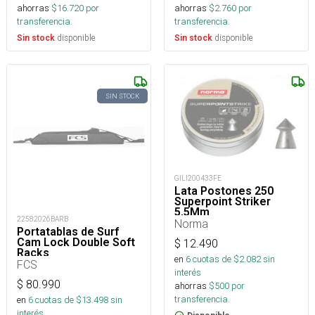
ahorras
$
16.720
por
ahorras
$
2.760
por
transferencia.
transferencia.
disponible
disponible
Sin stock
Sin stock
SIN STOCK
GILI200433FE
Lata Postones 250
Superpoint Striker
5,5Mm
22582026BARB
Norma
Portatablas de Surf
Cam Lock Double Soft
$
12.490
Racks
en
6
cuotas de $
2.082
sin
FCS
interés
$
80.990
ahorras
$
500
por
transferencia.
en
6
cuotas de $
13.498
sin
interés