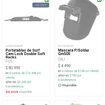
SIN STOCK
22582026BARB
GILI190402FE
Portatablas de Surf
Mascara P/Soldar
Cam Lock Double Soft
Gm505
Racks
GILI
FCS
$
4.490
$
80.990
en
6
cuotas de $
748
sin interés
en
6
cuotas de $
13.498
sin
ahorras
$
180
por
interés
transferencia.
ahorras
$
3.240
por
Disponible
transferencia.
disponible
Sin stock