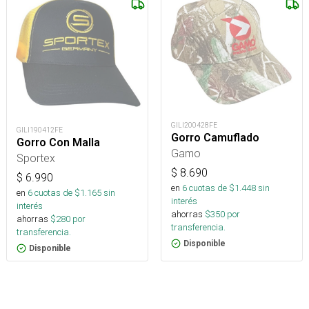
GILI200428FE
GILI190412FE
Gorro Camuflado
Gorro Con Malla
Gamo
Sportex
$
8.690
$
6.990
en
6
cuotas de $
1.448
sin
en
6
cuotas de $
1.165
sin
interés
interés
ahorras
$
350
por
ahorras
$
280
por
transferencia.
transferencia.
Disponible
Disponible