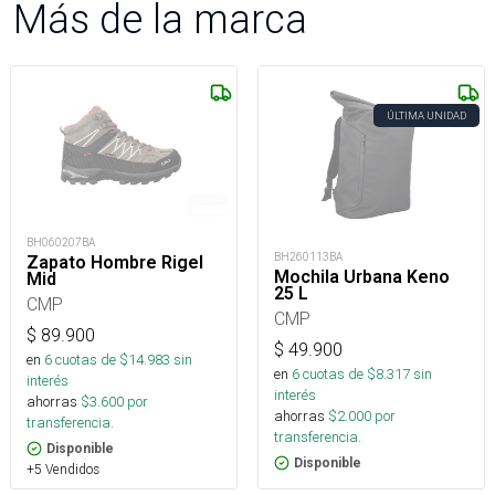
Más de la marca
ÚLTIMA UNIDAD
BH060207BA
BH260113BA
Zapato Hombre Rigel
Mochila Urbana Keno
Mid
25 L
CMP
CMP
$
89.900
$
49.900
en
6
cuotas de $
14.983
sin
en
6
cuotas de $
8.317
sin
interés
interés
ahorras
$
3.600
por
ahorras
$
2.000
por
transferencia.
transferencia.
Disponible
Disponible
+5 Vendidos