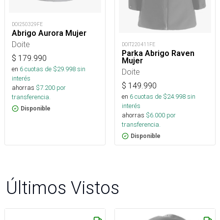
DOI250329FE
Abrigo Aurora Mujer
Doite
DOIT220411FE
Parka Abrigo Raven
$
179.990
Mujer
en
6
cuotas de $
29.998
sin
Doite
interés
$
149.990
ahorras
$
7.200
por
en
6
cuotas de $
24.998
sin
transferencia.
interés
Disponible
ahorras
$
6.000
por
transferencia.
Disponible
Últimos Vistos