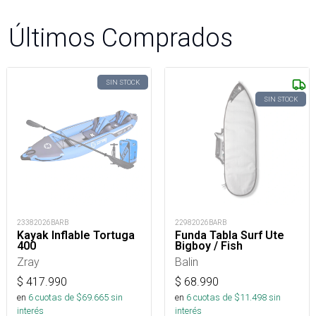
Últimos Comprados
SIN STOCK
SIN STOCK
23382026BARB
22982026BARB
Kayak Inflable Tortuga
Funda Tabla Surf Ute
400
Bigboy / Fish
Zray
Balin
$
417.990
$
68.990
en
6
cuotas de $
69.665
sin
en
6
cuotas de $
11.498
sin
interés
interés