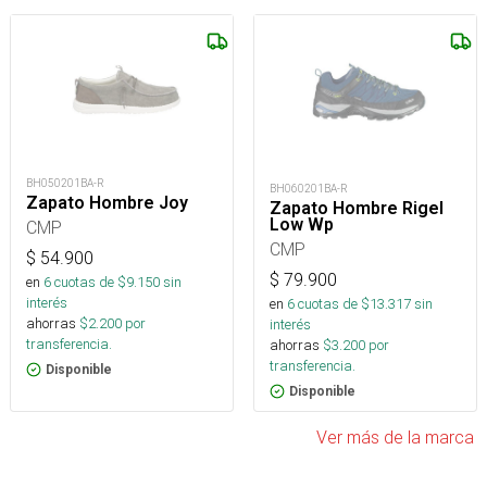
BH050201BA-R
BH060201BA-R
Zapato Hombre Joy
Zapato Hombre Rigel
Low Wp
CMP
CMP
$
54.900
$
79.900
en
6
cuotas de $
9.150
sin
interés
en
6
cuotas de $
13.317
sin
ahorras
$
2.200
por
interés
transferencia.
ahorras
$
3.200
por
transferencia.
Disponible
Disponible
Ver más de la marca