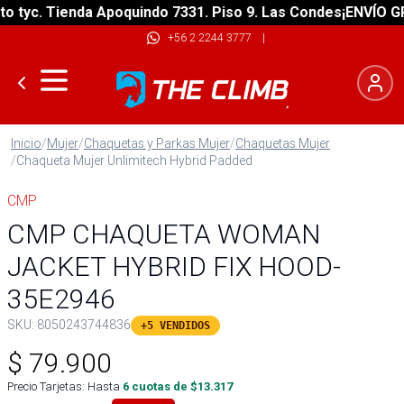
yc. Tienda Apoquindo 7331. Piso 9. Las Condes
¡ENVÍO GRATI
+56 2 2244 3777
|
Inicio
/
Mujer
/
Chaquetas y Parkas Mujer
/
Chaquetas Mujer
/
Chaqueta Mujer Unlimitech Hybrid Padded
CMP
CMP CHAQUETA WOMAN
JACKET HYBRID FIX HOOD-
35E2946
SKU:
8050243744836
+5 VENDIDOS
$
79.900
Precio Tarjetas: Hasta
6
cuotas de $
13.317