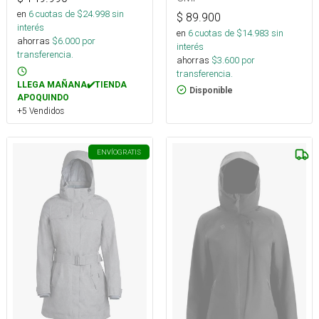
en
6
cuotas de $
24.998
sin
$
89.900
interés
en
6
cuotas de $
14.983
sin
ahorras
$
6.000
por
interés
transferencia.
ahorras
$
3.600
por
transferencia.
LLEGA MAÑANA✔️TIENDA
Disponible
APOQUINDO
+5 Vendidos
ENVÍO
GRATIS