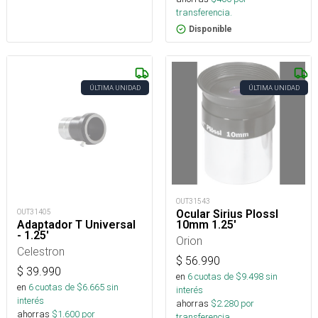
transferencia.
Disponible
ÚLTIMA UNIDAD
ÚLTIMA UNIDAD
OUT31543
Ocular Sirius Plossl
OUT31405
10mm 1.25'
Adaptador T Universal
- 1.25'
Orion
Celestron
$
56.990
$
39.990
en
6
cuotas de $
9.498
sin
en
6
cuotas de $
6.665
sin
interés
interés
ahorras
$
2.280
por
ahorras
$
1.600
por
transferencia.