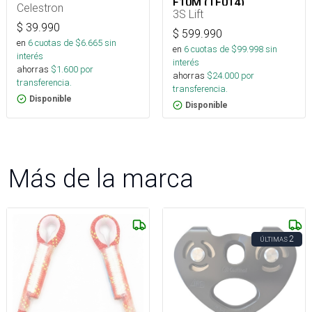
F10M (TF014)
Celestron
3S Lift
$
39.990
$
599.990
en
6
cuotas de $
6.665
sin
en
6
cuotas de $
99.998
sin
interés
interés
ahorras
$
1.600
por
ahorras
$
24.000
por
transferencia.
transferencia.
Disponible
Disponible
Más de la marca
2
ÚLTIMAS