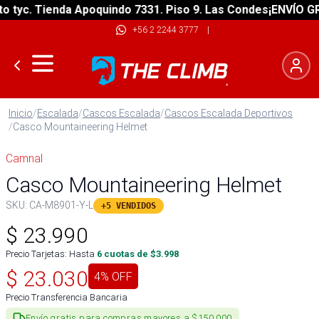
yc. Tienda Apoquindo 7331. Piso 9. Las Condes
¡ENVÍO GRATI
+56 2 2244 3777
|
Inicio
/
Escalada
/
Cascos Escalada
/
Cascos Escalada Deportivos
/
Casco Mountaineering Helmet
Camnal
Casco Mountaineering Helmet
SKU:
CA-M8901-Y-L
+5 VENDIDOS
$
23.990
Precio Tarjetas: Hasta
6
cuotas de $
3.998
$
23.030
4
% OFF
Precio Transferencia Bancaria
Envío gratis para compras mayores a $150.000