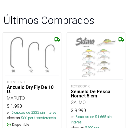
Últimos Comprados
TEC091005-C
Anzuelo Dry Fly De 10
TEC1206001-C
U.
Señuelo De Pesca
Hornet 5 cm
MARUTO
SALMO
$
1.990
$
9.990
en
6
cuotas de $
332
sin interés
en
6
cuotas de $
1.665
sin
ahorras
$
80
por transferencia.
interés
Disponible
ahorras
$
400
por