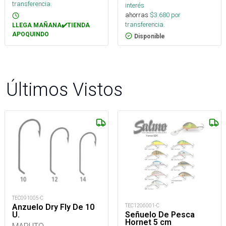
transferencia.
interés
ahorras
$
3.680
por
transferencia.
LLEGA MAÑANA✔️TIENDA
APOQUINDO
Disponible
Últimos Vistos
TEC091005-C
Anzuelo Dry Fly De 10
TEC1206001-C
U.
Señuelo De Pesca
Hornet 5 cm