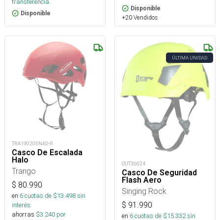
transferencia.
Disponible
Disponible
+20 Vendidos
ÚLTIMA UNIDAD
TRA190205NAD-R
Casco De Escalada
Halo
OUT36624
Trango
Casco De Seguridad
Flash Aero
$
80.990
Singing Rock
en
6
cuotas de $
13.498
sin
$
91.990
interés
ahorras
$
3.240
por
en
6
cuotas de $
15.332
sin