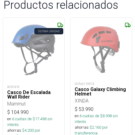
Productos relacionados
ÚLTIMA UNIDAD
OUTod110913
k030416
Casco Galaxy Climbing
Casco De Escalada
Helmet
Wall Rider
XINDA
Mammut
$
53.990
$
104.990
en
6
cuotas de $
8.998
sin
en
6
cuotas de $
17.498
sin
interés
interés
ahorras
$
2.160
por
ahorras
$
4.200
por
transferencia.