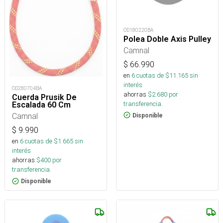
OD180220BA
Polea Doble Axis Pulley
Camnal
$
66.990
en
6
cuotas de $
11.165
sin
interés
OD280704BA
ahorras
$
2.680
por
Cuerda Prusik De
transferencia.
Escalada 60 Cm
Camnal
Disponible
$
9.990
en
6
cuotas de $
1.665
sin
interés
ahorras
$
400
por
transferencia.
Disponible