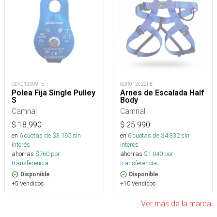
ODR013009FE
ODR012622FE
Polea Fija Single Pulley
Arnes de Escalada Half
S
Body
Camnal
Camnal
$
18.990
$
25.990
en
6
cuotas de $
3.165
sin
en
6
cuotas de $
4.332
sin
interés
interés
ahorras
$
760
por
ahorras
$
1.040
por
transferencia.
transferencia.
Disponible
Disponible
+5 Vendidos
+10 Vendidos
Ver más de la marca