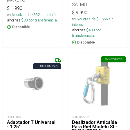
MARUTO
SALMO
$
1.990
$
9.990
en
6
cuotas de $
332
sin interés
en
6
cuotas de $
1.665
sin
ahorras
$
80
por transferencia.
interés
Disponible
ahorras
$
400
por
transferencia.
Disponible
ENVÍO
GRATIS
ÚLTIMA UNIDAD
OUT31405
CHM102922
Adaptador T Universal
Deslizador Anticaída
- 1.25'
Para Riel Modelo SL-