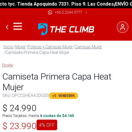
tyc. Tienda Apoquindo 7331. Piso 9. Las Condes
¡ENVÍO GRAT
+56 2 2244 3777
|
Inicio
/
Mujer
/
Poleras y Camisas Mujer
/
Camisas Mujer
/
Camiseta Primera Capa Heat Mujer
Doite
Camiseta Primera Capa Heat
Mujer
SKU:
DPCCSHEAA2DG0S
+5 VENDIDOS
$
24.990
Precio Tarjetas: Hasta
6
cuotas de $
4.165
$
23.990
4
% OFF