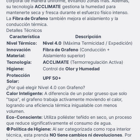
corporal de manera uniforme, evitando zonas frías. Además,
su tecnología
ACCLIMATE
gestiona la humedad para
mantenerte seca y fresca durante el esfuerzo físico intenso.
La
Fibra de Grafeno
también mejora el aislamiento y la
conducción térmica.
Detalles Técnicos
Característica
Descripción
Nivel Térmico:
Nivel 4.0
(Máxima Termicidad / Expedición)
Innovación
Fibra de Grafeno
(Conducción +
Material:
Aislamiento superior)
Tecnología:
ACCLIMATE
(Termorregulación Activa)
Higiene:
Control de
Olor y Humedad
Protección
UPF 50+
Solar:
¿Por qué elegir Nivel 4.0 con Grafeno?
Calor Inteligente:
A diferencia de un polar grueso que solo
"tapa", el grafeno trabaja activamente moviendo el calor,
logrando una eficiencia térmica inigualable con menos
volumen.
Eco-Consciente:
Utiliza poliéster teñido en seco, un proceso
que reduce significativamente el consumo de agua.
⛔ Política de Higiene:
Al ser categorizada como ropa interior
técnica, esta prenda
NO tiene cambios ni devoluciones
. Por