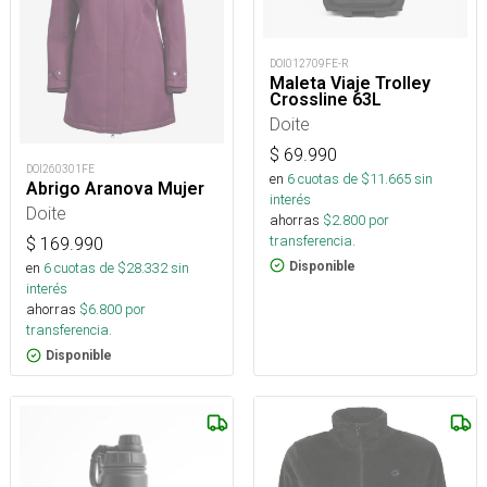
DOI012709FE-R
Maleta Viaje Trolley
Crossline 63L
Doite
$
69.990
DOI260301FE
en
6
cuotas de $
11.665
sin
Abrigo Aranova Mujer
interés
Doite
ahorras
$
2.800
por
transferencia.
$
169.990
Disponible
en
6
cuotas de $
28.332
sin
interés
ahorras
$
6.800
por
transferencia.
Disponible