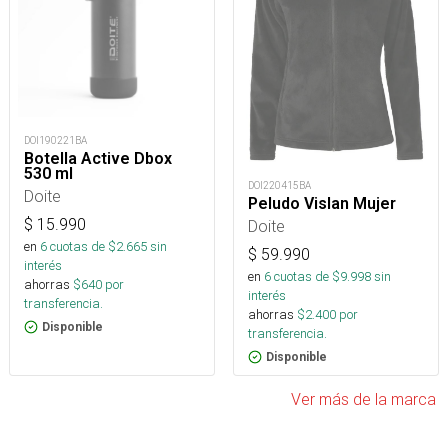
DOI190221BA
Botella Active Dbox
530 ml
DOI220415BA
Doite
Peludo Vislan Mujer
$
15.990
Doite
en
6
cuotas de $
2.665
sin
$
59.990
interés
en
6
cuotas de $
9.998
sin
ahorras
$
640
por
interés
transferencia.
ahorras
$
2.400
por
Disponible
transferencia.
Disponible
Ver más de la marca