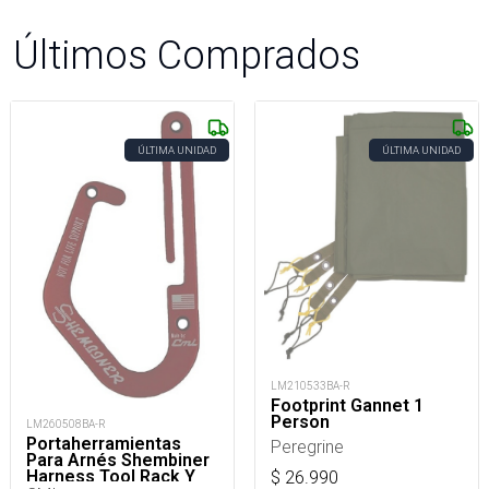
Últimos Comprados
ÚLTIMA UNIDAD
ÚLTIMA UNIDAD
LM210533BA-R
Footprint Gannet 1
Person
LM260508BA-R
Portaherramientas
Peregrine
Para Arnés Shembiner
Harness Tool Rack Y
$
26.990