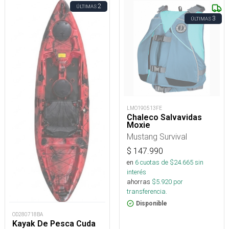
2
ÚLTIMAS
3
ÚLTIMAS
LMO190513FE
Chaleco Salvavidas
Moxie
Mustang Survival
$
147.990
en
6
cuotas de $
24.665
sin
interés
ahorras
$
5.920
por
transferencia.
Disponible
OD280718BA
Kayak De Pesca Cuda