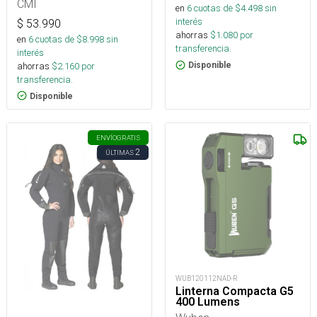
Arborismo
CMI
en
6
cuotas de $
4.498
sin
interés
$
53.990
ahorras
$
1.080
por
en
6
cuotas de $
8.998
sin
transferencia.
interés
ahorras
$
2.160
por
Disponible
transferencia.
Disponible
ENVÍO
GRATIS
2
ÚLTIMAS
WUB120112NAD-R
Linterna Compacta G5
400 Lumens