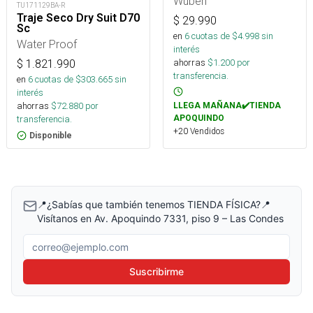
Wuben
TU171129BA-R
Traje Seco Dry Suit D70
$
29.990
Sc
en
6
cuotas de $
4.998
sin
Water Proof
interés
ahorras
$
1.200
por
$
1.821.990
transferencia.
en
6
cuotas de $
303.665
sin
interés
ahorras
$
72.880
por
LLEGA MAÑANA✔️TIENDA
APOQUINDO
transferencia.
+20 Vendidos
Disponible
📍¿Sabías que también tenemos TIENDA FÍSICA?📍
Visítanos en Av. Apoquindo 7331, piso 9 – Las Condes
Correo electrónico
Suscribirme