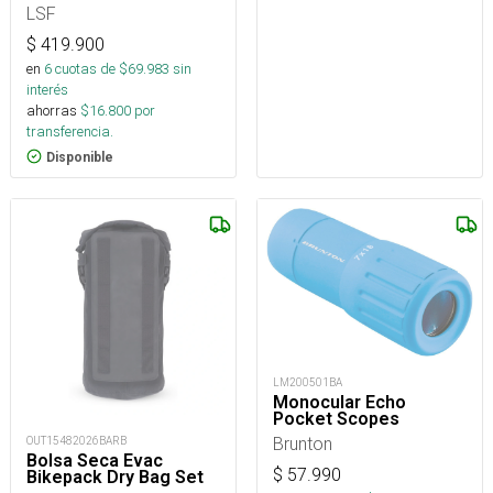
LSF
$
419.900
en
6
cuotas de $
69.983
sin
interés
ahorras
$
16.800
por
transferencia.
Disponible
LM200501BA
Monocular Echo
Pocket Scopes
Brunton
OUT15482026BARB
Bolsa Seca Evac
$
57.990
Bikepack Dry Bag Set