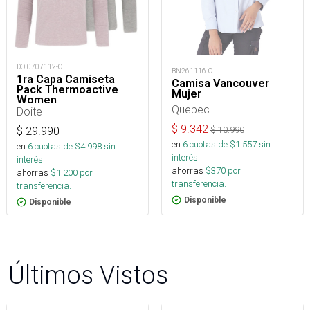
DOI0707112-C
BN261116-C
1ra Capa Camiseta
Camisa Vancouver
Pack Thermoactive
Mujer
Women
Quebec
Doite
$
9.342
$
10.990
$
29.990
en
6
cuotas de $
1.557
sin
en
6
cuotas de $
4.998
sin
interés
interés
ahorras
$
370
por
ahorras
$
1.200
por
transferencia.
transferencia.
Disponible
Disponible
Últimos Vistos