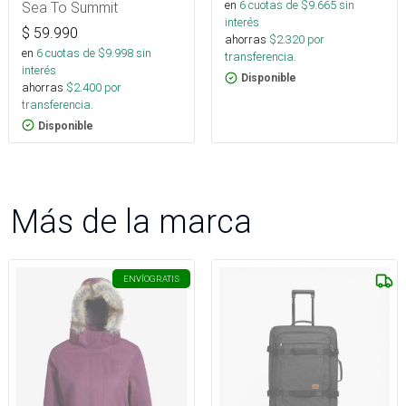
en
6
cuotas de $
9.665
sin
Sea To Summit
interés
$
59.990
ahorras
$
2.320
por
en
6
cuotas de $
9.998
sin
transferencia.
interés
Disponible
ahorras
$
2.400
por
transferencia.
Disponible
Más de la marca
ENVÍO
GRATIS