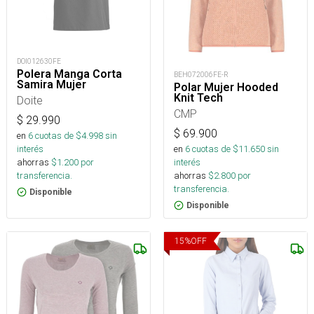
DOI012630FE
Polera Manga Corta
BEH072006FE-R
Samira Mujer
Polar Mujer Hooded
Knit Tech
Doite
CMP
$
29.990
$
69.900
en
6
cuotas de $
4.998
sin
interés
en
6
cuotas de $
11.650
sin
ahorras
$
1.200
por
interés
transferencia.
ahorras
$
2.800
por
transferencia.
Disponible
Disponible
15
%
OFF