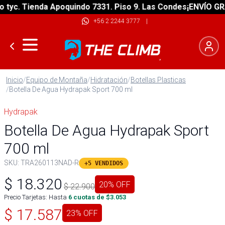
c. Tienda Apoquindo 7331. Piso 9. Las Condes
¡ENVÍO GRATIS
+56 2 2244 3777
|
Inicio
/
Equipo de Montaña
/
Hidratación
/
Botellas Plasticas
/
Botella De Agua Hydrapak Sport 700 ml
Hydrapak
Botella De Agua Hydrapak Sport
700 ml
SKU:
TRA260113NAD-R
+5 VENDIDOS
$
18.320
20
% OFF
$
22.900
Precio Tarjetas: Hasta
6
cuotas de $
3.053
$
17.587
23
% OFF