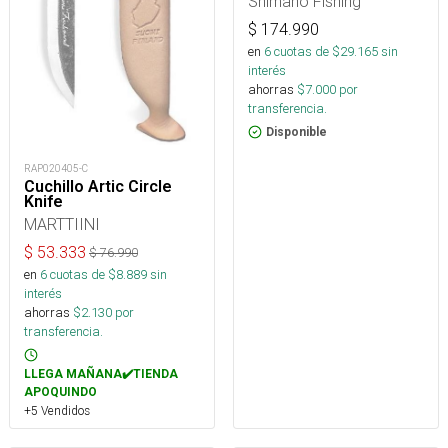
Shimano Fishing
$
174.990
en
6
cuotas de $
29.165
sin
interés
ahorras
$
7.000
por
transferencia.
Disponible
RAP020405-C
Cuchillo Artic Circle
Knife
MARTTIINI
$
53.333
$
76.990
en
6
cuotas de $
8.889
sin
interés
ahorras
$
2.130
por
transferencia.
LLEGA MAÑANA✔️TIENDA
APOQUINDO
+5 Vendidos