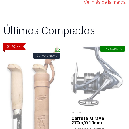
Ver más de la marca
Últimos Comprados
31
%
OFF
ENVÍO
GRATIS
ÚLTIMA UNIDAD
t270520-C
Carrete Miravel
270m/0,19mm