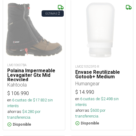
2
ÚLTIMAS
LM010607BA
LMO210523FE-R
Polaina Impermeable
Envase Reutilizable
Levagaiter Gtx Mid
Gotoob+ Medium
Recycled
Humangear
Kahtoola
$
14.990
$
106.990
en
6
cuotas de $
2.498
sin
en
6
cuotas de $
17.832
sin
interés
interés
ahorras
$
600
por
ahorras
$
4.280
por
transferencia.
transferencia.
Disponible
Disponible