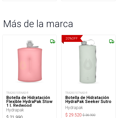
Más de la marca
20
%
OFF
TRA260105NAD-R
TRA260107NAD-R
Botella de Hidratación
Botella de Hidratación
Flexible HydraPak Stow
HydraPak Seeker Sutro
1 L Redwood
Hydrapak
Hydrapak
$
29.520
$
36.900
$
21.990