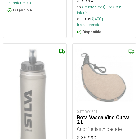
$
9.990
transferencia.
en
6
cuotas de $
1.665
sin
Disponible
interés
ahorras
$
400
por
transferencia.
Disponible
OUTOD091501
Bota Vasca Vino Curva
2 L
Cuchillerias Albacete
$
36.990