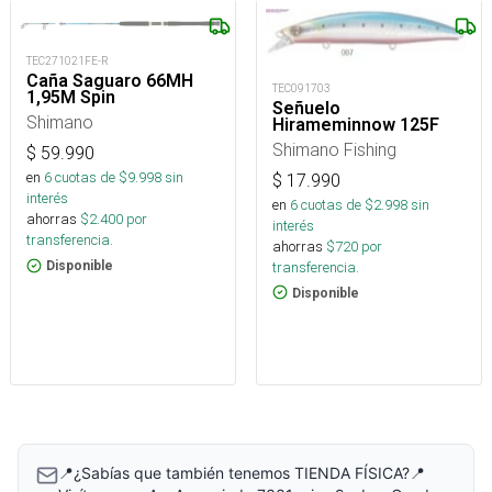
TEC271021FE-R
Caña Saguaro 66MH
TEC091703
1,95M Spin
Señuelo
Shimano
Hirameminnow 125F
Shimano Fishing
$
59.990
en
6
cuotas de $
9.998
sin
$
17.990
interés
en
6
cuotas de $
2.998
sin
ahorras
$
2.400
por
interés
transferencia.
ahorras
$
720
por
transferencia.
Disponible
Disponible
📍¿Sabías que también tenemos TIENDA FÍSICA?📍