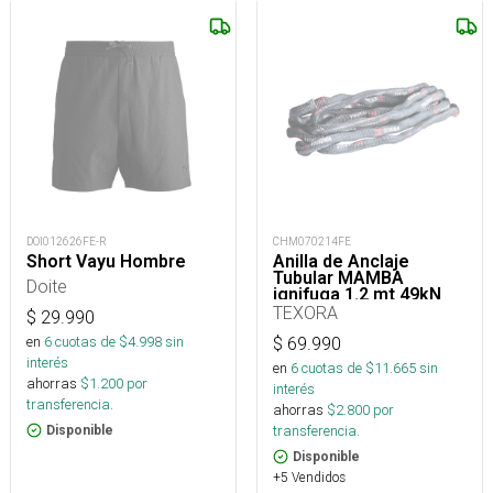
DOI012626FE-R
CHM070214FE
Short Vayu Hombre
Anilla de Anclaje
Tubular MAMBA
Doite
ignifuga 1.2 mt 49kN
TEXORA
$
29.990
en
6
cuotas de $
4.998
sin
$
69.990
interés
en
6
cuotas de $
11.665
sin
ahorras
$
1.200
por
interés
transferencia.
ahorras
$
2.800
por
transferencia.
Disponible
Disponible
+5 Vendidos