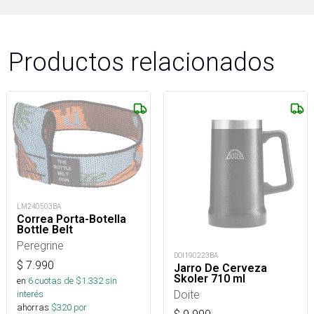
Productos relacionados
LM240503BA
Correa Porta-Botella
Bottle Belt
Peregrine
DOI190223BA
$
7.990
Jarro De Cerveza
Skoler 710 ml
en
6
cuotas de $
1.332
sin
Doite
interés
ahorras
$
320
por