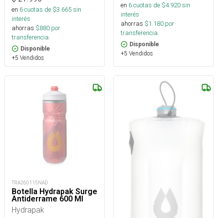
en
6
cuotas de $
4.920
sin
en
6
cuotas de $
3.665
sin
interés
interés
ahorras
$
1.180
por
ahorras
$
880
por
transferencia.
transferencia.
Disponible
Disponible
+5 Vendidos
+5 Vendidos
TRA260115NAD
Botella Hydrapak Surge
Antiderrame 600 Ml
Hydrapak