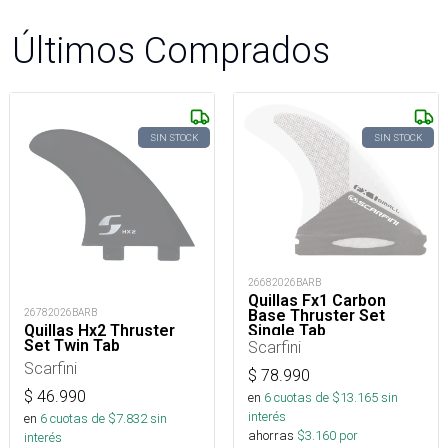
Últimos Comprados
SIN STOCK
SIN STOCK
26682026BARB
Quillas Fx1 Carbon
Base Thruster Set
26782026BARB
Single Tab
Quillas Hx2 Thruster
Set Twin Tab
Scarfini
Scarfini
$
78.990
$
46.990
en
6
cuotas de $
13.165
sin
interés
en
6
cuotas de $
7.832
sin
ahorras
$
3.160
por
interés