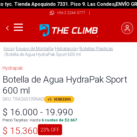
yc. Tienda Apoquindo 7331. Piso 9. Las Condes
¡ENVÍO GRATI
+56 2 2244 3777
|
Inicio
/
Equipo de Montaña
/
Hidratación
/
Botellas Plasticas
/
Botella de Agua HydraPak Sport 600 ml
Hydrapak
Botella de Agua HydraPak Sport
600 ml
SKU:
TRA260109NAD
+5 VENDIDOS
$
16.000
-
19.990
Precio Tarjetas: Hasta
6
cuotas de $
2.667
$
15.360
23
% OFF