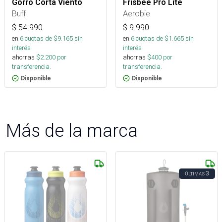
Gorro Corta Viento
Frisbee Pro Lite
Buff
Aerobie
$
54.990
$
9.990
en
6
cuotas de $
9.165
sin
en
6
cuotas de $
1.665
sin
interés
interés
ahorras
$
2.200
por
ahorras
$
400
por
transferencia.
transferencia.
Disponible
Disponible
Más de la marca
3
ÚLTIMAS