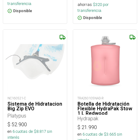
transferencia.
ahorras
$
320
por
transferencia.
Disponible
Disponible
NC160521-C
TRA260105NAD-R
Sistema de Hidratacion
Botella de Hidratación
Big Zip EVO
Flexible HydraPak Stow
1 L Redwood
Platypus
Hydrapak
$
52.900
$
21.990
en
6
cuotas de $
8.817
sin
en
6
cuotas de $
3.665
sin
interés