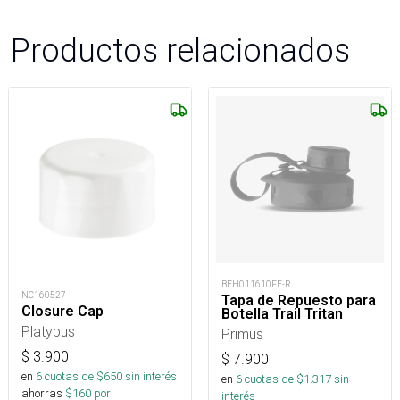
Productos relacionados
BEH011610FE-R
NC160527
Tapa de Repuesto para
Closure Cap
Botella Trail Tritan
Platypus
Primus
$
3.900
$
7.900
en
6
cuotas de $
650
sin interés
en
6
cuotas de $
1.317
sin
ahorras
$
160
por
interés