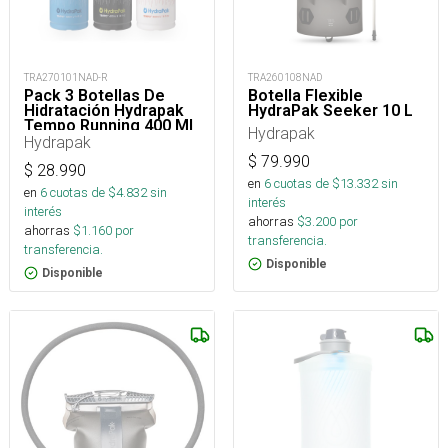
TRA270101NAD-R
TRA260108NAD
Pack 3 Botellas De
Botella Flexible
Hidratación Hydrapak
HydraPak Seeker 10 L
Tempo Running 400 Ml
Hydrapak
Hydrapak
$
79.990
$
28.990
en
6
cuotas de $
13.332
sin
en
6
cuotas de $
4.832
sin
interés
interés
ahorras
$
3.200
por
ahorras
$
1.160
por
transferencia.
transferencia.
Disponible
Disponible