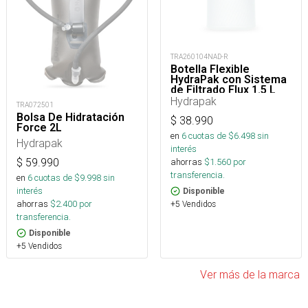
TRA260104NAD-R
Botella Flexible
HydraPak con Sistema
de Filtrado Flux 1.5 L
Hydrapak
TRA072501
Bolsa De Hidratación
$
38.990
Force 2L
en
6
cuotas de $
6.498
sin
Hydrapak
interés
ahorras
$
1.560
por
$
59.990
transferencia.
en
6
cuotas de $
9.998
sin
interés
Disponible
ahorras
$
2.400
por
+5 Vendidos
transferencia.
Disponible
+5 Vendidos
Ver más de la marca