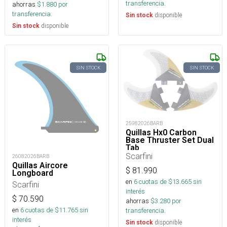
transferencia.
ahorras
$
1.880
por
transferencia.
disponible
Sin stock
disponible
Sin stock
SIN STOCK
SIN STOCK
25982026BARB
Quillas Hx0 Carbon
Base Thruster Set Dual
Tab
Scarfini
26082026BARB
Quillas Aircore
$
81.990
Longboard
en
6
cuotas de $
13.665
sin
Scarfini
interés
$
70.590
ahorras
$
3.280
por
en
6
cuotas de $
11.765
sin
transferencia.
interés
disponible
Sin stock