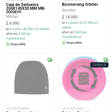
TEC040816NA-R
Boomerang Orbiter
Caja de Señuelos
204X145X30 MM MB-
Aerobie
2020DYI
Mebao
$
14.990
en
6
cuotas de $
2.498
sin
$
4.990
interés
en
6
cuotas de $
832
sin interés
ahorras
$
600
por
ahorras
$
200
por
transferencia.
transferencia.
Disponible
Disponible
3
ÚLTIMAS
OUT19782026BARB
LM13052602NAD