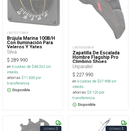
LM210711BA-R
Brújula Marina 100B/H
Con Iluminación Para
Veleros Y Yates
LM050609BA-R
Silva
Zapatilla De Escalada
Hombre Flagship Pro
$
289.990
Climbing Shoes
Unparallel
en
6
cuotas de $
48.332
sin
interés
$
227.990
ahorras
$
11.600
por
en
6
cuotas de $
37.998
sin
transferencia.
interés
Disponible
ahorras
$
9.120
por
transferencia.
Disponible
3
3
ÚLTIMAS
ÚLTIMAS