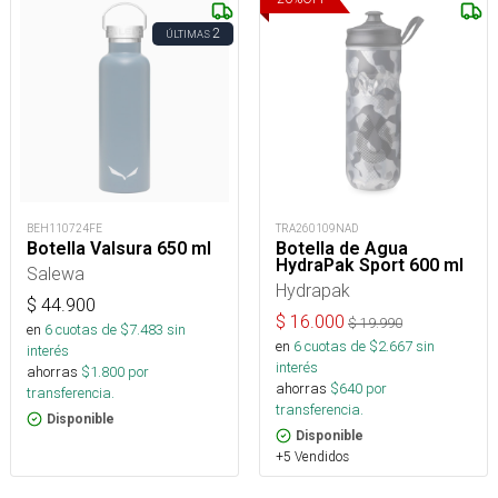
2
ÚLTIMAS
BEH110724FE
TRA260109NAD
Botella Valsura 650 ml
Botella de Agua
HydraPak Sport 600 ml
Salewa
Hydrapak
$
44.900
$
16.000
$
19.990
en
6
cuotas de $
7.483
sin
en
6
cuotas de $
2.667
sin
interés
interés
ahorras
$
1.800
por
ahorras
$
640
por
transferencia.
transferencia.
Disponible
Disponible
+5 Vendidos