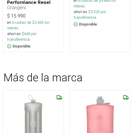
en
6
cuotas de $
9.665
sin
Performance Repel
interés
Plus Eco Refill 275 Ml
Grangers
ahorras
$
2.320
por
$
15.990
transferencia.
en
6
cuotas de $
2.665
sin
Disponible
interés
ahorras
$
640
por
transferencia.
Disponible
Más de la marca