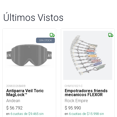
Últimos Vistos
SIN STOCK
20982026BARB
CHM101021-C
Antiparra Veil Toric
Empotradores friends
MagLock™
mecanicos FLEXOR
Andean
Rock Empire
$
56.792
$
95.990
en
6
cuotas de $
9.465
sin
en
6
cuotas de $
15.998
sin