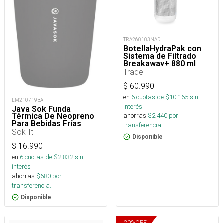
TRA260103NAD
BotellaHydraPak con
Sistema de Filtrado
Breakaway+ 880 ml
Trade
$
60.990
en
6
cuotas de $
10.165
sin
LM210719BA
interés
Java Sok Funda
ahorras
$
2.440
por
Térmica De Neopreno
Para Bebidas Frías
transferencia.
Sok-It
Disponible
$
16.990
en
6
cuotas de $
2.832
sin
interés
ahorras
$
680
por
transferencia.
Disponible
20
%
OFF