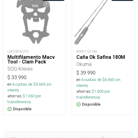
LMO180502FE
RAP011201BA
Multifilamento Macv
Caña Ok Safina 180M
Tool - Clam Pack
Okuma
SOG Knives
$
39.990
$
33.990
en
6
cuotas de $
6.665
sin
en
6
cuotas de $
5.665
sin
interés
interés
ahorras
$
1.600
por
ahorras
$
1.360
por
transferencia.
transferencia.
Disponible
Disponible