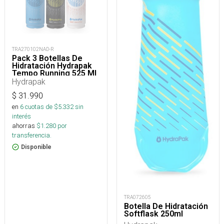
TRA270102NAD-R
Pack 3 Botellas De
Hidratación Hydrapak
Tempo Running 525 Ml
Hydrapak
$
31.990
en
6
cuotas de $
5.332
sin
interés
ahorras
$
1.280
por
transferencia.
Disponible
TRA072605
Botella De Hidratación
Softflask 250ml