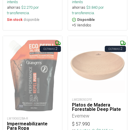
interés
interés
ahorras
$
2.270
por
ahorras
$
3.840
por
transferencia.
transferencia.
disponible
Sin stock
Disponible
+5 Vendidos
2
2
ÚLTIMAS
ÚLTIMAS
LMO280502FE
Platos de Madera
Forestable Deep Plate
Evernew
LM190602BA-R
Impermeabilizante
$
57.990
Para Ropa