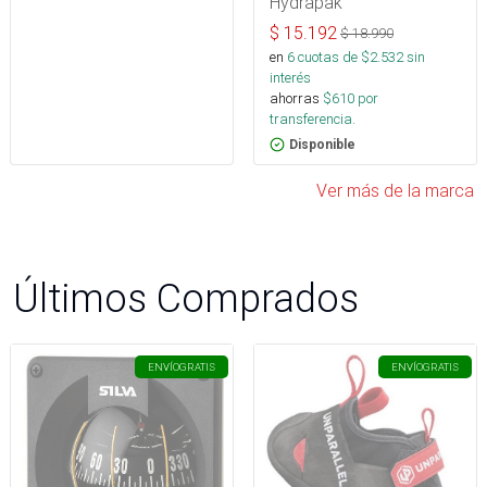
Hydrapak
$
15.192
$
18.990
en
6
cuotas de $
2.532
sin
interés
ahorras
$
610
por
transferencia.
Disponible
Ver más de la marca
Últimos Comprados
ENVÍO
GRATIS
ENVÍO
GRATIS