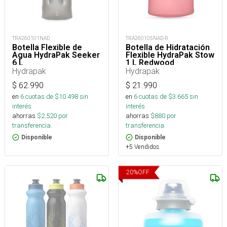
TRA260101NAD
TRA260105NAD-R
Botella Flexible de
Botella de Hidratación
Agua HydraPak Seeker
Flexible HydraPak Stow
6 L
1 L Redwood
Hydrapak
Hydrapak
$
62.990
$
21.990
en
6
cuotas de $
10.498
sin
en
6
cuotas de $
3.665
sin
interés
interés
ahorras
$
2.520
por
ahorras
$
880
por
transferencia.
transferencia.
Disponible
Disponible
+5 Vendidos
20
%
OFF