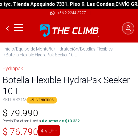
c. Tienda Apoquindo 7331. Piso 9. Las Condes
¡ENVÍO GRATIS
+56 2 2244 3777
|
Inicio
/
Equipo de Montaña
/
Hidratación
/
Botellas Flexibles
/
Botella Flexible HydraPak Seeker 10 L
Hydrapak
Botella Flexible HydraPak Seeker
10 L
SKU:
A821M
+5 VENDIDOS
$
79.990
Precio Tarjetas: Hasta
6
cuotas de $
13.332
$
76.790
4
% OFF