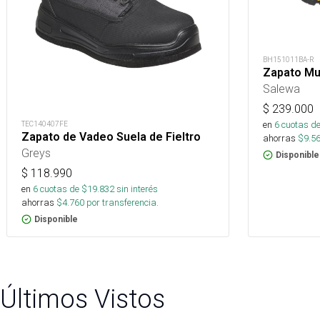
BH151011BA-R
Zapato Muj
Salewa
$
239.000
en
6
cuotas de
TEC140407FE
Zapato de Vadeo Suela de Fieltro
ahorras
$
9.5
Greys
Disponible
$
118.990
en
6
cuotas de $
19.832
sin interés
ahorras
$
4.760
por transferencia.
Disponible
Últimos Vistos