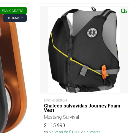
ENVÍO
GRATIS
2
ÚLTIMAS
LMO140503FE-R
Chaleco salvavidas Journey Foam
Vest
Mustang Survival
$
115.990
en
6
cuotas de $
19.332
sin interés