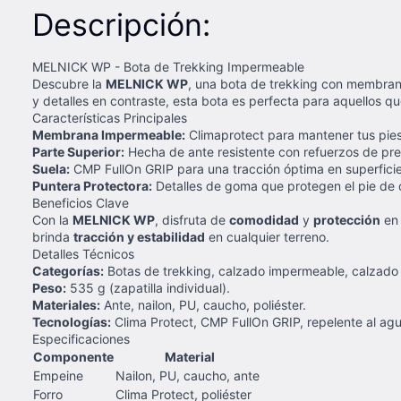
Descripción:
MELNICK WP - Bota de Trekking Impermeable
Descubre la
MELNICK WP
, una bota de trekking con membr
y detalles en contraste, esta bota es perfecta para aquellos 
Características Principales
Membrana Impermeable:
Climaprotect para mantener tus pies 
Parte Superior:
Hecha de ante resistente con refuerzos de pres
Suela:
CMP FullOn GRIP para una tracción óptima en superfici
Puntera Protectora:
Detalles de goma que protegen el pie de 
Beneficios Clave
Con la
MELNICK WP
, disfruta de
comodidad
y
protección
en 
brinda
tracción y estabilidad
en cualquier terreno.
Detalles Técnicos
Categorías:
Botas de trekking, calzado impermeable, calzado 
Peso:
535 g (zapatilla individual).
Materiales:
Ante, nailon, PU, caucho, poliéster.
Tecnologías:
Clima Protect, CMP FullOn GRIP, repelente al agu
Especificaciones
Componente
Material
Empeine
Nailon, PU, caucho, ante
Forro
Clima Protect, poliéster