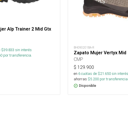
er Alp Trainer 2 Mid Gtx
BH090201BA-R
 $
39.833
sin interés
Zapato Mujer Vertyx Mid
60
por transferencia.
CMP
$
129.900
en
6
cuotas de $
21.650
sin interé
ahorras
$
5.200
por transferencia
Disponible