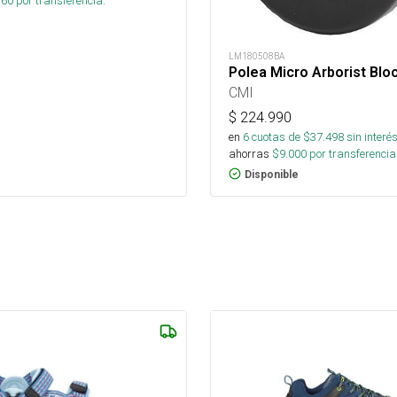
160
por transferencia.
LM180508BA
Polea Micro Arborist Blo
CMI
$
224.990
en
6
cuotas de $
37.498
sin interé
ahorras
$
9.000
por transferencia
Disponible