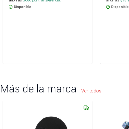
ahorras
$
680
por transferencia.
ahorras
$
13.
Disponible
Disponible
Más de la marca
Ver todos