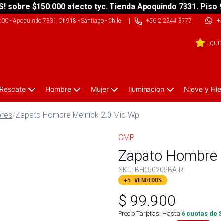
S! sobre $150.000 afecto tyc. Tienda Apoquindo 7331. Piso 
9:00
-
Apoquindo 7331 Of 918 - Santiago - Chile
|
+56 2 2244 3777
|
+
LIQUI
 Rescate
Hombre
Mujer
Iluminacion
Nieve y Hie
bres
/
Zapato Hombre Melnick 2.0 Mid Wp
CMP
Zapato Hombre 
SKU:
BH050205BA-R
+5 VENDIDOS
$
99.900
Precio Tarjetas: Hasta
6
cuotas de 