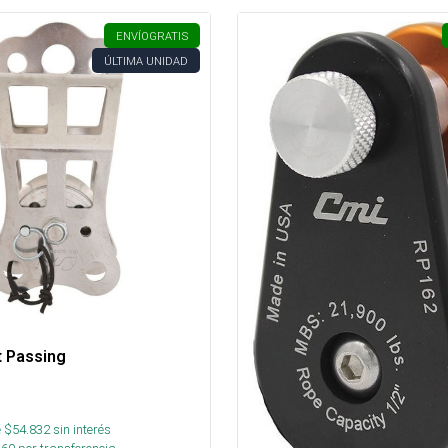
ENVÍO
GRATIS
ÚLTIMA UNIDAD
t Passing
 $
54.832
sin interés