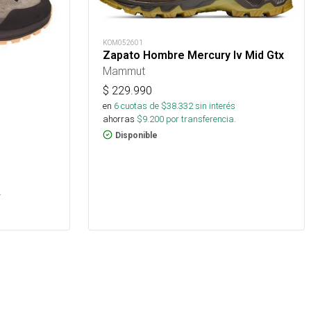
KOM052601
Zapato Hombre Mercury Iv Mid Gtx
Mammut
$
229.990
en
6
cuotas de $
38.332
sin interés
ahorras
$
9.200
por transferencia.
Disponible
s
.