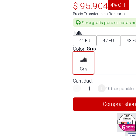
$
95.904
4
% OFF
Precio Transferencia Bancaria
Envío gratis para compras m
Talla
:
41 EU
42 EU
43 E
Color
:
Gris
Gris
Cantidad:
-
+
10+ disponibles
Comprar ahor