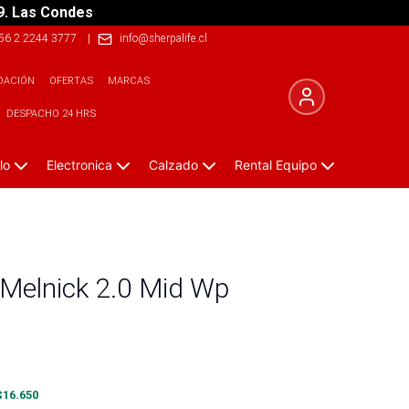
9. Las Condes
56 2 2244 3777
|
info@sherpalife.cl
DACIÓN
OFERTAS
MARCAS
DESPACHO 24 HRS
lo
Electronica
Calzado
Rental Equipo
Melnick 2.0 Mid Wp
$
16.650