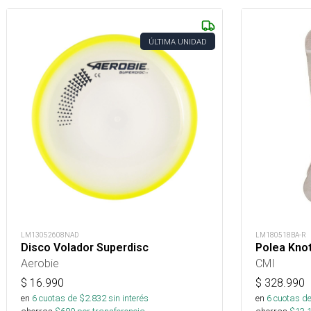
ÚLTIMA UNIDAD
LM13052608NAD
LM180518BA-R
Disco Volador Superdisc
Polea Kno
Aerobie
CMI
$
16.990
$
328.990
en
6
cuotas de $
2.832
sin interés
en
6
cuotas de