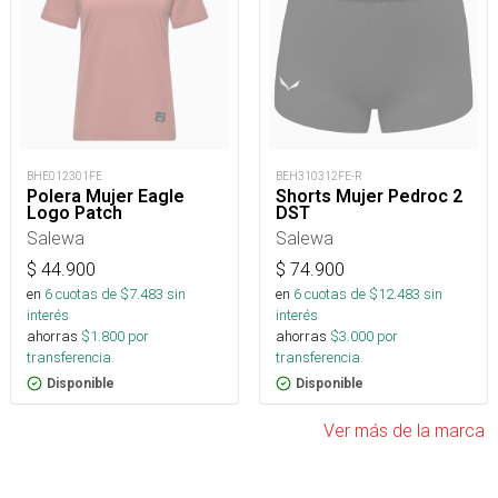
BHE012301FE
BEH310312FE-R
Polera Mujer Eagle
Shorts Mujer Pedroc 2
Logo Patch
DST
Salewa
Salewa
$
44.900
$
74.900
en
6
cuotas de $
7.483
sin
en
6
cuotas de $
12.483
sin
interés
interés
ahorras
$
1.800
por
ahorras
$
3.000
por
transferencia.
transferencia.
Disponible
Disponible
Ver más de la marca