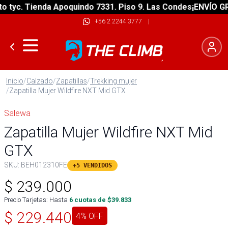
yc. Tienda Apoquindo 7331. Piso 9. Las Condes
¡ENVÍO GRATI
+56 2 2244 3777
|
Inicio
/
Calzado
/
Zapatillas
/
Trekking mujer
/
Zapatilla Mujer Wildfire NXT Mid GTX
Salewa
Zapatilla Mujer Wildfire NXT Mid
GTX
SKU:
BEH012310FE
+5 VENDIDOS
$
239.000
Precio Tarjetas: Hasta
6
cuotas de $
39.833
$
229.440
4
% OFF