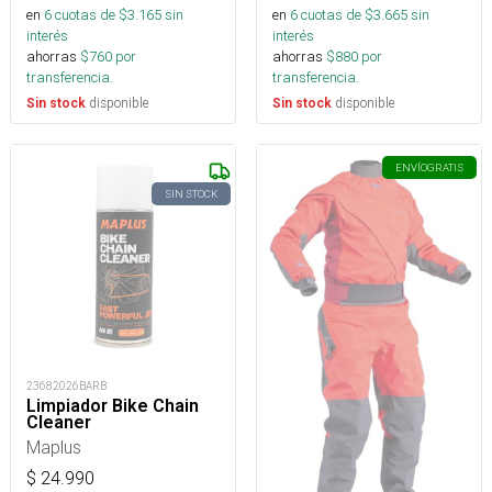
en
6
cuotas de $
3.165
sin
en
6
cuotas de $
3.665
sin
interés
interés
ahorras
$
760
por
ahorras
$
880
por
transferencia.
transferencia.
disponible
disponible
Sin stock
Sin stock
ENVÍO
GRATIS
SIN STOCK
23682026BARB
Limpiador Bike Chain
Cleaner
Maplus
$
24.990