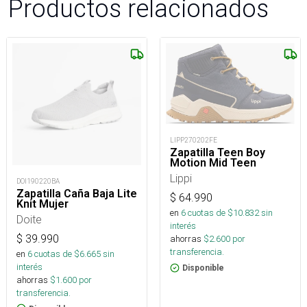
Productos relacionados
LIPP270202FE
Zapatilla Teen Boy
Motion Mid Teen
Lippi
DOI190220BA
Zapatilla Caña Baja Lite
$
64.990
Knit Mujer
en
6
cuotas de $
10.832
sin
Doite
interés
$
39.990
ahorras
$
2.600
por
transferencia.
en
6
cuotas de $
6.665
sin
interés
Disponible
ahorras
$
1.600
por
transferencia.