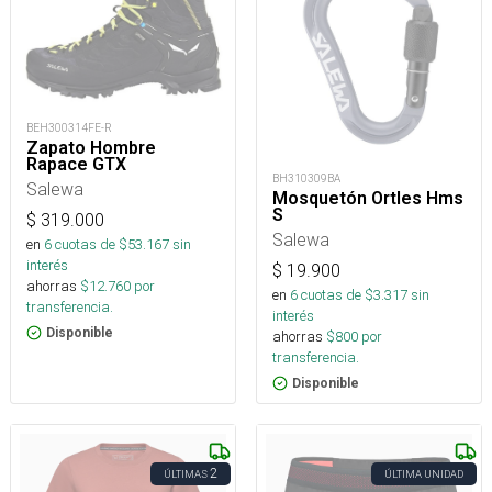
BEH300314FE-R
Zapato Hombre
Rapace GTX
BH310309BA
Salewa
Mosquetón Ortles Hms
S
$
319.000
Salewa
en
6
cuotas de $
53.167
sin
interés
$
19.900
ahorras
$
12.760
por
en
6
cuotas de $
3.317
sin
transferencia.
interés
Disponible
ahorras
$
800
por
transferencia.
Disponible
2
ÚLTIMAS
ÚLTIMA UNIDAD