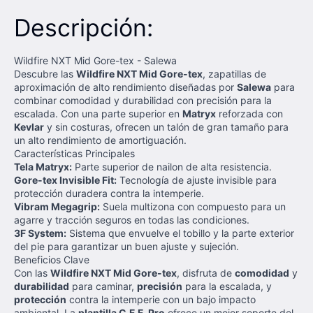
Descripción:
Wildfire NXT Mid Gore-tex - Salewa
Descubre las
Wildfire NXT Mid Gore-tex
, zapatillas de
aproximación de alto rendimiento diseñadas por
Salewa
para
combinar comodidad y durabilidad con precisión para la
escalada. Con una parte superior en
Matryx
reforzada con
Kevlar
y sin costuras, ofrecen un talón de gran tamaño para
un alto rendimiento de amortiguación.
Características Principales
Tela Matryx:
Parte superior de nailon de alta resistencia.
Gore-tex Invisible Fit:
Tecnología de ajuste invisible para
protección duradera contra la intemperie.
Vibram Megagrip:
Suela multizona con compuesto para un
agarre y tracción seguros en todas las condiciones.
3F System:
Sistema que envuelve el tobillo y la parte exterior
del pie para garantizar un buen ajuste y sujeción.
Beneficios Clave
Con las
Wildfire NXT Mid Gore-tex
, disfruta de
comodidad
y
durabilidad
para caminar,
precisión
para la escalada, y
protección
contra la intemperie con un bajo impacto
ambiental. La
plantilla C.F.F. Pro
ofrece un mejor soporte del