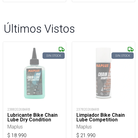
Últimos Vistos
SIN STOCK
SIN STOCK
23882026BARB
23782026BARB
Lubricante Bike Chain
Limpiador Bike Chain
Lube Dry Condition
Lube Competition
Maplus
Maplus
$
18.990
$
21.990