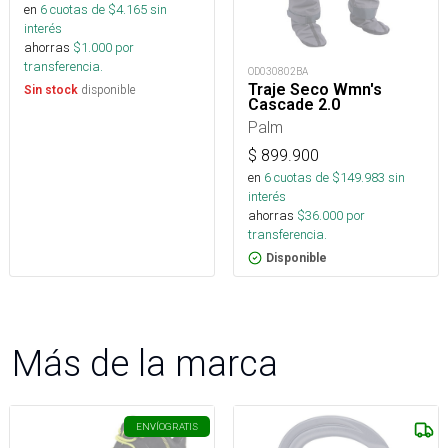
en
6
cuotas de $
4.165
sin
interés
ahorras
$
1.000
por
transferencia.
OD030802BA
Traje Seco Wmn's
disponible
Sin stock
Cascade 2.0
Palm
$
899.900
en
6
cuotas de $
149.983
sin
interés
ahorras
$
36.000
por
transferencia.
Disponible
Más de la marca
ENVÍO
GRATIS