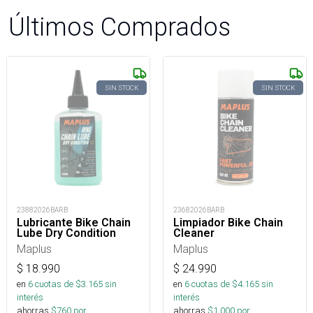
Últimos Comprados
SIN STOCK
SIN STOCK
23882026BARB
23682026BARB
Lubricante Bike Chain
Limpiador Bike Chain
Lube Dry Condition
Cleaner
Maplus
Maplus
$
18.990
$
24.990
en
6
cuotas de $
3.165
sin
en
6
cuotas de $
4.165
sin
interés
interés
ahorras
$
760
por
ahorras
$
1.000
por