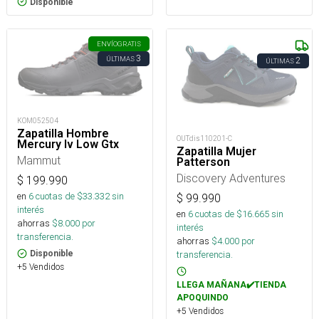
Disponible
ENVÍO
GRATIS
3
ÚLTIMAS
2
ÚLTIMAS
KOM052504
Zapatilla Hombre
OUTdis110201-C
Mercury Iv Low Gtx
Zapatilla Mujer
Mammut
Patterson
Discovery Adventures
$
199.990
en
6
cuotas de $
33.332
sin
$
99.990
interés
en
6
cuotas de $
16.665
sin
ahorras
$
8.000
por
interés
transferencia.
ahorras
$
4.000
por
Disponible
transferencia.
+5 Vendidos
LLEGA MAÑANA✔️TIENDA
APOQUINDO
+5 Vendidos