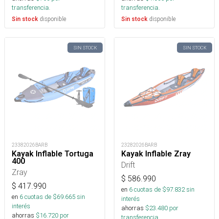
transferencia.
transferencia.
disponible
disponible
Sin stock
Sin stock
SIN STOCK
SIN STOCK
23382026BARB
23282026BARB
Kayak Inflable Tortuga
Kayak Inflable Zray
400
Drift
Zray
$
586.990
$
417.990
en
6
cuotas de $
97.832
sin
en
6
cuotas de $
69.665
sin
interés
interés
ahorras
$
23.480
por
ahorras
$
16.720
por
transferencia.