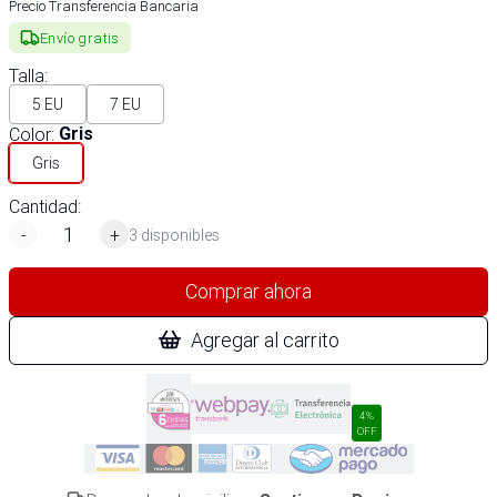
Precio Transferencia Bancaria
Envío gratis
Talla
:
5 EU
7 EU
Color
:
Gris
Gris
Cantidad:
-
+
3 disponibles
Comprar ahora
Agregar al carrito
4%
OFF