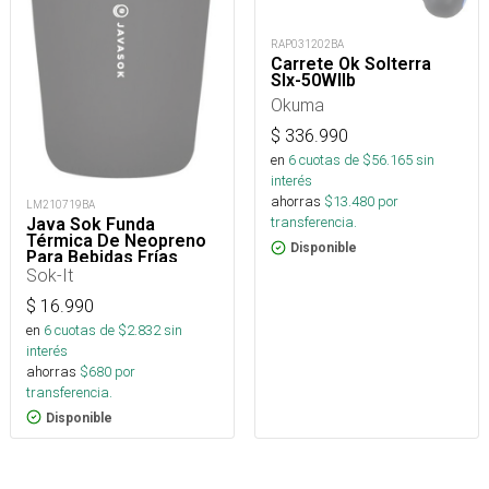
RAP031202BA
Carrete Ok Solterra
Slx-50WIIb
Okuma
$
336.990
en
6
cuotas de $
56.165
sin
interés
ahorras
$
13.480
por
LM210719BA
transferencia.
Java Sok Funda
Térmica De Neopreno
Disponible
Para Bebidas Frías
Sok-It
$
16.990
en
6
cuotas de $
2.832
sin
interés
ahorras
$
680
por
transferencia.
Disponible