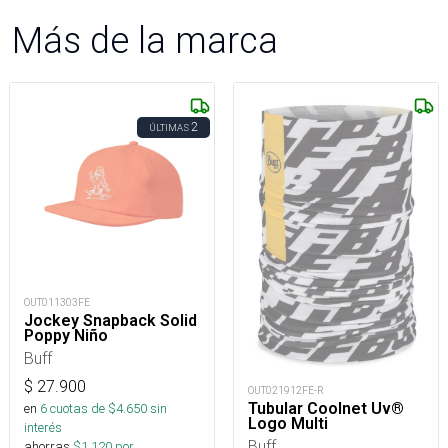
Más de la marca
2
ÚLTIMAS
OUT011303FE
Jockey Snapback Solid
Poppy Niño
Buff
$
27.900
OUT021912FE-R
Tubular Coolnet Uv®
en
6
cuotas de $
4.650
sin
Logo Multi
interés
Buff
ahorras
$
1.120
por