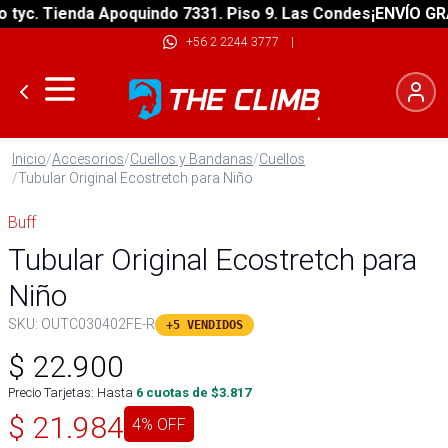
c. Tienda Apoquindo 7331. Piso 9. Las Condes
¡ENVÍO GRATIS
+56 2 2244 3777
|
Inicio
/
Accesorios
/
Cuellos y Bandanas
/
Cuellos
/
Tubular Original Ecostretch para Niño
Buff
Tubular Original Ecostretch para
Niño
SKU:
OUTC030402FE-R
+5 VENDIDOS
$
22.900
Precio Tarjetas: Hasta
6
cuotas de $
3.817
$
21.984
4
% OFF