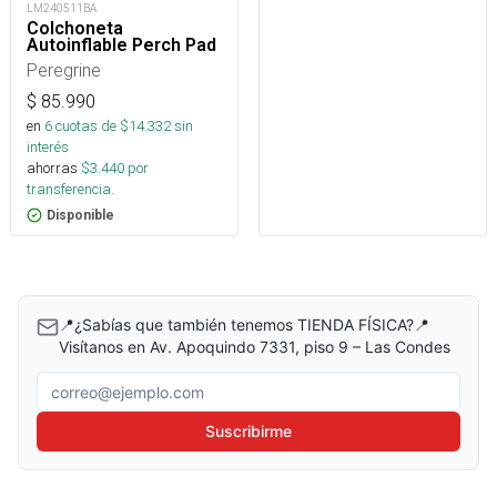
LM240511BA
Colchoneta
Autoinflable Perch Pad
Peregrine
$
85.990
en
6
cuotas de $
14.332
sin
interés
ahorras
$
3.440
por
transferencia.
Disponible
📍¿Sabías que también tenemos TIENDA FÍSICA?📍
Visítanos en Av. Apoquindo 7331, piso 9 – Las Condes
Correo electrónico
Suscribirme