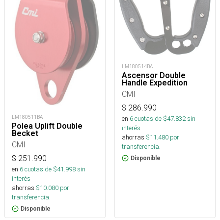
LM180514BA
Ascensor Double
Handle Expedition
CMI
$
286.990
LM180511BA
en
6
cuotas de $
47.832
sin
Polea Uplift Double
interés
Becket
ahorras
$
11.480
por
CMI
transferencia.
$
251.990
Disponible
en
6
cuotas de $
41.998
sin
interés
ahorras
$
10.080
por
transferencia.
Disponible