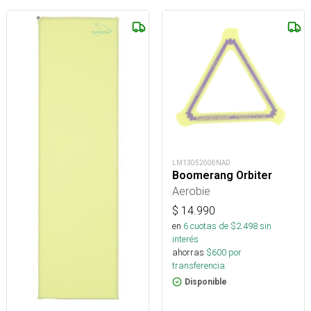
LM13052606NAD
Boomerang Orbiter
Aerobie
$
14.990
en
6
cuotas de $
2.498
sin
interés
ahorras
$
600
por
transferencia.
Disponible