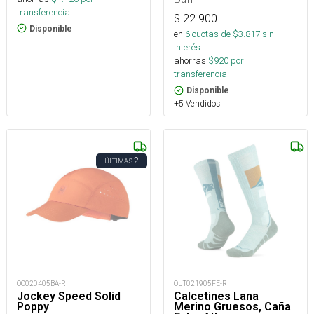
transferencia.
$
22.900
Disponible
en
6
cuotas de $
3.817
sin
interés
ahorras
$
920
por
transferencia.
Disponible
+5 Vendidos
2
ÚLTIMAS
OC020405BA-R
OUT021905FE-R
Jockey Speed Solid
Calcetines Lana
Poppy
Merino Gruesos, Caña