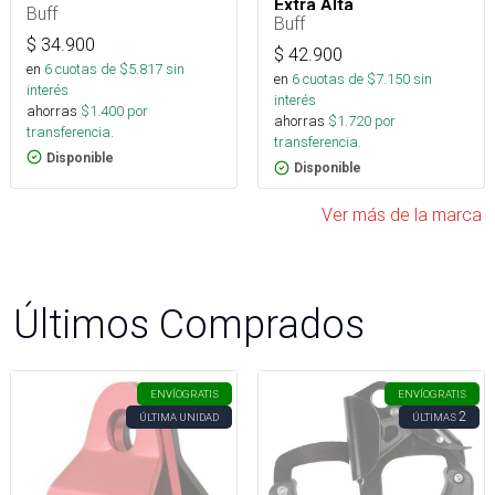
Extra Alta
Buff
Buff
$
34.900
$
42.900
en
6
cuotas de $
5.817
sin
en
6
cuotas de $
7.150
sin
interés
interés
ahorras
$
1.400
por
ahorras
$
1.720
por
transferencia.
transferencia.
Disponible
Disponible
Ver más de la marca
Últimos Comprados
ENVÍO
GRATIS
ENVÍO
GRATIS
2
ÚLTIMA UNIDAD
ÚLTIMAS