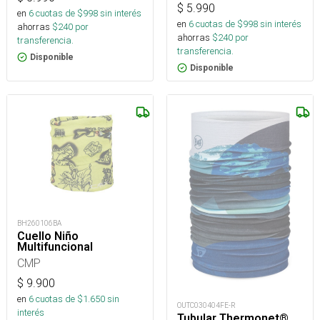
$
5.990
en
6
cuotas de $
998
sin interés
en
6
cuotas de $
998
sin interés
ahorras
$
240
por
ahorras
$
240
por
transferencia.
transferencia.
Disponible
Disponible
BH260106BA
Cuello Niño
Multifuncional
CMP
$
9.900
en
6
cuotas de $
1.650
sin
OUTC030404FE-R
interés
Tubular Thermonet®