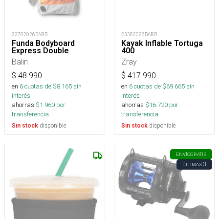
22782026BARB
23382026BARB
Funda Bodyboard
Kayak Inflable Tortuga
Express Double
400
Balin
Zray
$
48.990
$
417.990
en
6
cuotas de $
8.165
sin
en
6
cuotas de $
69.665
sin
interés
interés
ahorras
$
1.960
por
ahorras
$
16.720
por
transferencia.
transferencia.
disponible
disponible
Sin stock
Sin stock
ENVÍO
GRATIS
3
ÚLTIMAS