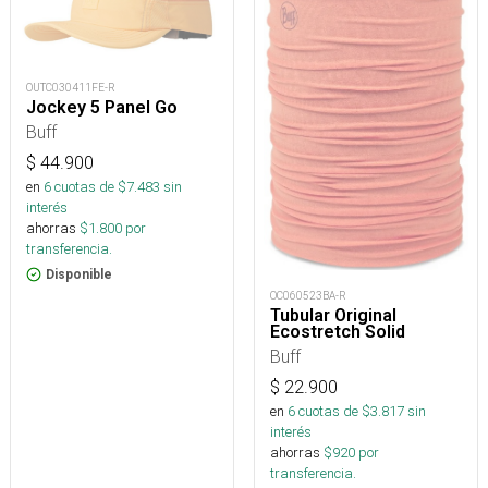
OUTC030411FE-R
Jockey 5 Panel Go
Buff
$
44.900
en
6
cuotas de $
7.483
sin
interés
ahorras
$
1.800
por
transferencia.
Disponible
OC060523BA-R
Tubular Original
Ecostretch Solid
Buff
$
22.900
en
6
cuotas de $
3.817
sin
interés
ahorras
$
920
por
transferencia.