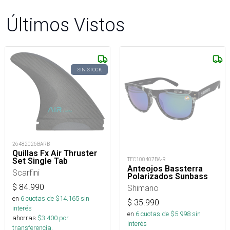
Últimos Vistos
SIN STOCK
26482026BARB
Quillas Fx Air Thruster
Set Single Tab
TEC100407BA-R
Anteojos Bassterra
Scarfini
Polarizados Sunbass
$
84.990
Shimano
en
6
cuotas de $
14.165
sin
$
35.990
interés
en
6
cuotas de $
5.998
sin
ahorras
$
3.400
por
interés
transferencia.