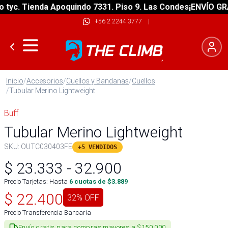
c. Tienda Apoquindo 7331. Piso 9. Las Condes
¡ENVÍO GRATIS
+56 2 2244 3777
|
Inicio
/
Accesorios
/
Cuellos y Bandanas
/
Cuellos
/
Tubular Merino Lightweight
Buff
Tubular Merino Lightweight
SKU:
OUTC030403FE
+5 VENDIDOS
$
23.333
-
32.900
Precio Tarjetas: Hasta
6
cuotas de $
3.889
$
22.400
32
% OFF
Precio Transferencia Bancaria
Envío gratis para compras mayores a $150.000