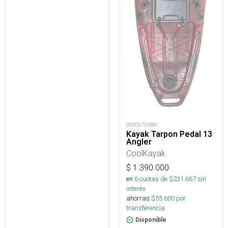
OD300709BA
Kayak Tarpon Pedal 13
Angler
CoolKayak
$
1.390.000
en
6
cuotas de $
231.667
sin
interés
ahorras
$
55.600
por
transferencia.
Disponible