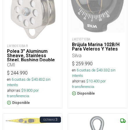
LM210710BA
Brújula Marina 102B/H
LM180510BA-R
Para Veleros Y Yates
Polea 3" Aluminum
Silva
Sheave, Stainless
Steel, Bushing Double
$
259.990
CMI
en
6
cuotas de $
43.332
sin
$
244.990
interés
en
6
cuotas de $
40.832
sin
ahorras
$
10.400
por
interés
transferencia.
ahorras
$
9.800
por
Disponible
transferencia.
Disponible
3
ÚLTIMAS