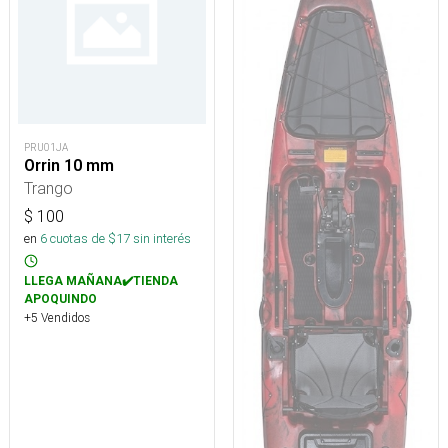
PRU01JA
Orrin 10 mm
Trango
$
100
en
6
cuotas de $
17
sin interés
LLEGA MAÑANA✔️TIENDA
APOQUINDO
+5 Vendidos