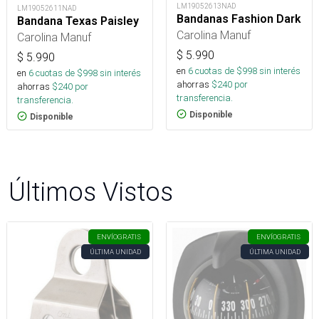
LM19052613NAD
LM19052611NAD
Bandanas Fashion Dark
Bandana Texas Paisley
Carolina Manuf
Carolina Manuf
$
5.990
$
5.990
en
6
cuotas de $
998
sin interés
en
6
cuotas de $
998
sin interés
ahorras
$
240
por
ahorras
$
240
por
transferencia.
transferencia.
Disponible
Disponible
Últimos Vistos
ENVÍO
GRATIS
ENVÍO
GRATIS
ÚLTIMA UNIDAD
ÚLTIMA UNIDAD