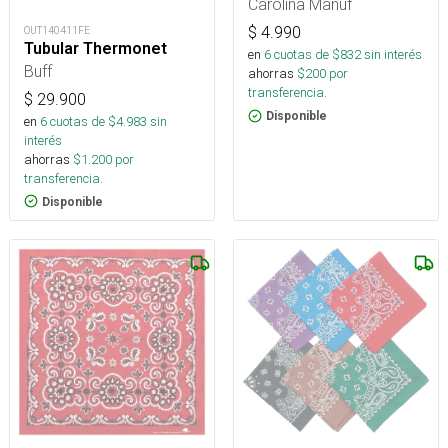
Carolina Manuf
$
4.990
OUT140411FE
Tubular Thermonet
en
6
cuotas de $
832
sin interés
Buff
ahorras
$
200
por
transferencia.
$
29.900
Disponible
en
6
cuotas de $
4.983
sin
interés
ahorras
$
1.200
por
transferencia.
Disponible