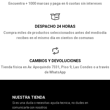
Encuentra + 1000 marcas y paga en 6 cuotas sin intereses
DESPACHO 24 HORAS
Compra miles de productos seleccionados antes del mediodía
recibes en el mismo día en cientos de comunas
CAMBIOS Y DEVOLUCIONES
Tienda física en Av. Apoquindo 7331, Piso 9, Las Condes o a través
de WhatsApp
NUESTRA TIENDA
Si es una duda o necesitas ayuda tecnica, no dudes en
comunicarte con nosotros