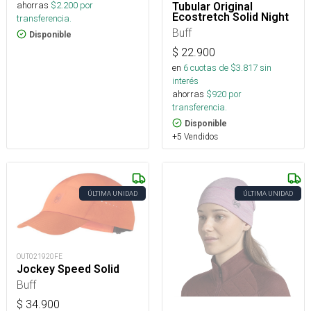
ahorras
$
2.200
por
Tubular Original
Ecostretch Solid Night
transferencia.
Buff
Disponible
$
22.900
en
6
cuotas de $
3.817
sin
interés
ahorras
$
920
por
transferencia.
Disponible
+5 Vendidos
ÚLTIMA UNIDAD
ÚLTIMA UNIDAD
OUT021920FE
Jockey Speed Solid
Buff
$
34.900