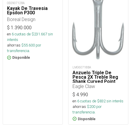
OD290712BA
Kayak De Travesia
Epsilon P300
Boreal Design
$
1.390.000
en
6
cuotas de $
231.667
sin
interés
ahorras
$
55.600
por
transferencia.
Disponible
LM060718BA
Anzuelo Triple De
Pesca 2X Treble Reg
Shank Curved Point
Para Señuelos
Eagle Claw
$
4.990
en
6
cuotas de $
832
sin interés
ahorras
$
200
por
transferencia.
Disponible