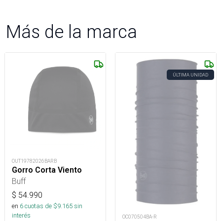
Más de la marca
ÚLTIMA UNIDAD
OUT19782026BARB
Gorro Corta Viento
Buff
$
54.990
en
6
cuotas de $
9.165
sin
interés
OC070504BA-R