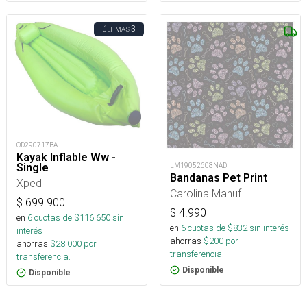
3
ÚLTIMAS
OD290717BA
Kayak Inflable Ww -
Single
LM19052608NAD
Bandanas Pet Print
Xped
Carolina Manuf
$
699.900
$
4.990
en
6
cuotas de $
116.650
sin
en
6
cuotas de $
832
sin interés
interés
ahorras
$
200
por
ahorras
$
28.000
por
transferencia.
transferencia.
Disponible
Disponible