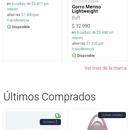
OUT15782026BARB
en
6
cuotas de $
5.817
sin
Gorro Merino
interés
Lightweight
ahorras
$
1.400
por
Buff
transferencia.
$
32.990
Disponible
en
6
cuotas de $
5.498
sin
interés
ahorras
$
1.320
por
transferencia.
Disponible
Ver más de la marca
Últimos Comprados
ÚLTIMA UNIDAD
2
ÚLTIMAS