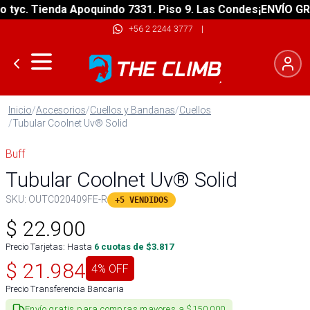
c. Tienda Apoquindo 7331. Piso 9. Las Condes
¡ENVÍO GRATIS
+56 2 2244 3777
|
Inicio
/
Accesorios
/
Cuellos y Bandanas
/
Cuellos
/
Tubular Coolnet Uv® Solid
Buff
Tubular Coolnet Uv® Solid
SKU:
OUTC020409FE-R
+5 VENDIDOS
$
22.900
Precio Tarjetas: Hasta
6
cuotas de $
3.817
$
21.984
4
% OFF
Precio Transferencia Bancaria
Envío gratis para compras mayores a $150.000