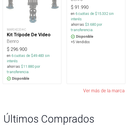
$
91.990
en
6
cuotas de $
15.332
sin
interés
ahorras
$
3.680
por
transferencia.
MAR042204-C
Kit Trípode De Video
Disponible
Benro
+5 Vendidos
$
296.900
en
6
cuotas de $
49.483
sin
interés
ahorras
$
11.880
por
transferencia.
Disponible
Ver más de la marca
Últimos Comprados