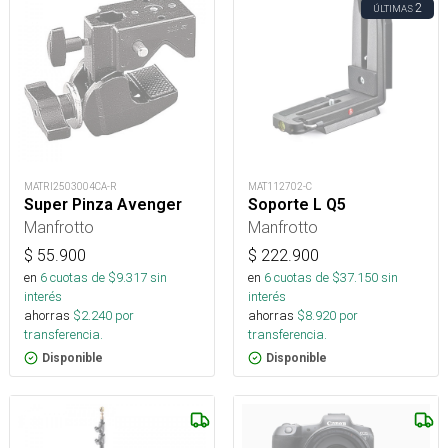
2
ÚLTIMAS
MATRI2503004CA-R
MAT112702-C
Super Pinza Avenger
Soporte L Q5
Manfrotto
Manfrotto
$
55.900
$
222.900
en
6
cuotas de $
9.317
sin
en
6
cuotas de $
37.150
sin
interés
interés
ahorras
$
2.240
por
ahorras
$
8.920
por
transferencia.
transferencia.
Disponible
Disponible