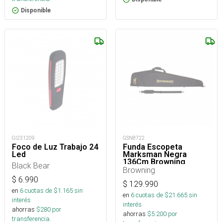
Disponible
GI231209
GSN8722
Foco de Luz Trabajo 24
Funda Escopeta
Led
Marksman Negra
136Cm Browning
Black Bear
Browning
$
6.990
$
129.990
en
6
cuotas de $
1.165
sin
en
6
cuotas de $
21.665
sin
interés
interés
ahorras
$
280
por
ahorras
$
5.200
por
transferencia.