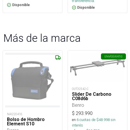
transferencia.
Disponible
Disponible
Más de la marca
ENVÍO
GRATIS
OUT32542-C
Slider De Carbono
C08d6b
Benro
$
293.990
NAI220416
Bolso de Hombro
en
6
cuotas de $
48.998
sin
Element S10
interés