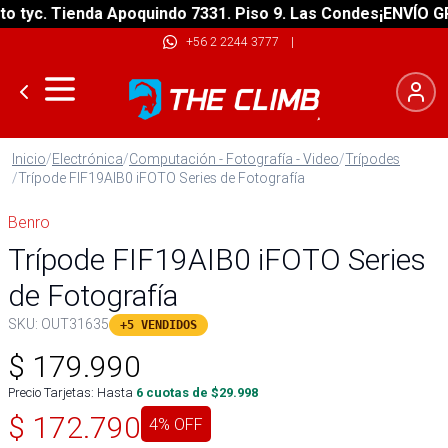
tyc. Tienda Apoquindo 7331. Piso 9. Las Condes
¡ENVÍO GRAT
+56 2 2244 3777
|
Inicio
/
Electrónica
/
Computación - Fotografía - Video
/
Trípodes
/
Trípode FIF19AIB0 iFOTO Series de Fotografía
Benro
Trípode FIF19AIB0 iFOTO Series
de Fotografía
SKU:
OUT31635
+5 VENDIDOS
$
179.990
Precio Tarjetas: Hasta
6
cuotas de $
29.998
$
172.790
4
% OFF