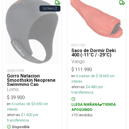
2
ÚLTIMAS
OUT11752
Saco de Dormir Deki
400 (-11°C / -29°C)
Vango
$
111.990
OD280709BA
Gorro Natacion
en
6
cuotas de $
18.665
sin
Smoothskin Neoprene
interés
Swimming Cap
ahorras
$
4.480
por
Lomo
transferencia.
$
39.900
en
6
cuotas de $
6.650
sin
LLEGA MAÑANA✔️TIENDA
interés
APOQUINDO
ahorras
$
1.600
por
+70 Vendidos
transferencia.
Disponible