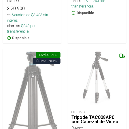
Benro
ahorras
$
11.760
por
transferencia.
$
20.900
Disponible
en
6
cuotas de $
3.483
sin
interés
ahorras
$
840
por
transferencia.
Disponible
ENVÍO
GRATIS
ÚLTIMA UNIDAD
OUT31634
Trípode TAC008AP0
con Cabezal de Vídeo
Benro