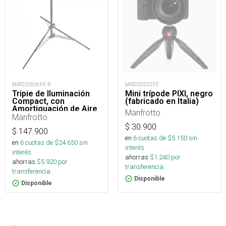
MAT020606FE-R
MAT020532FE
Tripie de Iluminación
Mini trípode PIXI, negro
Compact, con
(fabricado en Italia)
Amortiguación de Aire
Manfrotto
Manfrotto
$
30.900
$
147.900
en
6
cuotas de $
5.150
sin
en
6
cuotas de $
24.650
sin
interés
interés
ahorras
$
1.240
por
ahorras
$
5.920
por
transferencia.
transferencia.
Disponible
Disponible