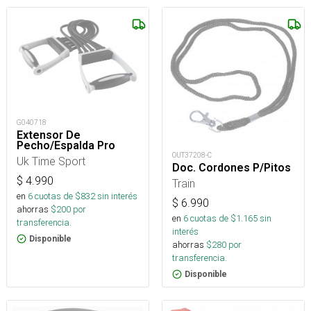
G040718
Extensor De
Pecho/Espalda Pro
OUT37208-C
Uk Time Sport
Doc. Cordones P/Pitos
$
4.990
Train
en
6
cuotas de $
832
sin interés
$
6.990
ahorras
$
200
por
en
6
cuotas de $
1.165
sin
transferencia.
interés
Disponible
ahorras
$
280
por
transferencia.
Disponible