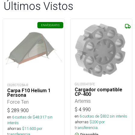
Últimos Vistos
ENVÍO
GRATIS
GILI200415FE
OD280702BA-R
Cargador compatible
Carpa F10 Helium 1
CP-400
Persona
Artemis
Force Ten
$
4.990
$
289.900
en
6
cuotas de $
832
sin interés
en
6
cuotas de $
48.317
sin
ahorras
$
200
por
interés
transferencia.
ahorras
$
11.600
por
transferencia.
Disponible