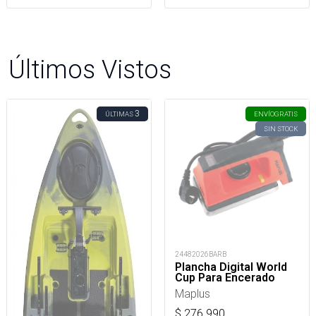
Últimos Vistos
3
ÚLTIMAS
ENVÍO
GRATIS
SIN STOCK
24482026BARB
Plancha Digital World
Cup Para Encerado
Maplus
$
276.990