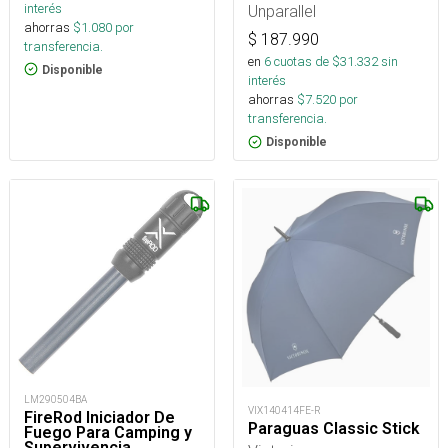
interés
Unparallel
ahorras
$
1.080
por
$
187.990
transferencia.
en
6
cuotas de $
31.332
sin
Disponible
interés
ahorras
$
7.520
por
transferencia.
Disponible
LM290504BA
VIX140414FE-R
FireRod Iniciador De
Paraguas Classic Stick
Fuego Para Camping y
Supervivencia