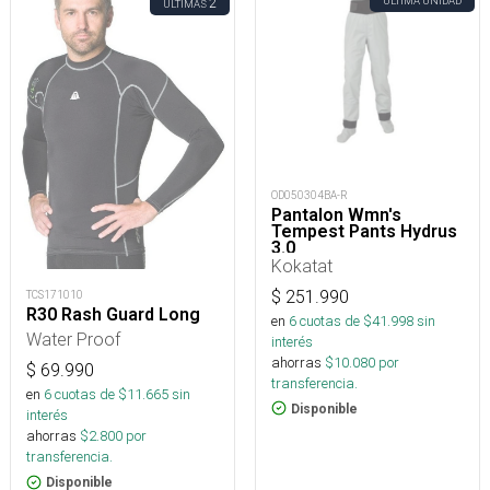
ÚLTIMA UNIDAD
2
ÚLTIMAS
OD050304BA-R
Pantalon Wmn's
Tempest Pants Hydrus
3.0
Kokatat
$
251.990
TCS171010
R30 Rash Guard Long
en
6
cuotas de $
41.998
sin
Water Proof
interés
ahorras
$
10.080
por
$
69.990
transferencia.
en
6
cuotas de $
11.665
sin
Disponible
interés
ahorras
$
2.800
por
transferencia.
Disponible