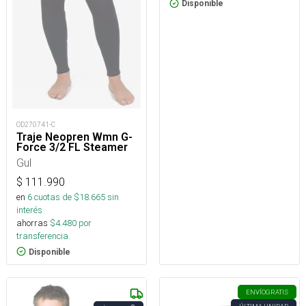
Disponible
OD270741-C
Traje Neopren Wmn G-
Force 3/2 FL Steamer
Gul
$
111.990
en
6
cuotas de $
18.665
sin
interés
ahorras
$
4.480
por
transferencia.
Disponible
ENVÍO
GRATIS