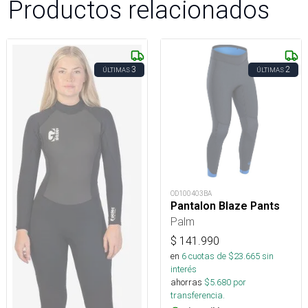
Productos relacionados
3
2
ÚLTIMAS
ÚLTIMAS
OD100403BA
Pantalon Blaze Pants
Palm
$
141.990
en
6
cuotas de $
23.665
sin
interés
ahorras
$
5.680
por
transferencia.