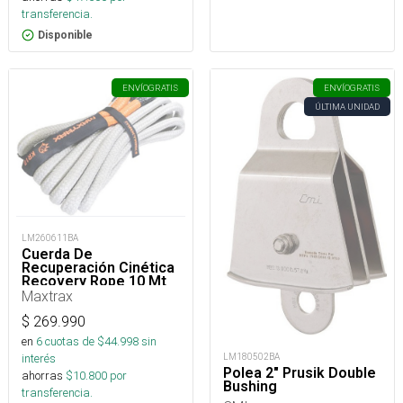
transferencia.
Disponible
ENVÍO
GRATIS
ENVÍO
GRATIS
ÚLTIMA UNIDAD
LM260611BA
Cuerda De
Recuperación Cinética
Recovery Rope 10 Mt
Maxtrax
$
269.990
en
6
cuotas de $
44.998
sin
interés
LM180502BA
Polea 2" Prusik Double
ahorras
$
10.800
por
Bushing
transferencia.