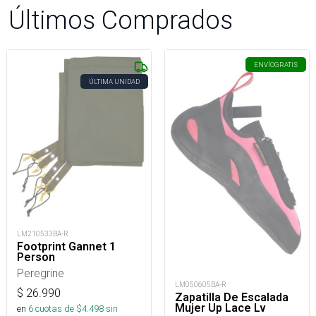
Últimos Comprados
ENVÍO
GRATIS
ÚLTIMA UNIDAD
LM210533BA-R
Footprint Gannet 1
Person
Peregrine
LM050605BA-R
$
26.990
Zapatilla De Escalada
Mujer Up Lace Lv
en
6
cuotas de $
4.498
sin