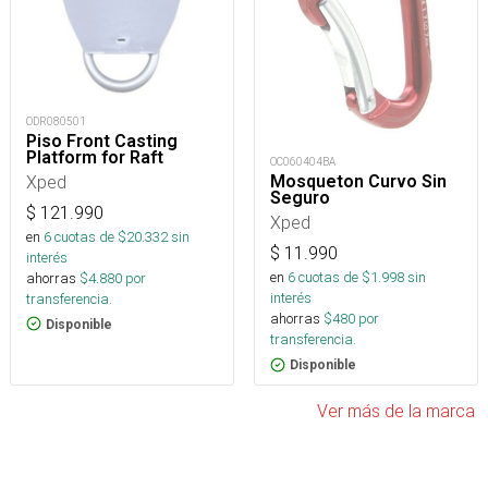
ODR080501
Piso Front Casting
Platform for Raft
OC060404BA
Xped
Mosqueton Curvo Sin
Seguro
$
121.990
Xped
en
6
cuotas de $
20.332
sin
$
11.990
interés
en
6
cuotas de $
1.998
sin
ahorras
$
4.880
por
interés
transferencia.
ahorras
$
480
por
Disponible
transferencia.
Disponible
Ver más de la marca