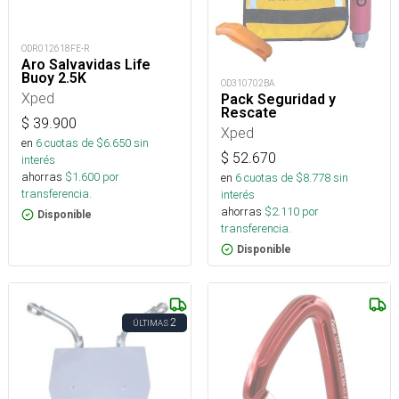
ODR012618FE-R
Aro Salvavidas Life
Buoy 2.5K
OD310702BA
Xped
Pack Seguridad y
Rescate
$
39.900
Xped
en
6
cuotas de $
6.650
sin
$
52.670
interés
ahorras
$
1.600
por
en
6
cuotas de $
8.778
sin
transferencia.
interés
ahorras
$
2.110
por
Disponible
transferencia.
Disponible
2
ÚLTIMAS