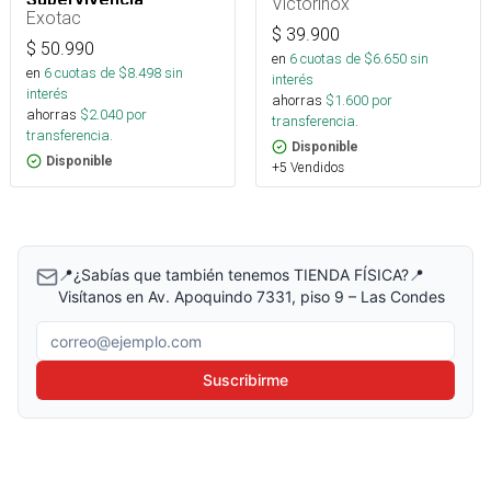
Victorinox
Exotac
$
39.900
$
50.990
en
6
cuotas de $
6.650
sin
en
6
cuotas de $
8.498
sin
interés
interés
ahorras
$
1.600
por
ahorras
$
2.040
por
transferencia.
transferencia.
Disponible
Disponible
+5 Vendidos
📍¿Sabías que también tenemos TIENDA FÍSICA?📍
Visítanos en Av. Apoquindo 7331, piso 9 – Las Condes
Correo electrónico
Suscribirme