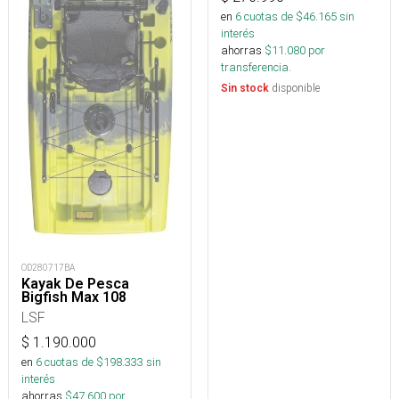
en
6
cuotas de $
46.165
sin
interés
ahorras
$
11.080
por
transferencia.
disponible
Sin stock
OD280717BA
Kayak De Pesca
Bigfish Max 108
LSF
$
1.190.000
en
6
cuotas de $
198.333
sin
interés
ahorras
$
47.600
por