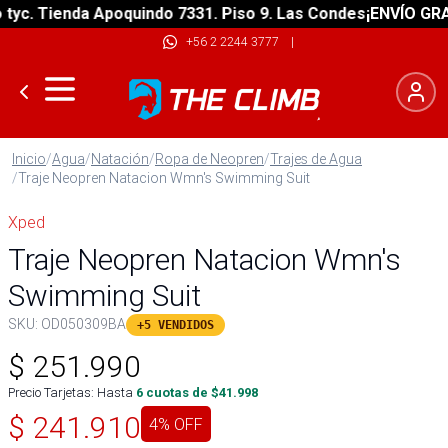
 Tienda Apoquindo 7331. Piso 9. Las Condes
¡ENVÍO GRATIS! 
+56 2 2244 3777
|
Inicio
/
Agua
/
Natación
/
Ropa de Neopren
/
Trajes de Agua
/
Traje Neopren Natacion Wmn's Swimming Suit
Xped
Traje Neopren Natacion Wmn's
Swimming Suit
SKU:
OD050309BA
+5 VENDIDOS
$
251.990
Precio Tarjetas: Hasta
6
cuotas de $
41.998
$
241.910
4
% OFF