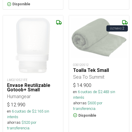
Disponible
2
ÚLTIMAS
COS120512
Toalla Tek Small
Sea To Summit
LMO210521FE
$
14.900
Envase Reutilizable
Gotoob+ Small
en
6
cuotas de $
2.483
sin
Humangear
interés
ahorras
$
600
por
$
12.990
transferencia.
en
6
cuotas de $
2.165
sin
Disponible
interés
ahorras
$
520
por
transferencia.