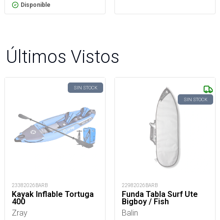
Disponible
Últimos Vistos
SIN STOCK
SIN STOCK
23382026BARB
22982026BARB
Kayak Inflable Tortuga
Funda Tabla Surf Ute
400
Bigboy / Fish
Zray
Balin