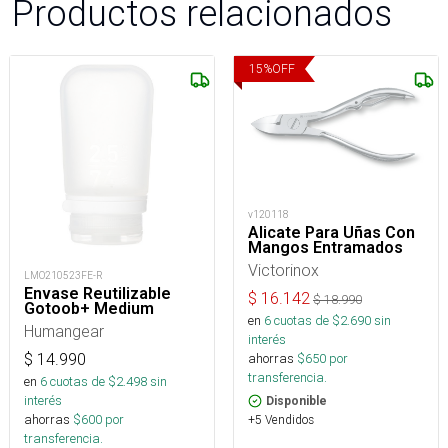
Productos relacionados
15
%
OFF
v120118
Alicate Para Uñas Con
Mangos Entramados
Victorinox
LMO210523FE-R
Envase Reutilizable
$
16.142
$
18.990
Gotoob+ Medium
en
6
cuotas de $
2.690
sin
Humangear
interés
$
14.990
ahorras
$
650
por
transferencia.
en
6
cuotas de $
2.498
sin
interés
Disponible
ahorras
$
600
por
+5 Vendidos
transferencia.