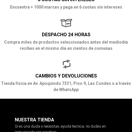
Encuentra + 1000 marcas y paga en 6 cuotas sin intereses
DESPACHO 24 HORAS
Compra miles de productos seleccionados antes del mediodía
recibes en el mismo día en cientos de comunas
CAMBIOS Y DEVOLUCIONES
Tienda física en Av. Apoquindo 7331, Piso 9, Las Condes o a través
de WhatsApp
NUESTRA TIENDA
Si es una duda o necesitas ayuda tecnica, no dudes en
comunicarte con nosotros