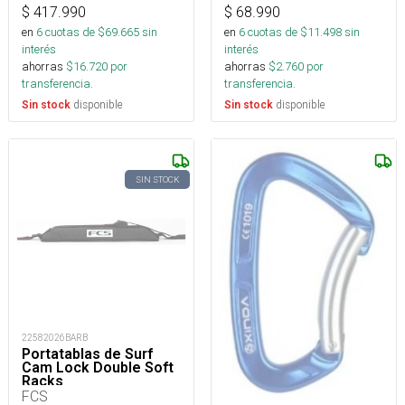
$
417.990
$
68.990
en
6
cuotas de $
69.665
sin
en
6
cuotas de $
11.498
sin
interés
interés
ahorras
$
16.720
por
ahorras
$
2.760
por
transferencia.
transferencia.
disponible
disponible
Sin stock
Sin stock
SIN STOCK
22582026BARB
Portatablas de Surf
Cam Lock Double Soft
Racks
FCS