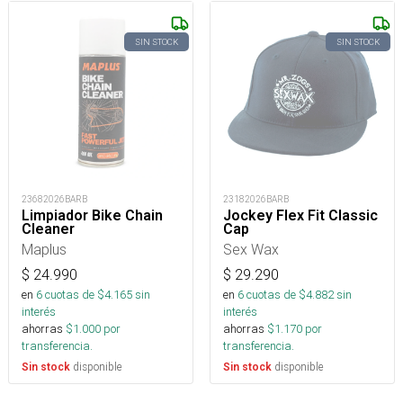
SIN STOCK
SIN STOCK
23682026BARB
23182026BARB
Limpiador Bike Chain
Jockey Flex Fit Classic
Cleaner
Cap
Maplus
Sex Wax
$
24.990
$
29.290
en
6
cuotas de $
4.165
sin
en
6
cuotas de $
4.882
sin
interés
interés
ahorras
$
1.000
por
ahorras
$
1.170
por
transferencia.
transferencia.
disponible
disponible
Sin stock
Sin stock