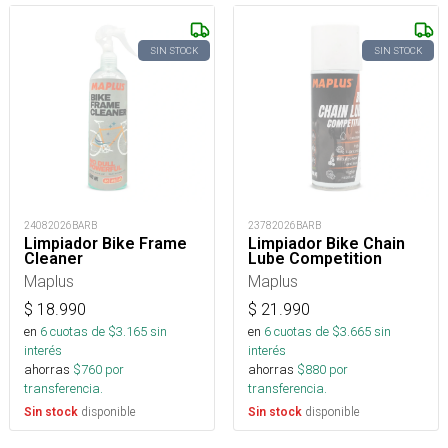
SIN STOCK
SIN STOCK
24082026BARB
23782026BARB
Limpiador Bike Frame
Limpiador Bike Chain
Cleaner
Lube Competition
Maplus
Maplus
$
18.990
$
21.990
en
6
cuotas de $
3.165
sin
en
6
cuotas de $
3.665
sin
interés
interés
ahorras
$
760
por
ahorras
$
880
por
transferencia.
transferencia.
disponible
disponible
Sin stock
Sin stock