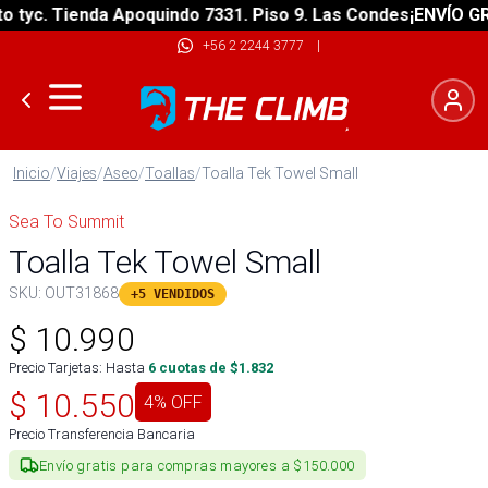
yc. Tienda Apoquindo 7331. Piso 9. Las Condes
¡ENVÍO GRATI
+56 2 2244 3777
|
Inicio
/
Viajes
/
Aseo
/
Toallas
/
Toalla Tek Towel Small
Sea To Summit
Toalla Tek Towel Small
SKU:
OUT31868
+5 VENDIDOS
$
10.990
Precio Tarjetas: Hasta
6
cuotas de $
1.832
$
10.550
4
% OFF
Precio Transferencia Bancaria
Envío gratis para compras mayores a $150.000