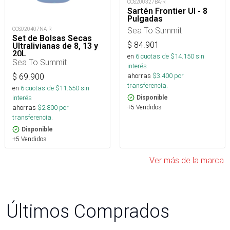
COS200327BA-R
Sartén Frontier Ul - 8
Pulgadas
Sea To Summit
COS020407NA-R
Set de Bolsas Secas
$
84.901
Ultralivianas de 8, 13 y
20L
en
6
cuotas de $
14.150
sin
Sea To Summit
interés
ahorras
$
3.400
por
$
69.900
transferencia.
en
6
cuotas de $
11.650
sin
interés
Disponible
ahorras
$
2.800
por
+5 Vendidos
transferencia.
Disponible
+5 Vendidos
Ver más de la marca
Últimos Comprados