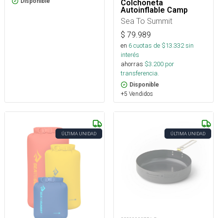
Disponible
Colchoneta
Autoinflable Camp
Sea To Summit
$
79.989
en
6
cuotas de $
13.332
sin
interés
ahorras
$
3.200
por
transferencia.
Disponible
+5 Vendidos
ÚLTIMA UNIDAD
ÚLTIMA UNIDAD