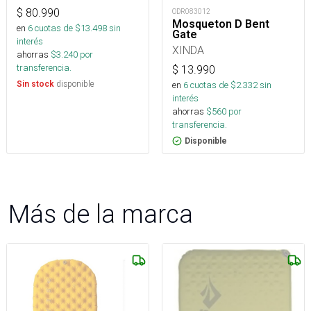
$
80.990
ODR083012
Mosqueton D Bent
en
6
cuotas de $
13.498
sin
Gate
interés
XINDA
ahorras
$
3.240
por
transferencia.
$
13.990
disponible
Sin stock
en
6
cuotas de $
2.332
sin
interés
ahorras
$
560
por
transferencia.
Disponible
Más de la marca