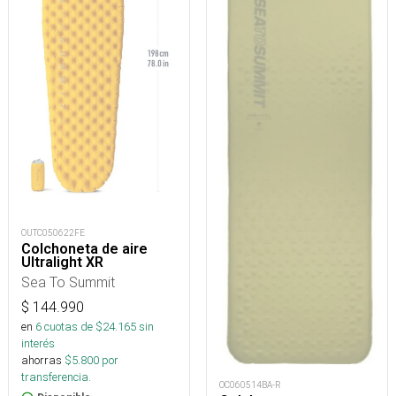
OUTC050622FE
Colchoneta de aire
Ultralight XR
Sea To Summit
$
144.990
en
6
cuotas de $
24.165
sin
interés
ahorras
$
5.800
por
transferencia.
OC060514BA-R