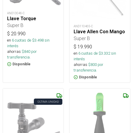
AND13046-C
Llave Torque
Super B
AND110465-C
Llave Allen Con Mango
$
20.990
Super B
en
6
cuotas de $
3.498
sin
interés
$
19.990
ahorras
$
840
por
en
6
cuotas de $
3.332
sin
transferencia.
interés
Disponible
ahorras
$
800
por
transferencia.
Disponible
ÚLTIMA UNIDAD