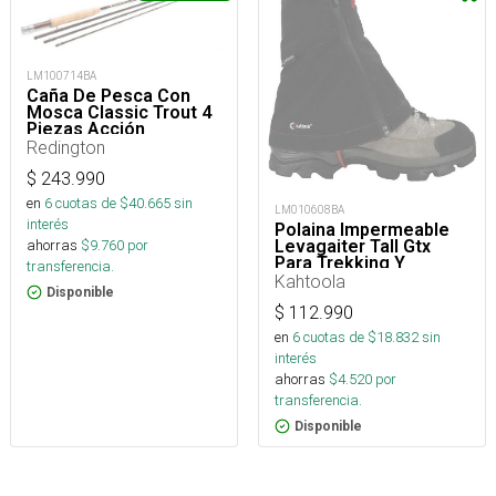
LM100714BA
Caña De Pesca Con
Mosca Classic Trout 4
Piezas Acción
Moderada
Redington
$
243.990
en
6
cuotas de $
40.665
sin
LM010608BA
interés
Polaina Impermeable
Levagaiter Tall Gtx
ahorras
$
9.760
por
Para Trekking Y
transferencia.
Montaña
Kahtoola
Disponible
$
112.990
en
6
cuotas de $
18.832
sin
interés
ahorras
$
4.520
por
transferencia.
Disponible