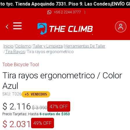
tyc. Tienda Apoquindo 7331. Piso 9. Las Condes
¡ENVÍO GRAT
+56 2 2244 3777
|
Inicio
/
Ciclismo
/
Taller y Limpieza
/
Herramientas De Taller
/
Tira Rayos
/
Tira rayos ergonometrico
Tobe Bicycle Tool
Tira rayos ergonometrico / Color
Azul
SKU:
T026
+5 VENDIDOS
$
2.116
47
% OFF
$
3.990
Precio Tarjetas: Hasta
6
cuotas de $
353
$
2.031
49
% OFF