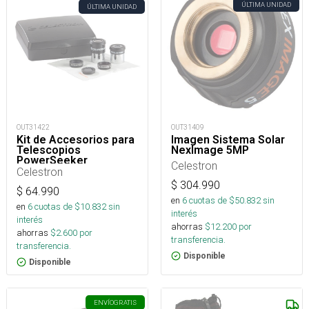
ÚLTIMA UNIDAD
ÚLTIMA UNIDAD
OUT31422
OUT31409
Kit de Accesorios para
Imagen Sistema Solar
Telescopios
NexImage 5MP
PowerSeeker
Celestron
Celestron
$
304.990
$
64.990
en
6
cuotas de $
50.832
sin
en
6
cuotas de $
10.832
sin
interés
interés
ahorras
$
12.200
por
ahorras
$
2.600
por
transferencia.
transferencia.
Disponible
Disponible
ENVÍO
GRATIS