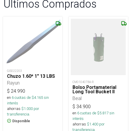
Últimos Comprados
GIS022203
Chuzo 1.60* 1" 13 LBS
Rayun
CM010407BA-R
Bolso Portamaterial
$
24.990
Long Tool Bucket II
en
6
cuotas de $
4.165
sin
Beal
interés
$
34.900
ahorras
$
1.000
por
en
6
cuotas de $
5.817
sin
transferencia.
interés
Disponible
ahorras
$
1.400
por
transferencia.