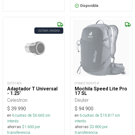
Disponible
ÚLTIMA UNIDAD
OUT31405
CHM021605FE-R
Adaptador T Universal
Mochila Speed Lite Pro
- 1.25'
17 SL
Celestron
Deuter
$
39.990
$
94.900
en
6
cuotas de $
6.665
sin
en
6
cuotas de $
15.817
sin
interés
interés
ahorras
$
1.600
por
ahorras
$
3.800
por
transferencia.
transferencia.