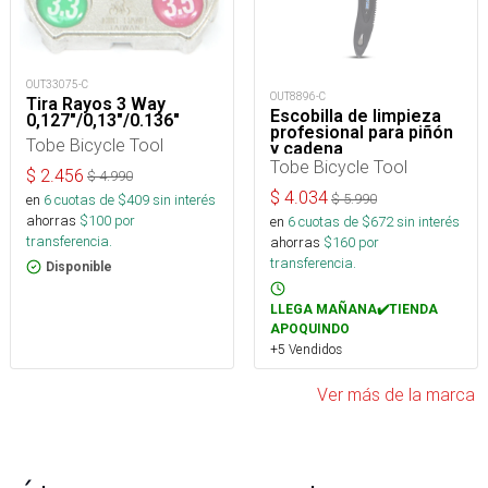
OUT33075-C
OUT8896-C
Tira Rayos 3 Way
Escobilla de limpieza
0,127"/0,13"/0.136"
profesional para piñón
Tobe Bicycle Tool
y cadena
Tobe Bicycle Tool
$
2.456
$
4.990
$
4.034
en
6
cuotas de $
409
sin interés
$
5.990
ahorras
$
100
por
en
6
cuotas de $
672
sin interés
transferencia.
ahorras
$
160
por
transferencia.
Disponible
LLEGA MAÑANA✔️TIENDA
APOQUINDO
+5 Vendidos
Ver más de la marca