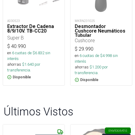
A030523
MKRN231025
Extractor De Cadena
Desmontador
8/9/10V. TB-CC20
Cushcore Neumáticos
Tubular
Super B
Cushcore
$
40.990
$
29.990
en
6
cuotas de $
6.832
sin
en
6
cuotas de $
4.998
sin
interés
interés
ahorras
$
1.640
por
ahorras
$
1.200
por
transferencia.
transferencia.
Disponible
Disponible
Últimos Vistos
ENVÍO
GRATIS