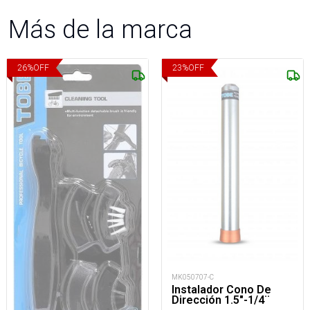
Más de la marca
26
%
OFF
23
%
OFF
MK050707-C
Instalador Cono De
Dirección 1.5"-1/4¨