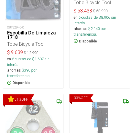
Tobe Bicycle Tool
$
53.433
$
68.990
en
6
cuotas de $
8.906
sin
interés
OUT32946-C
ahorras
$
2.140
por
Escobilla De Limpieza
transferencia.
1718
Disponible
Tobe Bicycle Tool
$
9.639
$
12.990
en
6
cuotas de $
1.607
sin
interés
ahorras
$
390
por
transferencia.
Disponible
33
%
OFF
51
%
OFF