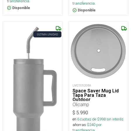
transferencia.
transferencia.
Disponible
Disponible
ÚLTIMA UNIDAD
LM270520BA
Space Saver Mug Lid
Tapa Para Taza
Outdoor
Olicamp
$
5.990
en
6
cuotas de $
998
sin interés
ahorras
$
240
por
transferencia.