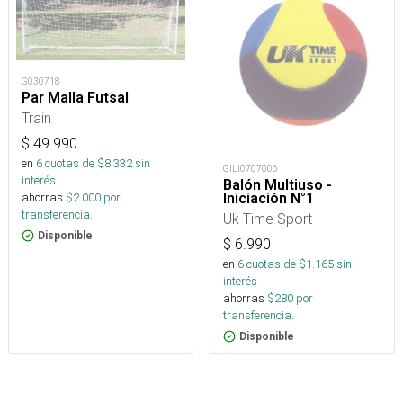
G030718
Par Malla Futsal
Train
$
49.990
en
6
cuotas de $
8.332
sin
GILI0707006
interés
Balón Multiuso -
ahorras
$
2.000
por
Iniciación N°1
transferencia.
Uk Time Sport
Disponible
$
6.990
en
6
cuotas de $
1.165
sin
interés
ahorras
$
280
por
transferencia.
Disponible