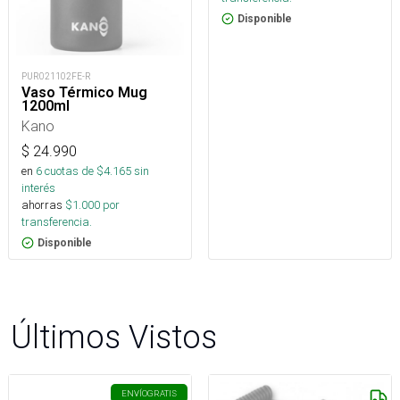
Disponible
PUR021102FE-R
Vaso Térmico Mug
1200ml
Kano
$
24.990
en
6
cuotas de $
4.165
sin
interés
ahorras
$
1.000
por
transferencia.
Disponible
Últimos Vistos
ENVÍO
GRATIS