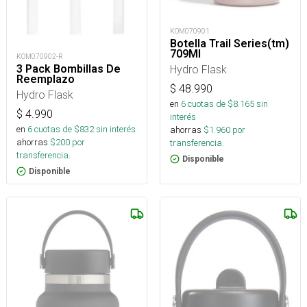
KOM070901
Botella Trail Series(tm)
709Ml
KOM070902-R
Hydro Flask
3 Pack Bombillas De
Reemplazo
$
48.990
Hydro Flask
en
6
cuotas de $
8.165
sin
$
4.990
interés
en
6
cuotas de $
832
sin interés
ahorras
$
1.960
por
ahorras
$
200
por
transferencia.
transferencia.
Disponible
Disponible