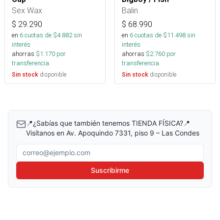
Sex Wax
Balin
$
29.290
$
68.990
en
6
cuotas de $
4.882
sin
en
6
cuotas de $
11.498
sin
interés
interés
ahorras
$
1.170
por
ahorras
$
2.760
por
transferencia.
transferencia.
disponible
disponible
Sin stock
Sin stock
📍¿Sabías que también tenemos TIENDA FÍSICA?📍
Visítanos en Av. Apoquindo 7331, piso 9 – Las Condes
Correo electrónico
Suscribirme