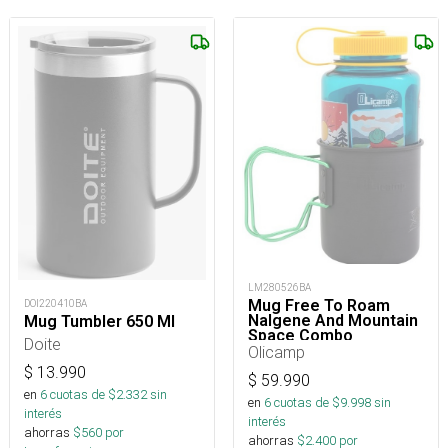
LM280526BA
Mug Free To Roam
DOI220410BA
Nalgene And Mountain
Mug Tumbler 650 Ml
Space Combo
Doite
Olicamp
$
13.990
$
59.990
en
6
cuotas de $
2.332
sin
en
6
cuotas de $
9.998
sin
interés
interés
ahorras
$
560
por
ahorras
$
2.400
por