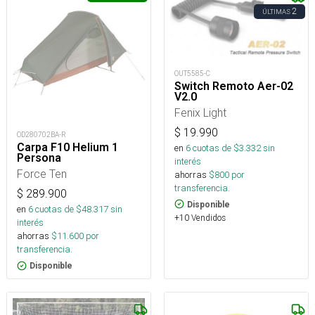
2
ÚLTIMAS
OUT5585-C
Switch Remoto Aer-02
V2.0
Fenix Light
$
19.990
OD280702BA-R
Carpa F10 Helium 1
en
6
cuotas de $
3.332
sin
Persona
interés
Force Ten
ahorras
$
800
por
transferencia.
$
289.900
Disponible
en
6
cuotas de $
48.317
sin
+10 Vendidos
interés
ahorras
$
11.600
por
transferencia.
Disponible