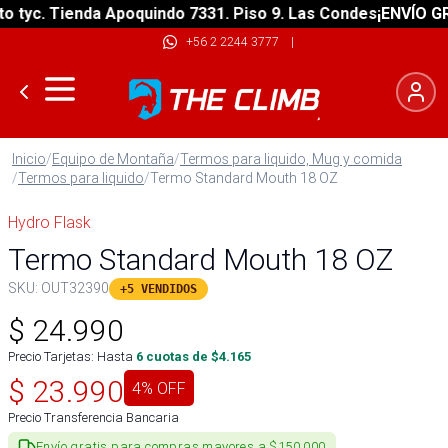
yc. Tienda Apoquindo 7331. Piso 9. Las Condes
¡ENVÍO GRATI
+56 2 2244 3777
|
Inicio
/
Equipo de Montaña
/
Termos para liquido, Mug y comida
/
Termos para liquido
/
Termo Standard Mouth 18 OZ
Hydro Flask
Termo Standard Mouth 18 OZ
SKU:
OUT32390
+5 VENDIDOS
$
24.990
Precio Tarjetas: Hasta
6
cuotas de $
4.165
$
23.990
4
% OFF
Precio Transferencia Bancaria
Envío gratis para compras mayores a $150.000