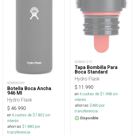
KOM061215
Tapa Bombilla Para
Boca Standard
Hydro Flask
KOM050309
$
11.990
Botella Boca Ancha
946 Ml
en
6
cuotas de $
1.998
sin
Hydro Flask
interés
ahorras
$
480
por
$
46.990
transferencia.
en
6
cuotas de $
7.832
sin
Disponible
interés
ahorras
$
1.880
por
transferencia.