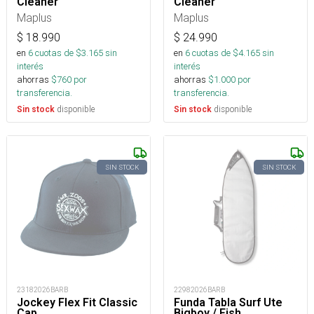
Cleaner
Cleaner
Maplus
Maplus
$
18.990
$
24.990
en
6
cuotas de $
3.165
sin
en
6
cuotas de $
4.165
sin
interés
interés
ahorras
$
760
por
ahorras
$
1.000
por
transferencia.
transferencia.
disponible
disponible
Sin stock
Sin stock
SIN STOCK
SIN STOCK
23182026BARB
22982026BARB
Jockey Flex Fit Classic
Funda Tabla Surf Ute
Cap
Bigboy / Fish