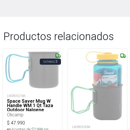
Productos relacionados
3
ÚLTIMAS
LM280521BA
Space Saver Mug W
Handle WM 1 Qt Taza
Outdoor Nalgene
Sustain
Olicamp
$
47.990
LM280526BA
en
6
cuotas de $
7.998
sin