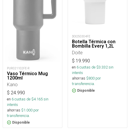
DOI250304FE
Botella Térmica con
Bombilla Every 1,2L
Doite
$
19.990
en
6
cuotas de $
3.332
sin
PUR021102FE-R
interés
Vaso Térmico Mug
1200ml
ahorras
$
800
por
transferencia.
Kano
Disponible
$
24.990
en
6
cuotas de $
4.165
sin
interés
ahorras
$
1.000
por
transferencia.
Disponible