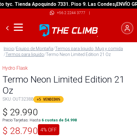
yc. Tienda Apoquindo 7331. Piso 9. Las Condes
¡ENVÍO GRATI
+56 2 2244 3777
|
Inicio
/
Equipo de Montaña
/
Termos para liquido, Mug y comida
/
Termos para liquido
/
Termo Neon Limited Edition 21 Oz
Hydro Flask
Termo Neon Limited Edition 21
Oz
SKU:
OUT32388
+5 VENDIDOS
$
29.990
Precio Tarjetas: Hasta
6
cuotas de $
4.998
$
28.790
4
% OFF