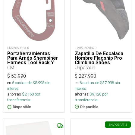
LM050609BA-R
LM260508BA-R
Zapatilla De Escalada
Portaherramientas
Hombre Flagship Pro
Para Arnés Shembiner
Climbing Shoes
Harness Tool Rack Y
Arborismo
Unparallel
CMI
$
227.990
$
53.990
en
6
cuotas de $
37.998
sin
en
6
cuotas de $
8.998
sin
interés
interés
ahorras
$
9.120
por
ahorras
$
2.160
por
transferencia.
transferencia.
Disponible
Disponible
ENVÍO
GRATIS