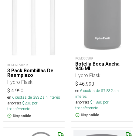
KOM050309
Botella Boca Ancha
KOM070902-R
946 Ml
3 Pack Bombillas De
Reemplazo
Hydro Flask
Hydro Flask
$
46.990
$
4.990
en
6
cuotas de $
7.832
sin
interés
en
6
cuotas de $
832
sin interés
ahorras
$
1.880
por
ahorras
$
200
por
transferencia.
transferencia.
Disponible
Disponible