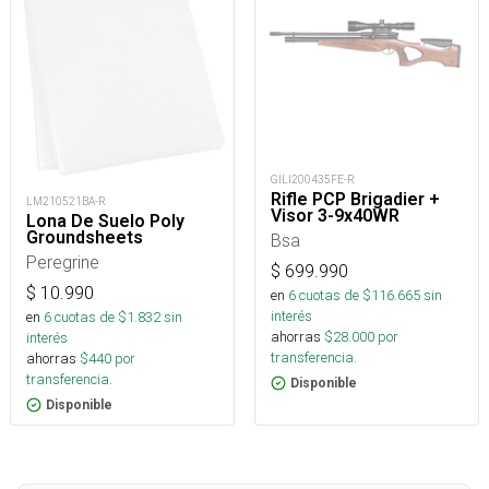
GILI200435FE-R
Rifle PCP Brigadier +
LM210521BA-R
Visor 3-9x40WR
Lona De Suelo Poly
Groundsheets
Bsa
Peregrine
$
699.990
$
10.990
en
6
cuotas de $
116.665
sin
interés
en
6
cuotas de $
1.832
sin
ahorras
$
28.000
por
interés
transferencia.
ahorras
$
440
por
transferencia.
Disponible
Disponible