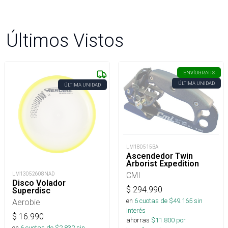
Últimos Vistos
ENVÍO
GRATIS
ÚLTIMA UNIDAD
ÚLTIMA UNIDAD
LM180515BA
Ascendedor Twin
Arborist Expedition
CMI
LM13052608NAD
Disco Volador
$
294.990
Superdisc
en
6
cuotas de $
49.165
sin
Aerobie
interés
$
16.990
ahorras
$
11.800
por
en
6
cuotas de $
2.832
sin