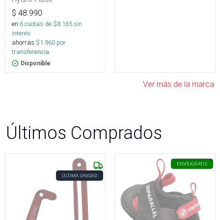
$
48.990
en
6
cuotas de $
8.165
sin
interés
ahorras
$
1.960
por
transferencia.
Disponible
Ver más de la marca
Últimos Comprados
ENVÍO
GRATIS
ÚLTIMA UNIDAD