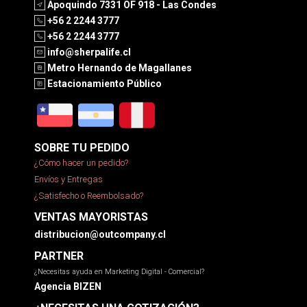
Apoquindo 7331 OF 918 - Las Condes
+56 2 2244 3777
+56 2 2244 3777
info@sherpalife.cl
Metro Hernando de Magallanes
Estacionamiento Público
SOBRE TU PEDIDO
¿Cómo hacer un pedido?
Envíos y Entregas
¿Satisfecho o Reembolsado?
VENTAS MAYORISTAS
distribucion@outcompany.cl
PARTNER
¿Necesitas ayuda en Marketing Digital - Comercial?
Agencia BIZEN