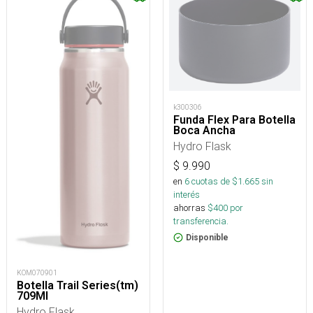
k300306
Funda Flex Para Botella
Boca Ancha
Hydro Flask
$
9.990
en
6
cuotas de $
1.665
sin
interés
ahorras
$
400
por
transferencia.
Disponible
KOM070901
Botella Trail Series(tm)
709Ml
Hydro Flask