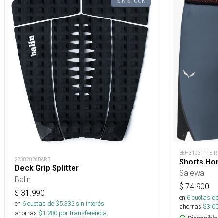
SIN STOCK
BEH310311FE-R
22382026BARB
Shorts Ho
Deck Grip Splitter
Salewa
Balin
$
74.900
$
31.990
en
6
cuotas de
en
6
cuotas de $
5.332
sin interés
ahorras
$
3.0
ahorras
$
1.280
por transferencia.