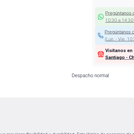
Pregúntanos 
10:30 a 14:30
Pregúntanos d
(
Lun. - Vie. 10
Visítanos en
Santiago - Ch
Despacho normal