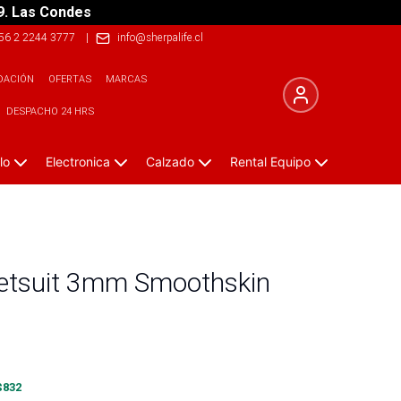
9. Las Condes
56 2 2244 3777
|
info@sherpalife.cl
DACIÓN
OFERTAS
MARCAS
DESPACHO 24 HRS
lo
Electronica
Calzado
Rental Equipo
etsuit 3mm Smoothskin
$
832