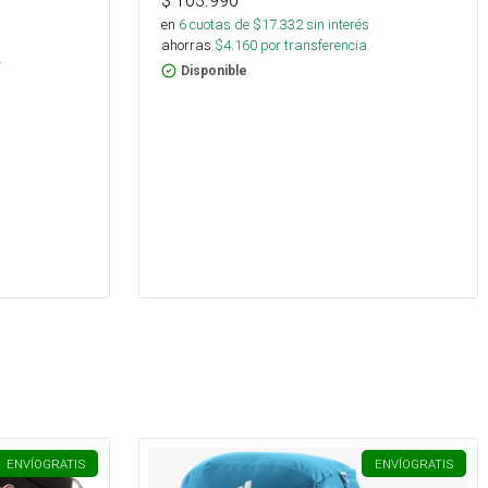
$
103.990
en
6
cuotas de $
17.332
sin interés
s
ahorras
$
4.160
por transferencia.
.
Disponible
ENVÍO
GRATIS
ENVÍO
GRATIS