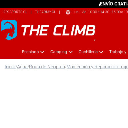
¡ENVÍO GRATI
209SPORTS.CL
|
THEARMY.CL
|
JUSTBIKE.CL
Lun. - Vie. 10:30 a 14:30 - 15:00 a 1
Escalada
Camping
Cuchilleria
Trabajo y
Inicio
/
Agua
/
Ropa de Neopren
/
Mantención y Reparación Traj