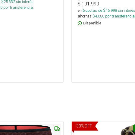
 $
25.332
sin interés
$
101.990
80
por transferencia.
en
6
cuotas de $
16.998
sin interé
ahorras
$
4.080
por transferencia
Disponible
30
%
OFF