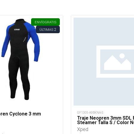
ENVÍO
GRATIS
2
ÚLTIMAS
GF1305-A9BKNA-S
pren Cyclone 3 mm
Traje Neopren 3mm SDL 
Steamer Talla S / Color N
Xped