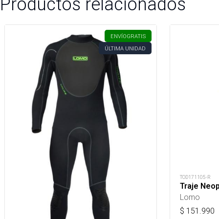
Productos relacionados
ENVÍO
GRATIS
ÚLTIMA UNIDAD
TOD171105-R
Traje Neo
Lomo
$
151.990