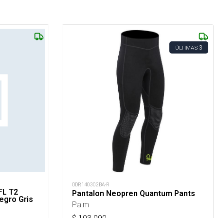
3
ÚLTIMAS
ODR140302BA-R
FL T2
Pantalon Neopren Quantum Pants
egro Gris
Palm