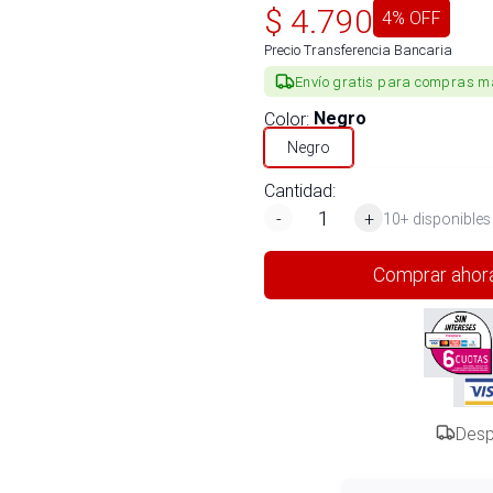
$
4.790
4
% OFF
Precio Transferencia Bancaria
Envío gratis para compras m
Color
:
Negro
Negro
Cantidad:
-
+
10+ disponibles
Comprar ahor
Desp