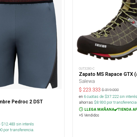
OUT3280-C
Zapato MS Rapace GTX (
Salewa
$
223.333
$
319.000
en
6
cuotas de $
37.222
sin interé
mbre Pedroc 2 DST
ahorras
$
8.930
por transferencia
LLEGA MAÑANA✔️TIENDA A
+5 Vendidos
 $
12.483
sin interés
00
por transferencia.