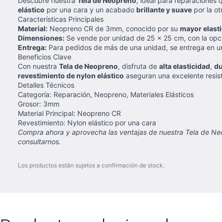
Descubre nuestra
Tela de Neopreno
, ideal para reparaciones 
elástico
por una cara y un acabado
brillante y suave
por la ot
Características Principales
Material:
Neopreno CR de 3mm, conocido por su
mayor elast
Dimensiones:
Se vende por unidad de 25 x 25 cm, con la opc
Entrega:
Para pedidos de más de una unidad, se entrega en una
Beneficios Clave
Con nuestra
Tela de Neopreno
, disfruta de
alta elasticidad
,
du
revestimiento de nylon elástico
aseguran una excelente resiste
Detalles Técnicos
Categoría: Reparación, Neopreno, Materiales Elásticos
Grosor: 3mm
Material Principal: Neopreno CR
Revestimiento: Nylon elástico por una cara
Compra ahora y aprovecha las ventajas de nuestra Tela de Neo
consultarnos.
Los productos están sujetos a confirmación de stock.