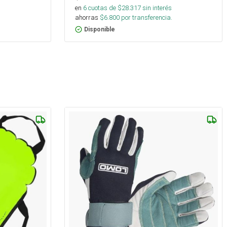
en
6
cuotas de $
28.317
sin interés
ahorras
$
6.800
por transferencia.
Disponible