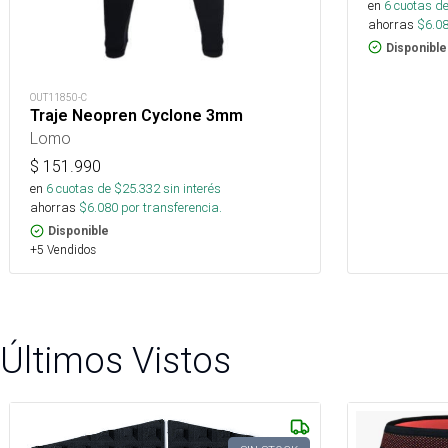
en
6
cuotas de
ahorras
$
6.0
Disponible
OUT11850-C
Traje Neopren Cyclone 3mm
Lomo
$
151.990
en
6
cuotas de $
25.332
sin interés
ahorras
$
6.080
por transferencia.
Disponible
+5 Vendidos
Últimos Vistos