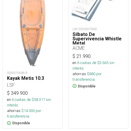
LM12052607NAD
Silbato De
Supervivencia Whistle
Metal
ACME
$
21.990
en
6
cuotas de $
3.665
sin
interés
OD300706BA-R
ahorras
$
880
por
Kayak Metis 10.3
transferencia.
LSF
Disponible
$
349.900
en
6
cuotas de $
58.317
sin
interés
ahorras
$
14.000
por
transferencia.
Disponible