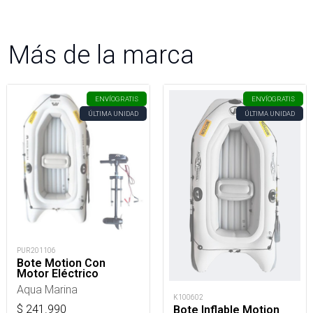
Más de la marca
ENVÍO
GRATIS
ENVÍO
GRATIS
ÚLTIMA UNIDAD
ÚLTIMA UNIDAD
PUR201106
Bote Motion Con
Motor Eléctrico
Aqua Marina
K100602
$
241.990
Bote Inflable Motion