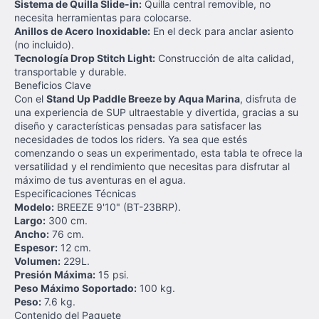
Sistema de Quilla Slide-in:
Quilla central removible, no
necesita herramientas para colocarse.
Anillos de Acero Inoxidable:
En el deck para anclar asiento
(no incluido).
Tecnología Drop Stitch Light:
Construcción de alta calidad,
transportable y durable.
Beneficios Clave
Con el
Stand Up Paddle Breeze by Aqua Marina
, disfruta de
una experiencia de SUP ultraestable y divertida, gracias a su
diseño y características pensadas para satisfacer las
necesidades de todos los riders. Ya sea que estés
comenzando o seas un experimentado, esta tabla te ofrece la
versatilidad y el rendimiento que necesitas para disfrutar al
máximo de tus aventuras en el agua.
Especificaciones Técnicas
Modelo:
BREEZE 9'10" (BT-23BRP).
Largo:
300 cm.
Ancho:
76 cm.
Espesor:
12 cm.
Volumen:
229L.
Presión Máxima:
15 psi.
Peso Máximo Soportado:
100 kg.
Peso:
7.6 kg.
Contenido del Paquete