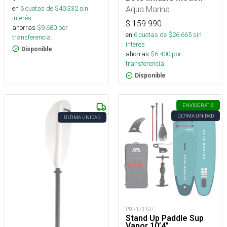
en
6
cuotas de $
40.332
sin
Aqua Marina
interés
$
159.990
ahorras
$
9.680
por
en
6
cuotas de $
26.665
sin
transferencia.
interés
Disponible
ahorras
$
6.400
por
transferencia.
Disponible
ENVÍO
GRATIS
ÚLTIMA UNIDAD
ÚLTIMA UNIDAD
PUR171107
Stand Up Paddle Sup
Vapor 10’4″