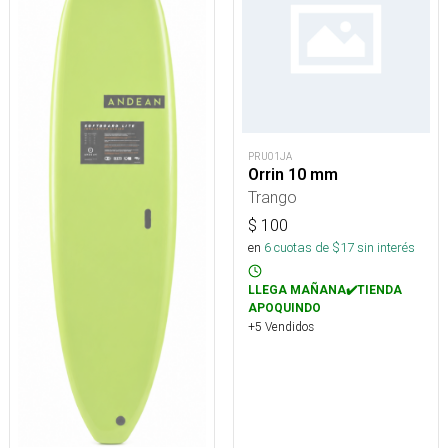
PRU01JA
Orrin 10 mm
Trango
$
100
en
6
cuotas de $
17
sin interés
LLEGA MAÑANA✔️TIENDA
APOQUINDO
+5 Vendidos