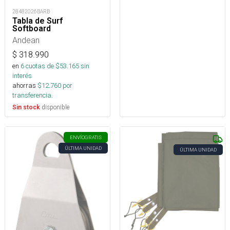
28482026BARB
Tabla de Surf
Softboard
Andean
$
318.990
en
6
cuotas de $
53.165
sin
interés
ahorras
$
12.760
por
transferencia.
disponible
Sin stock
ENVÍO
GRATIS
ÚLTIMA UNIDAD
ÚLTIMA UNIDAD