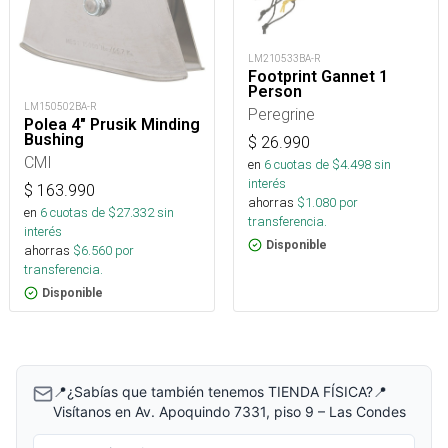
LM210533BA-R
Footprint Gannet 1
Person
LM150502BA-R
Peregrine
Polea 4" Prusik Minding
Bushing
$
26.990
CMI
en
6
cuotas de $
4.498
sin
interés
$
163.990
ahorras
$
1.080
por
en
6
cuotas de $
27.332
sin
transferencia.
interés
Disponible
ahorras
$
6.560
por
transferencia.
Disponible
📍¿Sabías que también tenemos TIENDA FÍSICA?📍
Visítanos en Av. Apoquindo 7331, piso 9 – Las Condes
Correo electrónico