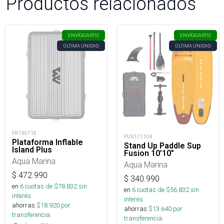
Productos relacionados
ENVÍO
GRATIS
ENVÍO
GRATIS
ÚLTIMA UNIDAD
ÚLTIMA UNIDAD
PR190718
PUR171104
Plataforma Inflable
Stand Up Paddle Sup
Island Plus
Fusion 10’10”
Aqua Marina
Aqua Marina
$
472.990
$
340.990
en
6
cuotas de $
78.832
sin
en
6
cuotas de $
56.832
sin
interés
interés
ahorras
$
18.920
por
ahorras
$
13.640
por
transferencia.
transferencia.