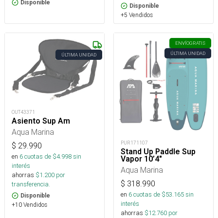
Disponible
Disponible
+5 Vendidos
ENVÍO
GRATIS
ÚLTIMA UNIDAD
ÚLTIMA UNIDAD
OUT43371
Asiento Sup Am
Aqua Marina
PUR171107
$
29.990
Stand Up Paddle Sup
en
6
cuotas de $
4.998
sin
Vapor 10’4″
interés
Aqua Marina
ahorras
$
1.200
por
$
318.990
transferencia.
en
6
cuotas de $
53.165
sin
Disponible
interés
+10 Vendidos
ahorras
$
12.760
por