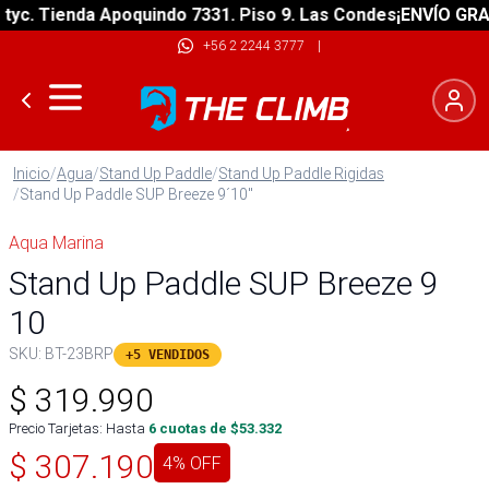
 Tienda Apoquindo 7331. Piso 9. Las Condes
¡ENVÍO GRATIS! 
+56 2 2244 3777
|
Inicio
/
Agua
/
Stand Up Paddle
/
Stand Up Paddle Rigidas
/
Stand Up Paddle SUP Breeze 9´10"
Aqua Marina
Stand Up Paddle SUP Breeze 9
10
SKU:
BT-23BRP
+5 VENDIDOS
$
319.990
Precio Tarjetas: Hasta
6
cuotas de $
53.332
$
307.190
4
% OFF