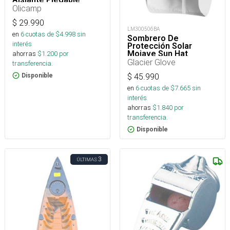
Olicamp
$
29.990
LM300506BA
en
6
cuotas de $
4.998
sin
Sombrero De
interés
Protección Solar
Mojave Sun Hat
ahorras
$
1.200
por
Glacier Glove
transferencia.
Disponible
$
45.990
en
6
cuotas de $
7.665
sin
interés
ahorras
$
1.840
por
transferencia.
Disponible
3
ÚLTIMAS