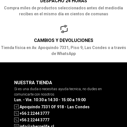
DESPACHO 24 HORAS
Compra miles de productos seleccionados antes del mediodía
recibes en el mismo día en cientos de comunas
CAMBIOS Y DEVOLUCIONES
Tienda física en Av. Apoquindo 7331, Piso 9, Las Condes o a través
de WhatsApp
NUESTRA TIENDA
Si es una duda o necesitas ayuda tecnica, no dudes en
comunicarte con nosotros
Lun. - Vie. 10:30 a 14:30 - 15:00 a 19:00
Apoquindo 7331 OF 918 - Las Condes
+56 2 2244 3777
+56 2 2244 3777
info@sherpalife.cl