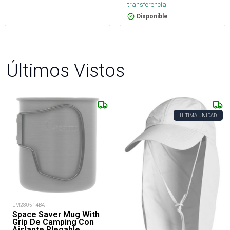
transferencia.
Disponible
Últimos Vistos
ÚLTIMA UNIDAD
LM280514BA
Space Saver Mug With
Grip De Camping Con
Aislante Plegable