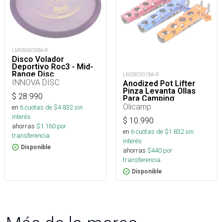
LM080609BA-R
Disco Volador
Deportivo Roc3 - Mid-
Range Disc
LM280501BA-R
INNOVA DISC
Anodized Pot Lifter
Pinza Levanta Ollas
$
28.990
Para Camping
Olicamp
en
6
cuotas de $
4.832
sin
interés
$
10.990
ahorras
$
1.160
por
en
6
cuotas de $
1.832
sin
transferencia.
interés
Disponible
ahorras
$
440
por
transferencia.
Disponible