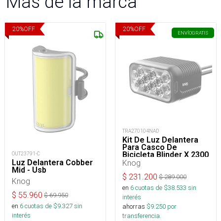
Más de la marca
20
%
OFF
20
%
OFF
ENVÍO
GRATIS
TRA270104NAD
Kit De Luz Delantera
Para Casco De
Bicicleta Blinder X 2300
OUT23791-C
+ Batería 10000 mAh
Luz Delantera Cobber
Knog
Mid - Usb
$
231.200
$
289.000
Knog
en
6
cuotas de $
38.533
sin
$
55.960
$
69.950
interés
en
6
cuotas de $
9.327
sin
ahorras
$
9.250
por
interés
transferencia.