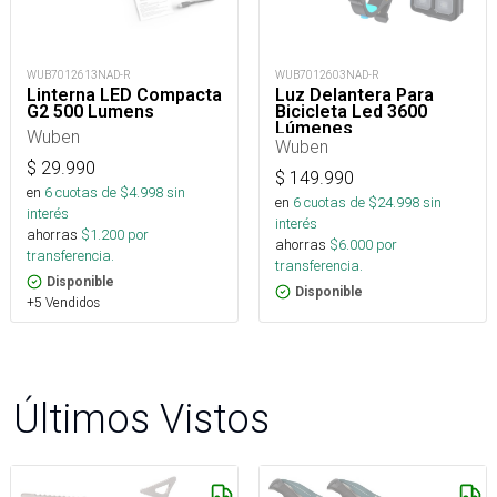
WUB7012613NAD-R
WUB7012603NAD-R
Linterna LED Compacta
Luz Delantera Para
G2 500 Lumens
Bicicleta Led 3600
Lúmenes
Wuben
Wuben
$
29.990
$
149.990
en
6
cuotas de $
4.998
sin
en
6
cuotas de $
24.998
sin
interés
interés
ahorras
$
1.200
por
ahorras
$
6.000
por
transferencia.
transferencia.
Disponible
Disponible
+5 Vendidos
Últimos Vistos