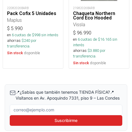
22082026BARB
21982026BARB
Pack Cofix 5 Unidades
Chaqueta Northern
Cord Eco Hooded
Maplus
Vissla
$
5.990
$
96.990
en
6
cuotas de $
998
sin interés
en
6
cuotas de $
16.165
sin
ahorras
$
240
por
interés
transferencia.
ahorras
$
3.880
por
disponible
Sin stock
transferencia.
disponible
Sin stock
📍¿Sabías que también tenemos TIENDA FÍSICA?📍
Visítanos en Av. Apoquindo 7331, piso 9 – Las Condes
Correo electrónico
Suscribirme