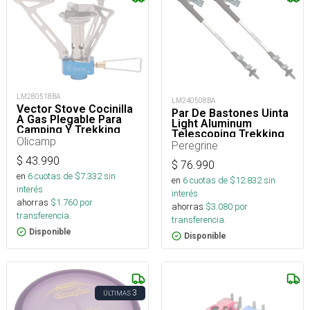
LM280518BA
LM240508BA
Vector Stove Cocinilla
Par De Bastones Uinta
A Gas Plegable Para
Light Aluminum
Camping Y Trekking
Telescoping Trekking
Olicamp
Pole
Peregrine
$
43.990
$
76.990
en
6
cuotas de $
7.332
sin
en
6
cuotas de $
12.832
sin
interés
interés
ahorras
$
1.760
por
ahorras
$
3.080
por
transferencia.
transferencia.
Disponible
Disponible
3
ÚLTIMAS