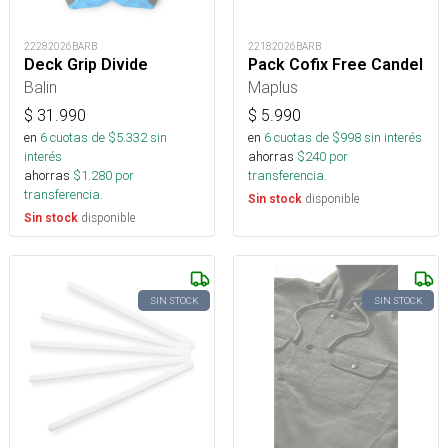
22282026BARB
22182026BARB
Deck Grip Divide
Pack Cofix Free Candel
Balin
Maplus
$
31.990
$
5.990
en
6
cuotas de $
5.332
sin
en
6
cuotas de $
998
sin interés
interés
ahorras
$
240
por
ahorras
$
1.280
por
transferencia.
transferencia.
disponible
Sin stock
disponible
Sin stock
SIN STOCK
SIN STOCK