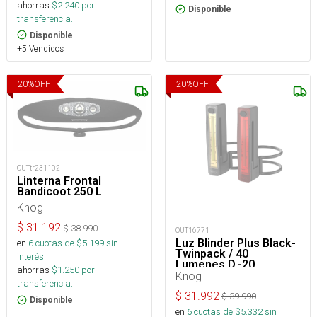
ahorras
$
2.240
por
Disponible
transferencia.
Disponible
+5 Vendidos
20
%
OFF
20
%
OFF
OUTtr231102
Linterna Frontal
Bandicoot 250 L
Knog
$
31.192
$
38.990
OUT16771
Luz Blinder Plus Black-
en
6
cuotas de $
5.199
sin
Twinpack / 40
interés
Lumenes D.-20
ahorras
$
1.250
por
Lumenes T. - USB
Knog
transferencia.
$
31.992
$
39.990
Disponible
en
6
cuotas de $
5.332
sin