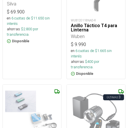
Silva
$
69.900
en
6
cuotas de $
11.650
sin
WUB120118NAD-R
interés
Anillo Táctico T4 para
ahorras
$
2.800
por
Linterna
transferencia.
Wuben
Disponible
$
9.990
en
6
cuotas de $
1.665
sin
interés
ahorras
$
400
por
transferencia.
Disponible
3
ÚLTIMAS