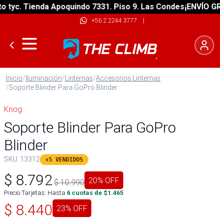
yc. Tienda Apoquindo 7331. Piso 9. Las Condes
¡ENVÍO GRATI
+56 2 2244 3777
|
Inicio
/
Iluminación
/
Linternas
/
Accesorios Linternas
/
Soporte Blinder Para GoPro Blinder
Knog
Soporte Blinder Para GoPro
Blinder
SKU:
13312
+5 VENDIDOS
$
8.792
20
% OFF
$
10.990
Precio Tarjetas: Hasta
6
cuotas de $
1.465
$
8.440
23
% OFF