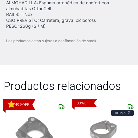
ALMOHADILLA: Espuma ortopédica de confort con
almohadillas OrthoCell
RAILS: TiNox
USO PREVISTO: Carretera, grava, ciclocross
PESO: 260g (S / M)
Los productos están sujetos a confirmación de stock.
Productos relacionados
33
%
OFF
49
%
OFF
2
ÚLTIMAS