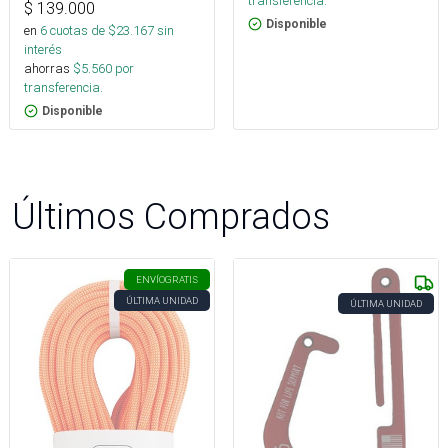
transferencia.
$
139.000
Disponible
en
6
cuotas de $
23.167
sin
interés
ahorras
$
5.560
por
transferencia.
Disponible
Últimos Comprados
ENVÍO
GRATIS
ÚLTIMA UNIDAD
ÚLTIMA UNIDAD