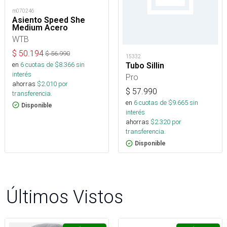
m070246
Asiento Speed She
Medium Acero
WTB
$
50.194
$
56.990
15332
en
6
cuotas de $
8.366
sin
Tubo Sillin
interés
Pro
ahorras
$
2.010
por
$
57.990
transferencia.
en
6
cuotas de $
9.665
sin
Disponible
interés
ahorras
$
2.320
por
transferencia.
Disponible
Últimos Vistos