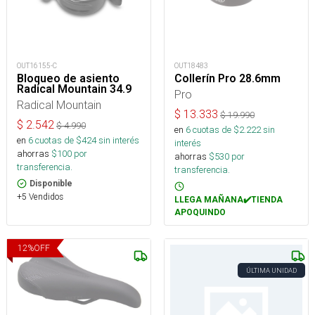
OUT16155-C
OUT18483
Bloqueo de asiento
Collerín Pro 28.6mm
Radical Mountain 34.9
Pro
Radical Mountain
$
13.333
$
19.990
$
2.542
$
4.990
en
6
cuotas de $
2.222
sin
en
6
cuotas de $
424
sin interés
interés
ahorras
$
100
por
ahorras
$
530
por
transferencia.
transferencia.
Disponible
+5 Vendidos
LLEGA MAÑANA✔️TIENDA
APOQUINDO
12
%
OFF
ÚLTIMA UNIDAD