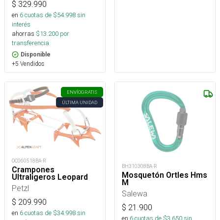
$
329.990
en
6
cuotas de $
54.998
sin
interés
ahorras
$
13.200
por
transferencia.
Disponible
+5 Vendidos
ENVÍO
GRATIS
ÚLTIMA UNIDAD
OC060518BA-R
BH310308BA-R
Crampones
Mosquetón Ortles Hms
Ultraligeros Leopard
M
Petzl
Salewa
$
209.990
$
21.900
en
6
cuotas de $
34.998
sin
en
6
cuotas de $
3.650
sin