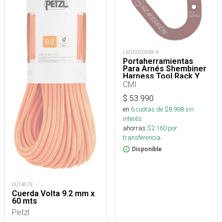
LM260508BA-R
Portaherramientas
Para Arnés Shembiner
Harness Tool Rack Y
Arborismo
CMI
$
53.990
en
6
cuotas de $
8.998
sin
interés
ahorras
$
2.160
por
transferencia.
Disponible
OUT4679
Cuerda Volta 9.2 mm x
60 mts
Petzl