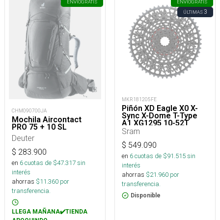
ENVÍO
GRATIS
ENVÍO
GRATIS
3
ÚLTIMAS
MKR181205FE
Piñón XD Eagle X0 X-
CHM090700JA
Sync X-Dome T-Type
Mochila Aircontact
A1 XG1295 10-52T
PRO 75 + 10 SL
Sram
Deuter
$
549.090
$
283.900
en
6
cuotas de $
91.515
sin
en
6
cuotas de $
47.317
sin
interés
interés
ahorras
$
21.960
por
ahorras
$
11.360
por
transferencia.
transferencia.
Disponible
LLEGA MAÑANA✔️TIENDA