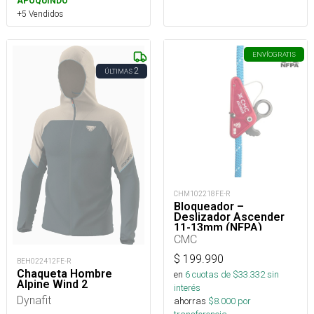
APOQUINDO
+5 Vendidos
ENVÍO
GRATIS
2
ÚLTIMAS
CHM102218FE-R
Bloqueador –
Deslizador Ascender
11-13mm (NFPA)
CMC
$
199.990
BEH022412FE-R
Chaqueta Hombre
en
6
cuotas de $
33.332
sin
Alpine Wind 2
interés
Dynafit
ahorras
$
8.000
por