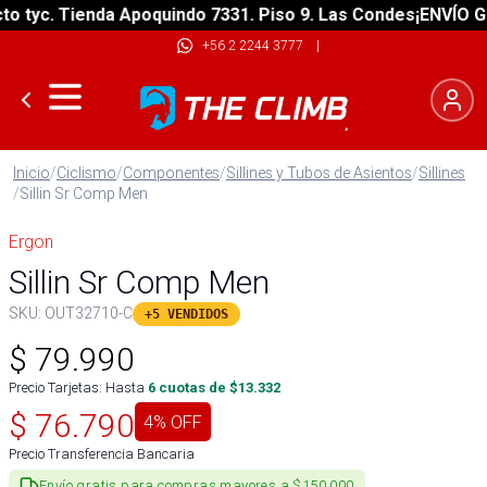
 tyc. Tienda Apoquindo 7331. Piso 9. Las Condes
¡ENVÍO GRA
+56 2 2244 3777
|
Inicio
/
Ciclismo
/
Componentes
/
Sillines y Tubos de Asientos
/
Sillines
/
Sillin Sr Comp Men
Ergon
Sillin Sr Comp Men
SKU:
OUT32710-C
+5 VENDIDOS
$
79.990
Precio Tarjetas: Hasta
6
cuotas de $
13.332
$
76.790
4
% OFF
Precio Transferencia Bancaria
Envío gratis para compras mayores a $150.000