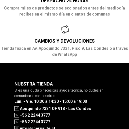
DESPACHO 24 HORAS
Compra miles de productos seleccionados antes del mediodía
recibes en el mismo día en cientos de comunas
CAMBIOS Y DEVOLUCIONES
Tienda física en Av. Apoquindo 7331, Piso 9, Las Condes o a través
de WhatsApp
NUESTRA TIENDA
Si es una duda o necesitas ayuda tecnica, no dudes en
comunicarte con nosotros
Lun. - Vie. 10:30 a 14:30 - 15:00 a 19:00
Apoquindo 7331 OF 918 - Las Condes
+56 2 2244 3777
+56 2 2244 3777
info@sherpalife.cl