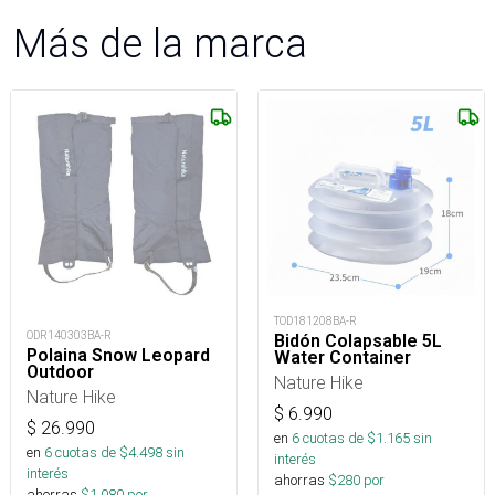
Más de la marca
TOD181208BA-R
ODR140303BA-R
Bidón Colapsable 5L
Polaina Snow Leopard
Water Container
Outdoor
Nature Hike
Nature Hike
$
6.990
$
26.990
en
6
cuotas de $
1.165
sin
en
6
cuotas de $
4.498
sin
interés
interés
ahorras
$
280
por
ahorras
$
1.080
por