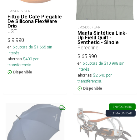
LM240709BA-R
Filtro De Café Plegable
De Silicona FlexWare
Drip
LM240507BA-R
UST
Manta Sintética Link-
Up Field Quilt -
$
9.990
Synthetic - Single
en
6
cuotas de $
1.665
sin
Peregrine
interés
$
65.990
ahorras
$
400
por
en
6
cuotas de $
10.998
sin
transferencia.
interés
Disponible
ahorras
$
2.640
por
transferencia.
Disponible
ENVÍO
GRATIS
ÚLTIMA UNIDAD