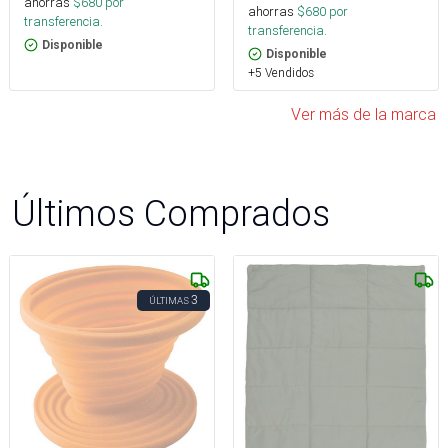
ahorras
$
680
por
ahorras
$
680
por
transferencia.
transferencia.
Disponible
Disponible
+5 Vendidos
Ver más de la marca
Últimos Comprados
3
ÚLTIMAS