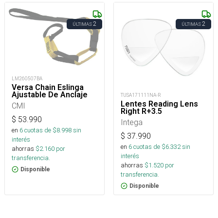
2
2
ÚLTIMAS
ÚLTIMAS
LM260507BA
Versa Chain Eslinga
Ajustable De Anclaje
TUSA171111NA-R
Lentes Reading Lens
CMI
Right R+3.5
$
53.990
Intega
en
6
cuotas de $
8.998
sin
$
37.990
interés
en
6
cuotas de $
6.332
sin
ahorras
$
2.160
por
interés
transferencia.
ahorras
$
1.520
por
Disponible
transferencia.
Disponible