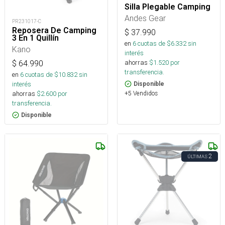
Silla Plegable Camping
Andes Gear
PR231017-C
Reposera De Camping
$
37.990
3 En 1 Quillín
en
6
cuotas de $
6.332
sin
Kano
interés
ahorras
$
1.520
por
$
64.990
transferencia.
en
6
cuotas de $
10.832
sin
interés
Disponible
+5 Vendidos
ahorras
$
2.600
por
transferencia.
Disponible
2
ÚLTIMAS