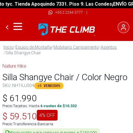
yc. Tienda Apoquindo 7331. Piso 9. Las Condes
¡ENVÍO GRATI
+56 2 2244 3777
|
Inicio
/
Equipo de Montaña
/
Mobiliario Campamento
/
Asientos
/
Silla Shangye Chair
Nature Hike
Silla Shangye Chair / Color Negro
SKU:
NH19JJ004
+5 VENDIDOS
$
61.990
Precio Tarjetas: Hasta
6
cuotas de $
10.332
$
59.510
4
% OFF
Precio Transferencia Bancaria
Envío gratis para compras mayores a $150.000