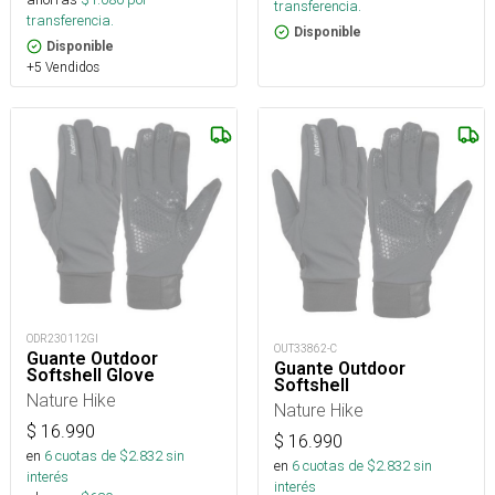
transferencia.
transferencia.
Disponible
Disponible
+5 Vendidos
ODR230112GI
OUT33862-C
Guante Outdoor
Guante Outdoor
Softshell Glove
Softshell
Nature Hike
Nature Hike
$
16.990
$
16.990
en
6
cuotas de $
2.832
sin
en
6
cuotas de $
2.832
sin
interés
interés