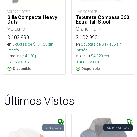
VOL170410FE-R
LMO200516FE
Silla Compacta Heavy
Taburete Compass 360
Duty
Extra Tall Stool
Volcano
Grand Trunk
$
102.990
$
102.990
en
6
cuotas de $
17.165
sin
en
6
cuotas de $
17.165
sin
interés
interés
ahorras
$
4.120
por
ahorras
$
4.120
por
transferencia.
transferencia.
Disponible
Disponible
Últimos Vistos
SIN STOCK
ÚLTIMA UNIDAD