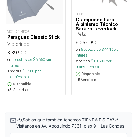
OC081105-R
Crampones Para
Alpinismo Técnico
Sarken Leverlock
VIX140414FE-R
Universel
Petzl
Paraguas Classic Stick
$
264.990
Victorinox
en
6
cuotas de $
44.165
sin
$
39.900
interés
en
6
cuotas de $
6.650
sin
ahorras
$
10.600
por
interés
transferencia.
ahorras
$
1.600
por
Disponible
transferencia.
+5 Vendidos
Disponible
+5 Vendidos
📍¿Sabías que también tenemos TIENDA FÍSICA?📍
Visítanos en Av. Apoquindo 7331, piso 9 – Las Condes
Correo electrónico