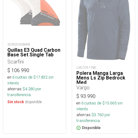
26382026BARB
Quillas E3 Quad Carbon
Base Set Single Tab
Scarfini
LM210511BA
$
106.990
Polera Manga Larga
en
6
cuotas de $
17.832
sin
Mens Ls Zip Bedrock
Med
interés
Vargo
ahorras
$
4.280
por
transferencia.
$
93.990
disponible
Sin stock
en
6
cuotas de $
15.665
sin
interés
ahorras
$
3.760
por
transferencia.
Disponible