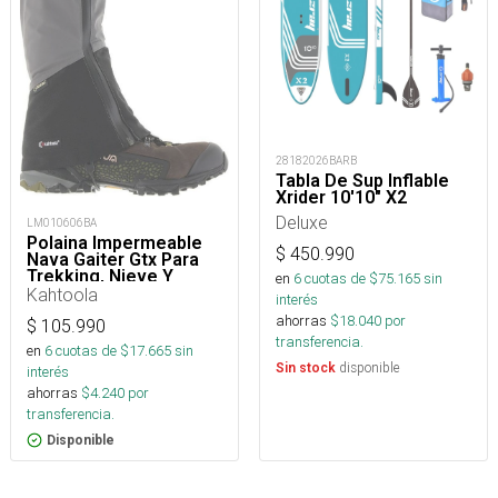
28182026BARB
Tabla De Sup Inflable
Xrider 10'10" X2
Deluxe
LM010606BA
Polaina Impermeable
$
450.990
Nava Gaiter Gtx Para
Trekking, Nieve Y
en
6
cuotas de $
75.165
sin
Montaña
Kahtoola
interés
ahorras
$
18.040
por
$
105.990
transferencia.
en
6
cuotas de $
17.665
sin
disponible
Sin stock
interés
ahorras
$
4.240
por
transferencia.
Disponible