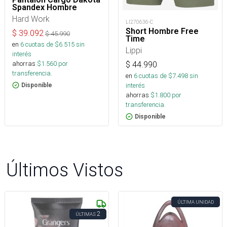
Spandex Hombre
Hard Work
LI270636-C
Short Hombre Free
$
39.092
$
45.990
Time
en
6
cuotas de $
6.515
sin
Lippi
interés
ahorras
$
1.560
por
$
44.990
transferencia.
en
6
cuotas de $
7.498
sin
interés
Disponible
ahorras
$
1.800
por
transferencia.
Disponible
Últimos Vistos
ÚLTIMA UNIDAD
2
ÚLTIMAS