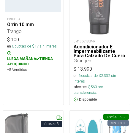
PRU01JA
Orrin 10 mm
Trango
$
100
LM180618BA-R
en
6
cuotas de $
17
sin interés
Acondicionador E
Impermeabilizante
Para Calzado De Cuero
LLEGA MAÑANA✔️TIENDA
75 Ml
Grangers
APOQUINDO
$
13.990
+5 Vendidos
en
6
cuotas de $
2.332
sin
interés
ahorras
$
560
por
transferencia.
Disponible
ENVÍO
GRATIS
SIN STOCK
3
ÚLTIMAS