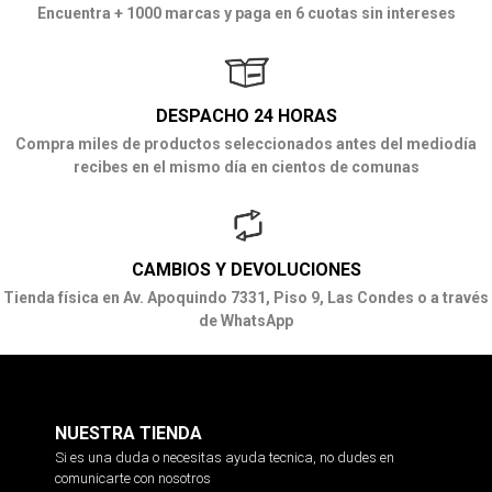
Encuentra + 1000 marcas y paga en 6 cuotas sin intereses
DESPACHO 24 HORAS
Compra miles de productos seleccionados antes del mediodía
recibes en el mismo día en cientos de comunas
CAMBIOS Y DEVOLUCIONES
Tienda física en Av. Apoquindo 7331, Piso 9, Las Condes o a través
de WhatsApp
NUESTRA TIENDA
Si es una duda o necesitas ayuda tecnica, no dudes en
comunicarte con nosotros