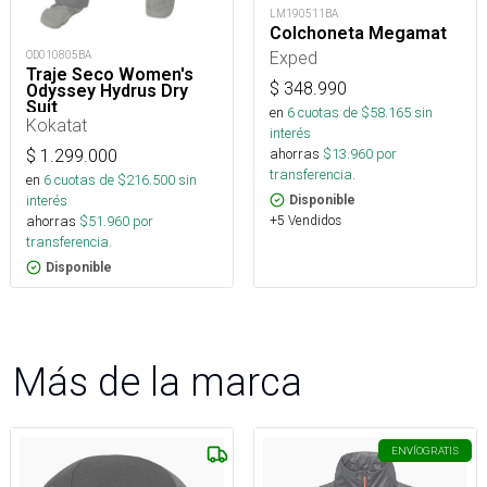
LM190511BA
Colchoneta Megamat
Exped
OD010805BA
Traje Seco Women's
$
348.990
Odyssey Hydrus Dry
Suit
en
6
cuotas de $
58.165
sin
Kokatat
interés
ahorras
$
13.960
por
$
1.299.000
transferencia.
en
6
cuotas de $
216.500
sin
interés
Disponible
+5 Vendidos
ahorras
$
51.960
por
transferencia.
Disponible
Más de la marca
ENVÍO
GRATIS