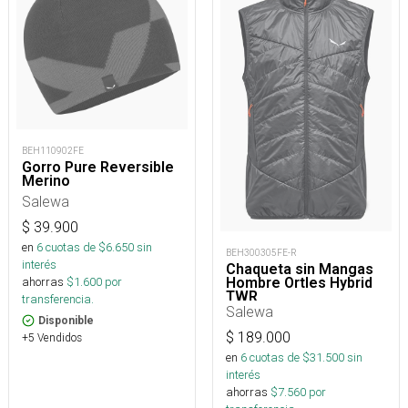
BEH110902FE
Gorro Pure Reversible
Merino
Salewa
$
39.900
en
6
cuotas de $
6.650
sin
BEH300305FE-R
interés
Chaqueta sin Mangas
ahorras
$
1.600
por
Hombre Ortles Hybrid
TWR
transferencia.
Salewa
Disponible
$
189.000
+5 Vendidos
en
6
cuotas de $
31.500
sin
interés
ahorras
$
7.560
por