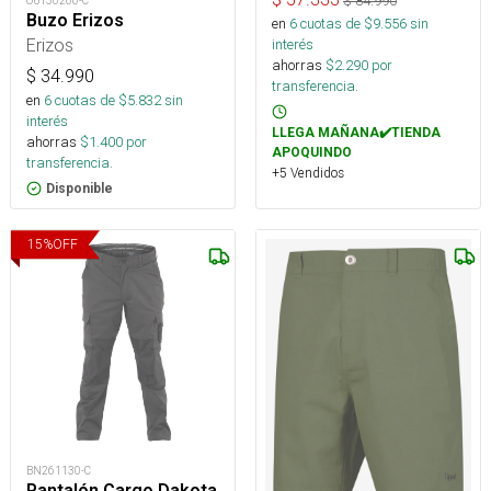
$
84.990
OUT30206-C
Buzo Erizos
en
6
cuotas de $
9.556
sin
Erizos
interés
ahorras
$
2.290
por
$
34.990
transferencia.
en
6
cuotas de $
5.832
sin
interés
LLEGA MAÑANA✔️TIENDA
ahorras
$
1.400
por
APOQUINDO
transferencia.
+5 Vendidos
Disponible
15
%
OFF
BN261130-C
Pantalón Cargo Dakota