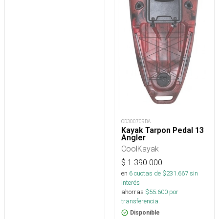
OD300709BA
Kayak Tarpon Pedal 13
Angler
CoolKayak
$
1.390.000
en
6
cuotas de $
231.667
sin
interés
ahorras
$
55.600
por
transferencia.
Disponible