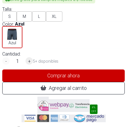
Talla
:
S
M
L
XL
Color
:
Azul
Azul
Cantidad:
-
+
5+ disponibles
Comprar ahora
Agregar al carrito
4%
OFF