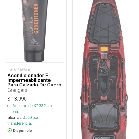
LM180618BA-R
Acondicionador E
Impermeabilizante
Para Calzado De Cuero
75 Ml
Grangers
$
13.990
en
6
cuotas de $
2.332
sin
interés
ahorras
$
560
por
transferencia.
Disponible