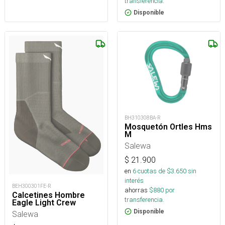
transferencia.
Disponible
BH310308BA-R
Mosquetón Ortles Hms
M
Salewa
$
21.900
en
6
cuotas de $
3.650
sin
interés
BEH300301FE-R
ahorras
$
880
por
Calcetines Hombre
transferencia.
Eagle Light Crew
Disponible
Salewa