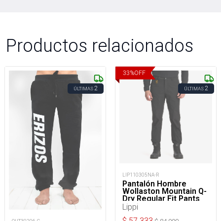
Productos relacionados
33
%
OFF
2
2
ÚLTIMAS
ÚLTIMAS
LIP110305NA-R
Pantalón Hombre
Wollaston Mountain Q-
Dry Regular Fit Pants
Lippi
$
57.333