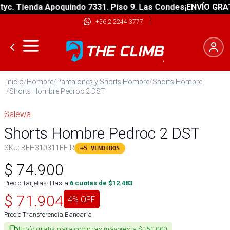
 Tienda Apoquindo 7331. Piso 9. Las Condes
¡ENVÍO GRATIS! 
+56 2 2244 3777
|
Inicio
/
Hombre
/
Pantalones y Shorts Hombre
/
Shorts Hombre
/
Shorts Hombre Pedroc 2 DST
Salewa
Shorts Hombre Pedroc 2 DST
SKU:
BEH310311FE-R
+5 VENDIDOS
$
74.900
Precio Tarjetas: Hasta
6
cuotas de $
12.483
$
71.904
4
% OFF
Precio Transferencia Bancaria
Envío gratis para compras mayores a $150.000