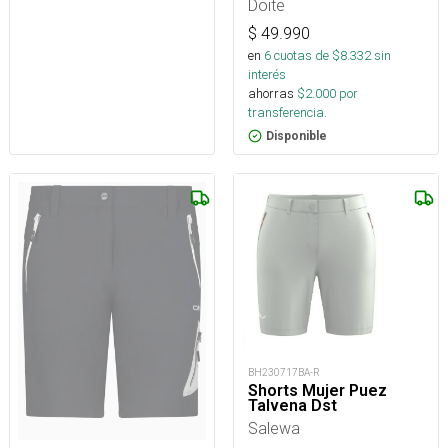
Doite
$
49.990
en
6
cuotas de $
8.332
sin
interés
ahorras
$
2.000
por
transferencia.
Disponible
BH230717BA-R
Shorts Mujer Puez
Talvena Dst
Salewa