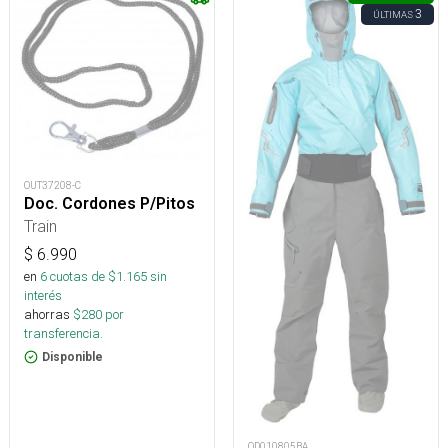
3
ÚLTIMAS
OUT37208-C
Doc. Cordones P/Pitos
Train
$
6.990
en
6
cuotas de $
1.165
sin
interés
ahorras
$
280
por
transferencia.
Disponible
OD010805BA