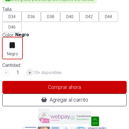
Talla
:
D34
D36
D38
D40
D42
D44
D46
Color
:
Negro
Negro
Cantidad:
-
+
10+ disponibles
Comprar ahora
Agregar al carrito
4%
OFF