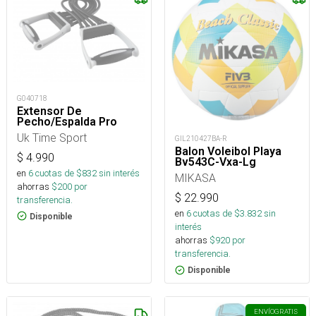
G040718
Extensor De
Pecho/Espalda Pro
Uk Time Sport
GIL210427BA-R
Balon Voleibol Playa
$
4.990
Bv543C-Vxa-Lg
en
6
cuotas de $
832
sin interés
MIKASA
ahorras
$
200
por
$
22.990
transferencia.
en
6
cuotas de $
3.832
sin
Disponible
interés
ahorras
$
920
por
transferencia.
Disponible
ENVÍO
GRATIS