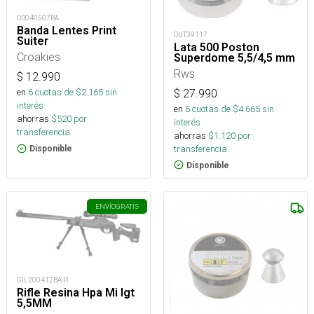
OD040507BA
Banda Lentes Print
OUT39117
Suiter
Lata 500 Poston
Croakies
Superdome 5,5/4,5 mm
Rws
$
12.990
en
6
cuotas de $
2.165
sin
$
27.990
interés
en
6
cuotas de $
4.665
sin
ahorras
$
520
por
interés
transferencia.
ahorras
$
1.120
por
transferencia.
Disponible
Disponible
ENVÍO
GRATIS
GIL200412BA-R
Rifle Resina Hpa Mi Igt
5,5MM