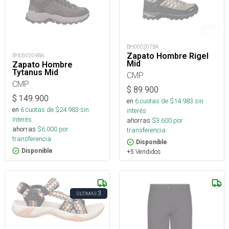
BH060207BA
Zapato Hombre Rigel
BH060204BA
Mid
Zapato Hombre
Tytanus Mid
CMP
CMP
$
89.900
$
149.900
en
6
cuotas de $
14.983
sin
en
6
cuotas de $
24.983
sin
interés
interés
ahorras
$
3.600
por
ahorras
$
6.000
por
transferencia.
transferencia.
Disponible
Disponible
+5 Vendidos
3
ÚLTIMAS