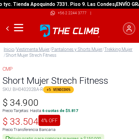
c. Tienda Apoquindo 7331. Piso 9. Las Condes
¡ENVÍO GRATIS
+56 2 2244 3777
|
Inicio
/
Vestimenta Mujer
/
Pantalones y Shorts Mujer
/
Trekking Mujer
/
Short Mujer Strech Fitness
CMP
Short Mujer Strech Fitness
SKU:
BH040202BA-R
+5 VENDIDOS
$
34.900
Precio Tarjetas: Hasta
6
cuotas de $
5.817
$
33.504
4
% OFF
Precio Transferencia Bancaria
Envío gratis para compras mayores a $150.000