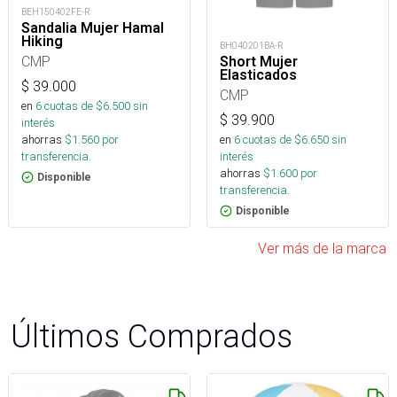
BEH150402FE-R
Sandalia Mujer Hamal
Hiking
BH040201BA-R
CMP
Short Mujer
Elasticados
$
39.000
CMP
en
6
cuotas de $
6.500
sin
$
39.900
interés
en
6
cuotas de $
6.650
sin
ahorras
$
1.560
por
interés
transferencia.
ahorras
$
1.600
por
Disponible
transferencia.
Disponible
Ver más de la marca
Últimos Comprados