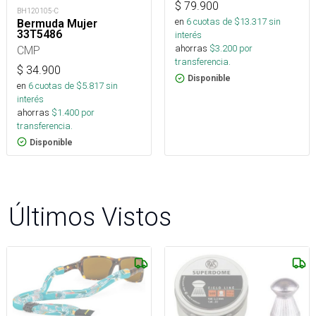
$
79.900
BH120105-C
en
6
cuotas de $
13.317
sin
Bermuda Mujer
33T5486
interés
ahorras
$
3.200
por
CMP
transferencia.
$
34.900
Disponible
en
6
cuotas de $
5.817
sin
interés
ahorras
$
1.400
por
transferencia.
Disponible
Últimos Vistos