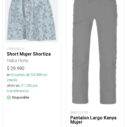
LPP310501-C
Short Mujer Shortiza
Haka Honu
$
29.990
en
6
cuotas de $
4.998
sin
interés
ahorras
$
1.200
por
transferencia.
Disponible
DOI021211FE
Pantalon Largo Kanya
Mujer