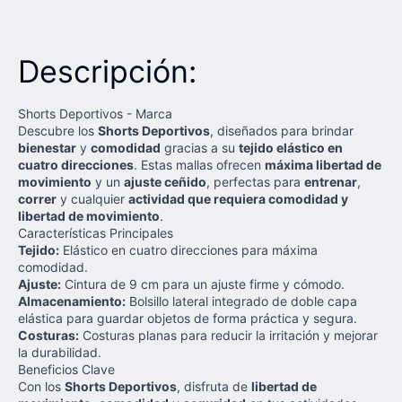
Descripción:
Shorts Deportivos - Marca
Descubre los
Shorts Deportivos
, diseñados para brindar
bienestar
y
comodidad
gracias a su
tejido elástico en
cuatro direcciones
. Estas mallas ofrecen
máxima libertad de
movimiento
y un
ajuste ceñido
, perfectas para
entrenar
,
correr
y cualquier
actividad que requiera comodidad y
libertad de movimiento
.
Características Principales
Tejido:
Elástico en cuatro direcciones para máxima
comodidad.
Ajuste:
Cintura de 9 cm para un ajuste firme y cómodo.
Almacenamiento:
Bolsillo lateral integrado de doble capa
elástica para guardar objetos de forma práctica y segura.
Costuras:
Costuras planas para reducir la irritación y mejorar
la durabilidad.
Beneficios Clave
Con los
Shorts Deportivos
, disfruta de
libertad de