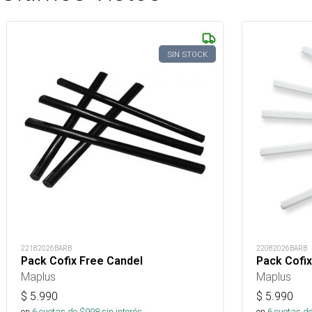
SIN STOCK
22182026BARB
22082026BARB
Pack Cofix Free Candel
Pack Cofix
Maplus
Maplus
$
5.990
$
5.990
en
6
cuotas de $
998
sin interés
en
6
cuotas de