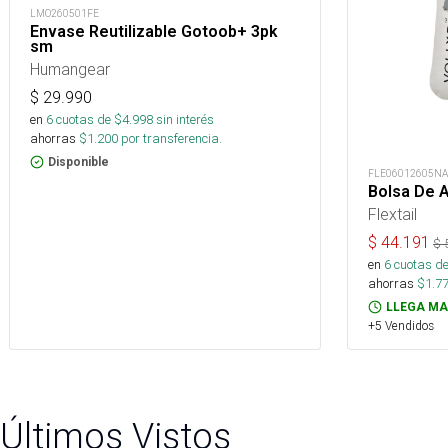
LMO260501FE
Envase Reutilizable Gotoob+ 3pk
sm
Humangear
$
29.990
en
6
cuotas de $
4.998
sin interés
ahorras
$
1.200
por transferencia.
Disponible
FLE06012605NA
Bolsa De 
Flextail
$
44.191
$
en
6
cuotas de
ahorras
$
1.7
LLEGA MA
+5 Vendidos
Últimos Vistos