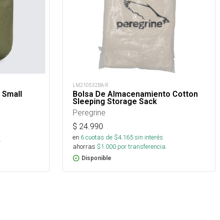
LM210532BA-R
 Small
Bolsa De Almacenamiento Cotton
Sleeping Storage Sack
Peregrine
$
24.990
en
6
cuotas de $
4.165
sin interés
.
ahorras
$
1.000
por transferencia.
Disponible