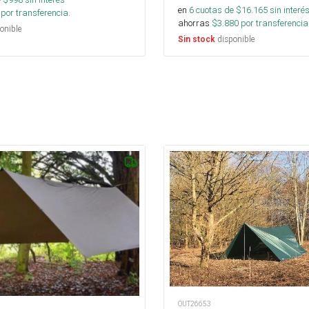
en
6
cuotas de $
16.165
sin interé
por transferencia.
ahorras
$
3.880
por transferencia
onible
disponible
Sin stock
OUT26653