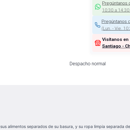
Pregúntanos 
10:30 a 14:30
Pregúntanos d
(
Lun. - Vie. 10
Visítanos en
Santiago - Ch
Despacho normal
r sus alimentos separados de su basura, y su ropa limpia separada 