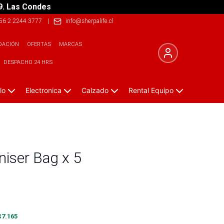
9. Las Condes
56 2 2244 3777
|
info@sherpalife.cl
DACIÓN
OFERTAS
MARCAS
DESPACHO 24 HRS
lo
Electronica
Calzado
Rental Equipo
niser Bag x 5
$
7.165