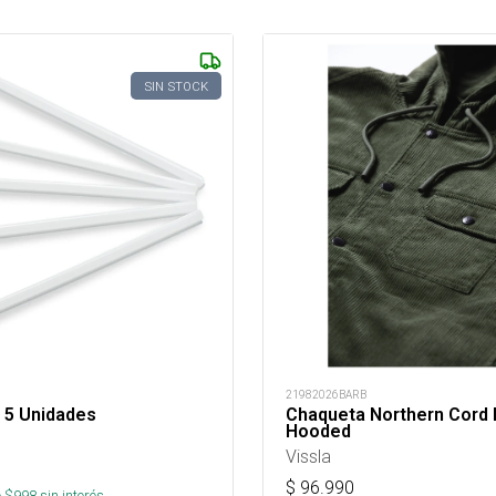
SIN STOCK
21982026BARB
 5 Unidades
Chaqueta Northern Cord
Hooded
Vissla
$
96.990
 $
998
sin interés