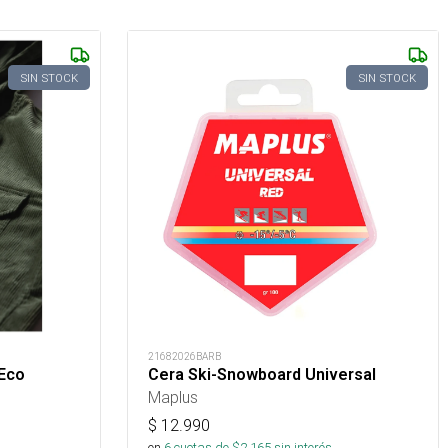
SIN STOCK
SIN STOCK
21682026BARB
 Eco
Cera Ski-Snowboard Universal
Maplus
$
12.990
en
6
cuotas de $
2.165
sin interés