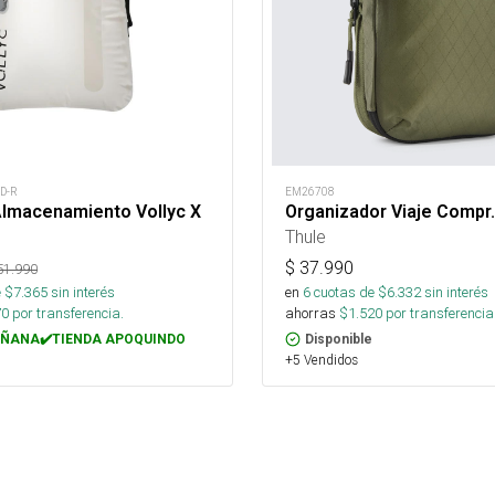
D-R
EM26708
Almacenamiento Vollyc X
Organizador Viaje Compr.
Thule
$
37.990
51.990
 $
7.365
sin interés
en
6
cuotas de $
6.332
sin interés
70
por transferencia.
ahorras
$
1.520
por transferencia
ÑANA✔️TIENDA APOQUINDO
Disponible
+5 Vendidos