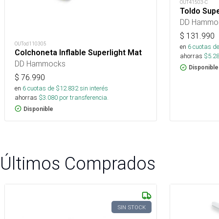
OUT41503-C
Toldo Supe
DD Hammo
$
131.990
OUTod110305
en
6
cuotas de
Colchoneta Inflable Superlight Mat
ahorras
$
5.2
DD Hammocks
Disponible
$
76.990
en
6
cuotas de $
12.832
sin interés
ahorras
$
3.080
por transferencia.
Disponible
Últimos Comprados
SIN STOCK