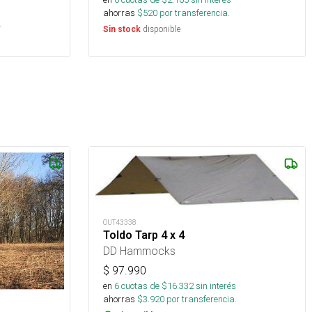
s
ahorras
$
520
por transferencia.
.
disponible
Sin stock
OUT43338
Toldo Tarp 4 x 4
DD Hammocks
$
97.990
en
6
cuotas de $
16.332
sin interés
ahorras
$
3.920
por transferencia.