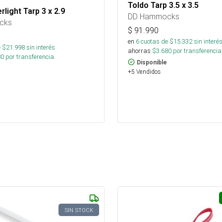
Toldo Tarp 3.5 x 3.5
rlight Tarp 3 x 2.9
DD Hammocks
cks
$
91.990
en
6
cuotas de $
15.332
sin interé
 $
21.998
sin interés
ahorras
$
3.680
por transferencia
80
por transferencia.
Disponible
+5 Vendidos
SIN STOCK