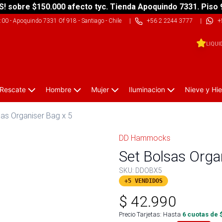
S! sobre $150.000 afecto tyc. Tienda Apoquindo 7331. Piso 
9:00
-
Apoquindo 7331 Of 918 - Santiago - Chile
|
+56 2 2244 3777
|
+
LIQUI
 Rescate
Hombre
Mujer
Iluminacion
Nieve y Hie
sas Organiser Bag x 5
DD Hammocks
Set Bolsas Orga
SKU:
DDOBX5
+5 VENDIDOS
$
42.990
Precio Tarjetas: Hasta
6
cuotas de 