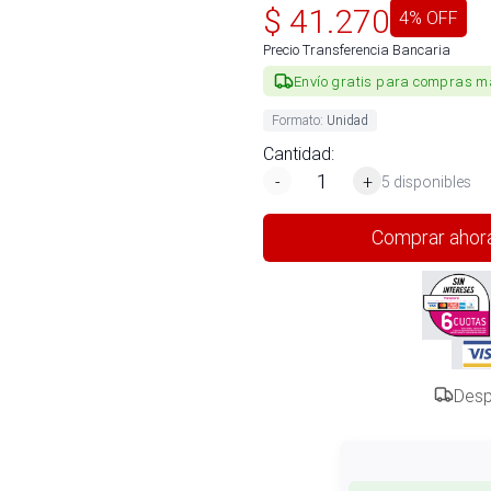
$
41.270
4
% OFF
Precio Transferencia Bancaria
Envío gratis para compras m
Formato
:
Unidad
Cantidad:
-
+
5 disponibles
Comprar ahor
Desp