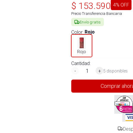
$
153.590
4
% OFF
Precio Transferencia Bancaria
Envío gratis
Color
:
Rojo
Rojo
Cantidad:
-
+
5 disponibles
Comprar ahor
Desp