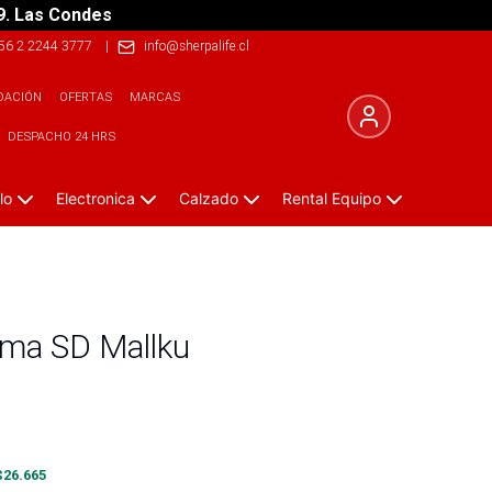
9. Las Condes
56 2 2244 3777
|
info@sherpalife.cl
DACIÓN
OFERTAS
MARCAS
DESPACHO 24 HRS
lo
Electronica
Calzado
Rental Equipo
uma SD Mallku
$
26.665