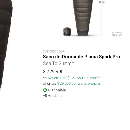
COS190304BA-R
Saco de Dormir de Pluma Spark Pro
Sea To Summit
$
729.900
en
6
cuotas de $
121.650
sin interés
ahorras
$
29.200
por transferencia.
Disponible
+5 Vendidos