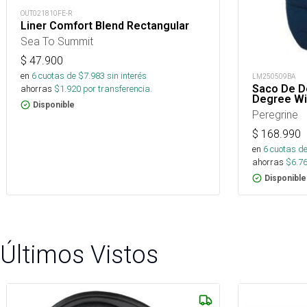
OUT021810FE-R
Liner Comfort Blend Rectangular
Sea To Summit
$
47.900
en
6
cuotas de $
7.983
sin interés
LM250509BA
Saco De D
ahorras
$
1.920
por transferencia.
Degree Wi
Disponible
Peregrine
$
168.990
en
6
cuotas de
ahorras
$
6.7
Disponible
Últimos Vistos