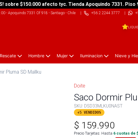
S! sobre $150.000 afecto tyc. Tienda Apoquindo 7331. Piso 
9:00
-
Apoquindo 7331 Of 918 - Santiago - Chile
|
+56 2 2244 3777
|
+
LIQUI
 Rescate
Hombre
Mujer
Iluminacion
Nieve y Hie
ir Pluma SD Mallku
Doite
Saco Dormir Pl
SKU:
DSD33MLKU0NAST
+5 VENDIDOS
$
159.990
Precio Tarjetas: Hasta
6
cuotas de 