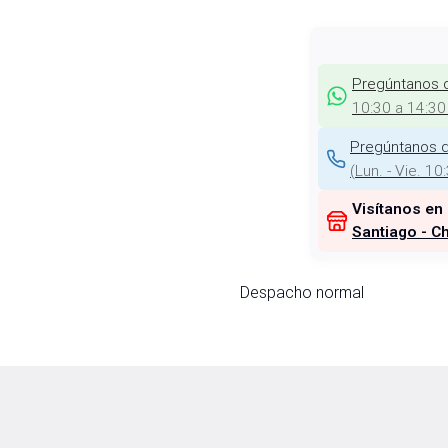
Pregúntanos 
10:30 a 14:30
Pregúntanos d
(
Lun. - Vie. 10
Visítanos en
Santiago - Ch
Despacho normal