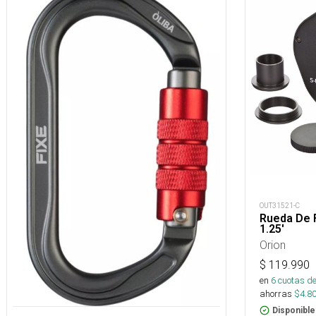
OUT31521-C
Rueda De F
1.25'
Orion
$
119.990
en
6
cuotas de
ahorras
$
4.8
Disponible