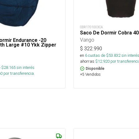
ODR1701003CA
Saco De Dormir Cobra 40
Vango
ormir Endurance -20
th Large #10 Ykk Zipper
$
322.990
en
6
cuotas de $
53.832
sin interé
ahorras
$
12.920
por transferenci
 $
28.165
sin interés
Disponible
60
por transferencia.
+5 Vendidos