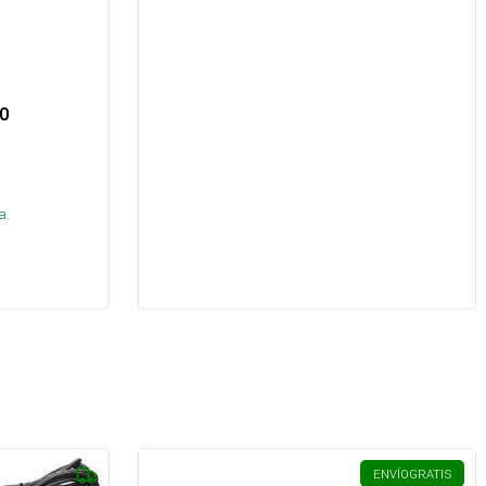
0
s
a.
ENVÍO
GRATIS