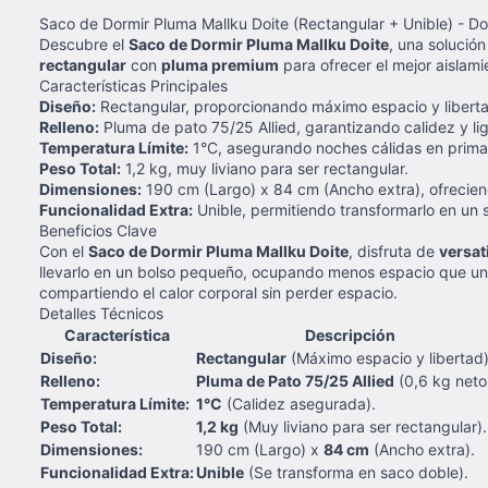
Saco de Dormir Pluma Mallku Doite (Rectangular + Unible) - Do
Descubre el
Saco de Dormir Pluma Mallku Doite
, una solució
rectangular
con
pluma premium
para ofrecer el mejor aislam
Características Principales
Diseño:
Rectangular, proporcionando máximo espacio y libert
Relleno:
Pluma de pato 75/25 Allied, garantizando calidez y li
Temperatura Límite:
1°C, asegurando noches cálidas en prima
Peso Total:
1,2 kg, muy liviano para ser rectangular.
Dimensiones:
190 cm (Largo) x 84 cm (Ancho extra), ofrecie
Funcionalidad Extra:
Unible, permitiendo transformarlo en un 
Beneficios Clave
Con el
Saco de Dormir Pluma Mallku Doite
, disfruta de
versat
llevarlo en un bolso pequeño, ocupando menos espacio que un 
compartiendo el calor corporal sin perder espacio.
Detalles Técnicos
Característica
Descripción
Diseño:
Rectangular
(Máximo espacio y libertad)
Relleno:
Pluma de Pato 75/25 Allied
(0,6 kg neto
Temperatura Límite:
1°C
(Calidez asegurada).
Peso Total:
1,2 kg
(Muy liviano para ser rectangular).
Dimensiones:
190 cm (Largo) x
84 cm
(Ancho extra).
Funcionalidad Extra:
Unible
(Se transforma en saco doble).