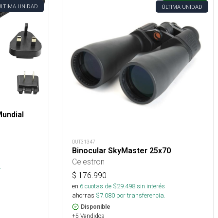
ÚLTIMA UNIDAD
ÚLTIMA UNIDAD
Mundial
OUT31347
Binocular SkyMaster 25x70
Celestron
.
$
176.990
en
6
cuotas de $
29.498
sin interés
ahorras
$
7.080
por transferencia.
Disponible
+5 Vendidos