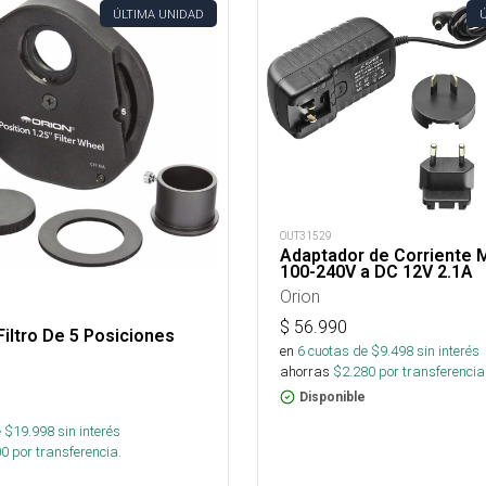
ÚLTIMA UNIDAD
OUT31529
Adaptador de Corriente 
100-240V a DC 12V 2.1A
Orion
$
56.990
iltro De 5 Posiciones
en
6
cuotas de $
9.498
sin interés
ahorras
$
2.280
por transferencia
Disponible
 $
19.998
sin interés
00
por transferencia.