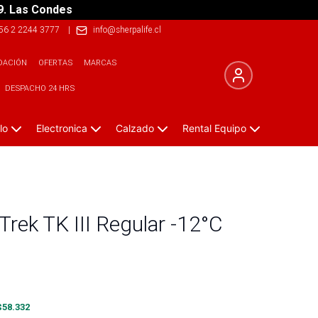
9. Las Condes
56 2 2244 3777
|
info@sherpalife.cl
DACIÓN
OFERTAS
MARCAS
DESPACHO 24 HRS
lo
Electronica
Calzado
Rental Equipo
Trek TK III Regular -12°C
$
58.332