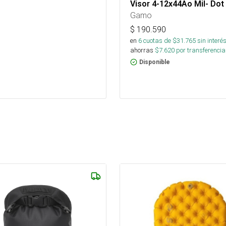
Visor 4-12x44Ao Mil- Dot
Gamo
$
190.590
en
6
cuotas de $
31.765
sin interé
ahorras
$
7.620
por transferencia
Disponible