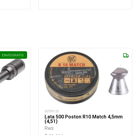
ENVÍO
GRATIS
OUT39120
Lata 500 Poston R10 Match 4,5mm
(4,51)
Rws