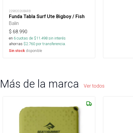
22982026BARB
Funda Tabla Surf Ute Bigboy / Fish
Balin
$
68.990
en
6
cuotas de $
11.498
sin interés
ahorras
$
2.760
por transferencia.
disponible
Sin stock
Más de la marca
Ver todos