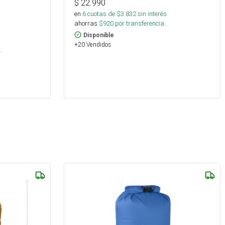
$
22.990
en
6
cuotas de $
3.832
sin interés
ahorras
$
920
por transferencia.
Disponible
s
+20 Vendidos
.