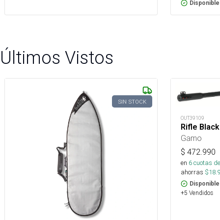
Disponible
Últimos Vistos
SIN STOCK
OUT39109
Rifle Blac
Gamo
$
472.990
en
6
cuotas de
ahorras
$
18.
Disponible
+5 Vendidos