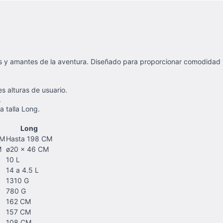
as y amantes de la aventura. Diseñado para proporcionar comodidad y
s alturas de usuario.
.
a talla Long.
Long
CM
Hasta 198 CM
M
ø20 x 46 CM
10 L
14 a 4.5 L
1310 G
780 G
162 CM
157 CM
108 CM