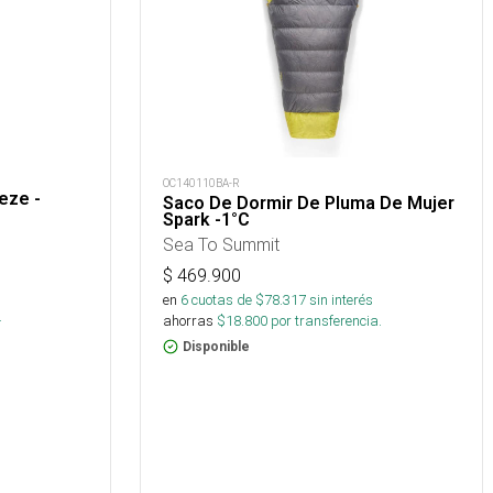
OC140110BA-R
eze -
Saco De Dormir De Pluma De Mujer
Spark -1°C
Sea To Summit
$
469.900
en
6
cuotas de $
78.317
sin interés
.
ahorras
$
18.800
por transferencia.
Disponible