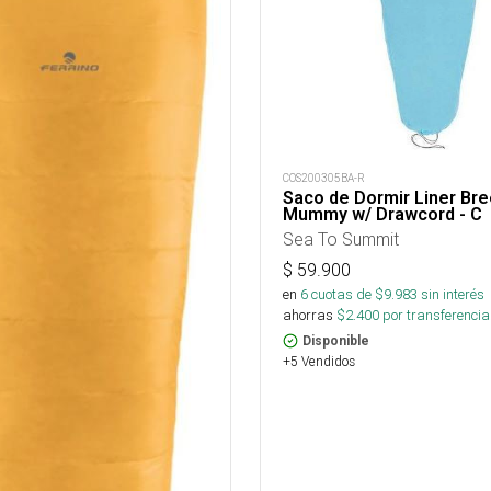
COS200305BA-R
Saco de Dormir Liner Bre
Mummy w/ Drawcord - C
Sea To Summit
$
59.900
en
6
cuotas de $
9.983
sin interés
ahorras
$
2.400
por transferencia
Disponible
+5 Vendidos