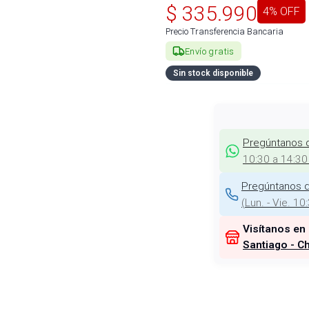
$
335.990
4
% OFF
Precio Transferencia Bancaria
Envío gratis
Sin stock disponible
Pregúntanos 
10:30 a 14:30
Pregúntanos d
(
Lun. - Vie. 10
Visítanos en
Santiago - Ch