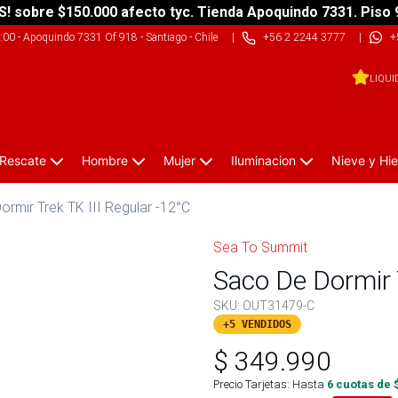
S! sobre $150.000 afecto tyc. Tienda Apoquindo 7331. Piso 
9:00
-
Apoquindo 7331 Of 918 - Santiago - Chile
|
+56 2 2244 3777
|
+
LIQUI
 Rescate
Hombre
Mujer
Iluminacion
Nieve y Hie
rmir Trek TK III Regular -12°C
Sea To Summit
Saco De Dormir 
SKU:
OUT31479-C
+5 VENDIDOS
$
349.990
Precio Tarjetas: Hasta
6
cuotas de 