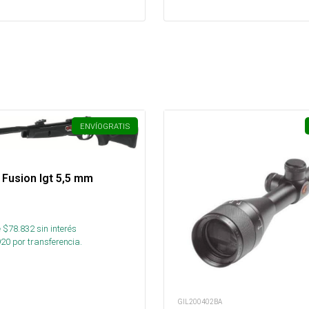
ENVÍO
GRATIS
k Fusion Igt 5,5 mm
 $
78.832
sin interés
920
por transferencia.
GIL200402BA