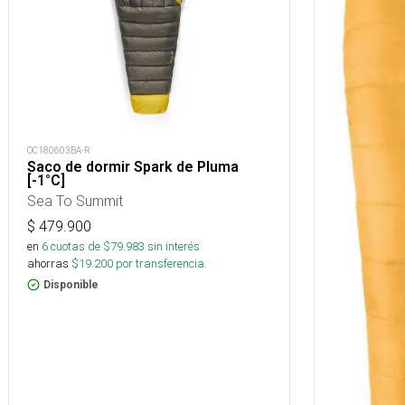
OC180603BA-R
Saco de dormir Spark de Pluma
[-1°C]
Sea To Summit
$
479.900
en
6
cuotas de $
79.983
sin interés
ahorras
$
19.200
por transferencia.
Disponible