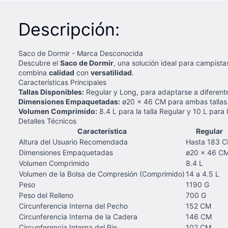
Descripción:
Saco de Dormir - Marca Desconocida
Descubre el
Saco de Dormir
, una solución ideal para campist
combina
calidad
con
versatilidad
.
Características Principales
Tallas Disponibles:
Regular y Long, para adaptarse a diferente
Dimensiones Empaquetadas:
ø20 x 46 CM para ambas tallas
Volumen Comprimido:
8.4 L para la talla Regular y 10 L para l
Detalles Técnicos
Característica
Regular
Altura del Usuario Recomendada
Hasta 183 
Dimensiones Empaquetadas
ø20 x 46 C
Volumen Comprimido
8.4 L
Volumen de la Bolsa de Compresión (Comprimido)
14 a 4.5 L
Peso
1190 G
Peso del Relleno
700 G
Circunferencia Interna del Pecho
152 CM
Circunferencia Interna de la Cadera
146 CM
Circunferencia Interna del Pie
102 CM