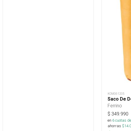
KOM061205
Saco De D
Ferrino
$
349.990
en
6
cuotas de
ahorras
$
14.