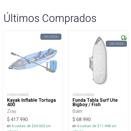
Últimos Comprados
SIN STOCK
SIN STOCK
23382026BARB
22982026BARB
Kayak Inflable Tortuga
Funda Tabla Surf Ute
400
Bigboy / Fish
Zray
Balin
$
417.990
$
68.990
en
6
cuotas de $
69.665
sin
en
6
cuotas de $
11.498
sin