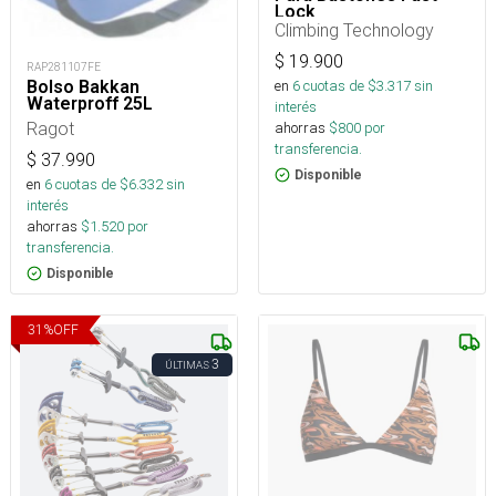
Lock
Climbing Technology
$
19.900
RAP281107FE
Bolso Bakkan
en
6
cuotas de $
3.317
sin
Waterproff 25L
interés
Ragot
ahorras
$
800
por
transferencia.
$
37.990
Disponible
en
6
cuotas de $
6.332
sin
interés
ahorras
$
1.520
por
transferencia.
Disponible
31
%
OFF
3
ÚLTIMAS