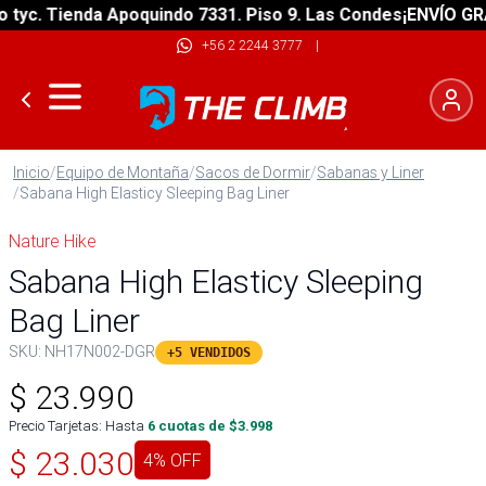
. Tienda Apoquindo 7331. Piso 9. Las Condes
¡ENVÍO GRATIS!
+56 2 2244 3777
|
Inicio
/
Equipo de Montaña
/
Sacos de Dormir
/
Sabanas y Liner
/
Sabana High Elasticy Sleeping Bag Liner
Nature Hike
Sabana High Elasticy Sleeping
Bag Liner
SKU:
NH17N002-DGR
+5 VENDIDOS
$
23.990
Precio Tarjetas: Hasta
6
cuotas de $
3.998
$
23.030
4
% OFF