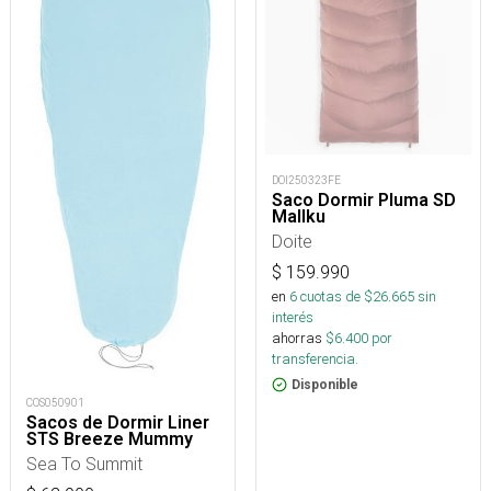
DOI250323FE
Saco Dormir Pluma SD
Mallku
Doite
$
159.990
en
6
cuotas de $
26.665
sin
interés
ahorras
$
6.400
por
transferencia.
Disponible
COS050901
Sacos de Dormir Liner
STS Breeze Mummy
Sea To Summit