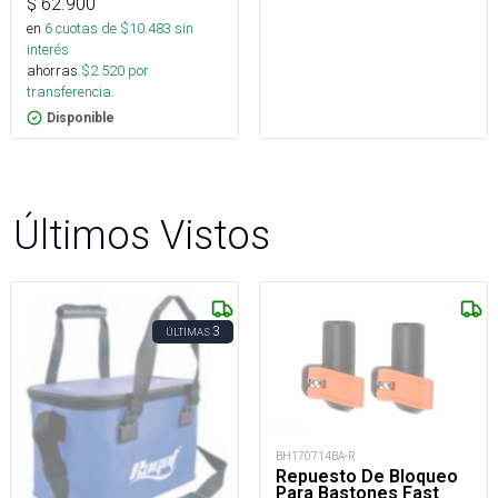
$
62.900
en
6
cuotas de $
10.483
sin
interés
ahorras
$
2.520
por
transferencia.
Disponible
Últimos Vistos
3
ÚLTIMAS
BH170714BA-R
Repuesto De Bloqueo
Para Bastones Fast