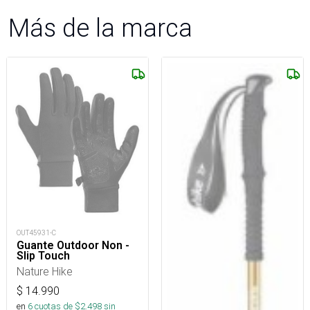
Más de la marca
OUT45931-C
Guante Outdoor Non -
Slip Touch
Nature Hike
$
14.990
en
6
cuotas de $
2.498
sin