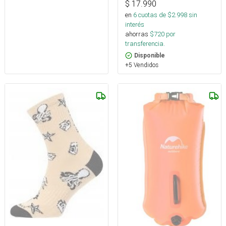
$
17.990
en
6
cuotas de $
2.998
sin
interés
ahorras
$
720
por
transferencia.
Disponible
+5 Vendidos