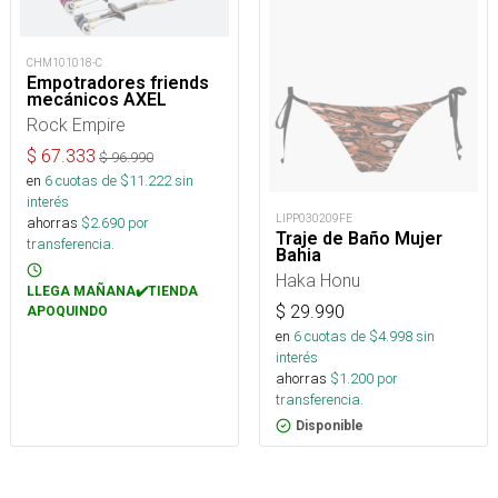
CHM101018-C
Empotradores friends
mecánicos AXEL
Rock Empire
$
67.333
$
96.990
en
6
cuotas de $
11.222
sin
interés
LIPP030209FE
ahorras
$
2.690
por
Traje de Baño Mujer
transferencia.
Bahia
Haka Honu
LLEGA MAÑANA✔️TIENDA
$
29.990
APOQUINDO
en
6
cuotas de $
4.998
sin
interés
ahorras
$
1.200
por
transferencia.
Disponible