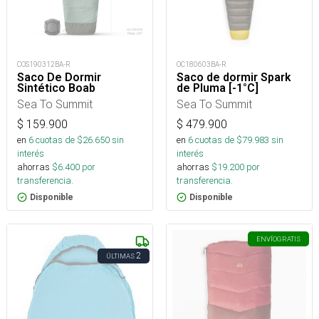
COS190312BA-R
OC180603BA-R
Saco De Dormir
Saco de dormir Spark
Sintético Boab
de Pluma [-1°C]
Sea To Summit
Sea To Summit
$
159.900
$
479.900
en
6
cuotas de $
26.650
sin
en
6
cuotas de $
79.983
sin
interés
interés
ahorras
$
6.400
por
ahorras
$
19.200
por
transferencia.
transferencia.
Disponible
Disponible
ENVÍO
GRATIS
2
ÚLTIMAS