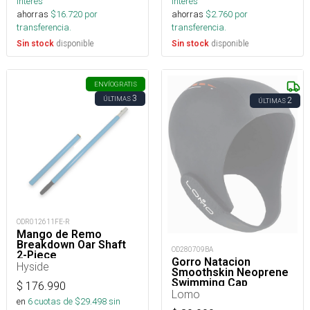
interés
interés
ahorras
$
16.720
por
ahorras
$
2.760
por
transferencia.
transferencia.
disponible
disponible
Sin stock
Sin stock
ENVÍO
GRATIS
3
ÚLTIMAS
2
ÚLTIMAS
ODR012611FE-R
Mango de Remo
Breakdown Oar Shaft
OD280709BA
2-Piece
Gorro Natacion
Hyside
Smoothskin Neoprene
Swimming Cap
$
176.990
Lomo
en
6
cuotas de $
29.498
sin