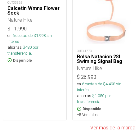
OUT33825
Calcetin Wmns Flower
Sock
Nature Hike
$
11.990
en
6
cuotas de $
1.998
sin
interés
ahorras
$
480
por
OUT41773
transferencia.
Bolsa Natacion 28L
Disponible
Swiming Signal Bag
Nature Hike
$
26.990
en
6
cuotas de $
4.498
sin
interés
ahorras
$
1.080
por
transferencia.
Disponible
+5 Vendidos
Ver más de la marca