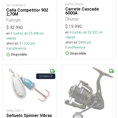
RAP051206NA
TEC120408BA-R
Carrete Cascade
Caña Competitor 902
6000A
2,70M
Okuma
Fulcrum
$
19.990
$
32.990
en
6
cuotas de $
3.332
sin
en
6
cuotas de $
5.498
sin
interés
interés
ahorras
$
800
por
ahorras
$
1.320
por
transferencia.
transferencia.
Disponible
Disponible
3
ÚLTIMAS
RAPAL240611
Señuelo Spinner Vibrax