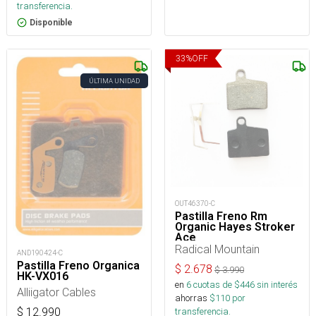
transferencia.
Disponible
33
%
OFF
ÚLTIMA UNIDAD
OUT46370-C
Pastilla Freno Rm
Organic Hayes Stroker
Ace
Radical Mountain
AND190424-C
Pastilla Freno Organica
$
2.678
$
3.990
HK-VX016
en
6
cuotas de $
446
sin interés
Alliigator Cables
ahorras
$
110
por
$
12.990
transferencia.