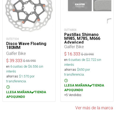
OUT16806
Pastillas Shimano
M985, M785, M666
OUT37104
Advanced
Disco Wave Floating
Galfer Bike
180MM
Galfer Bike
$
16.333
$
23.990
en
6
cuotas de $
2.722
sin
$
39.333
$
55.990
interés
en
6
cuotas de $
6.556
sin
ahorras
$
650
por
interés
transferencia.
ahorras
$
1.570
por
transferencia.
LLEGA MAÑANA✔️TIENDA
APOQUINDO
LLEGA MAÑANA✔️TIENDA
+5 Vendidos
APOQUINDO
Ver más de la marca