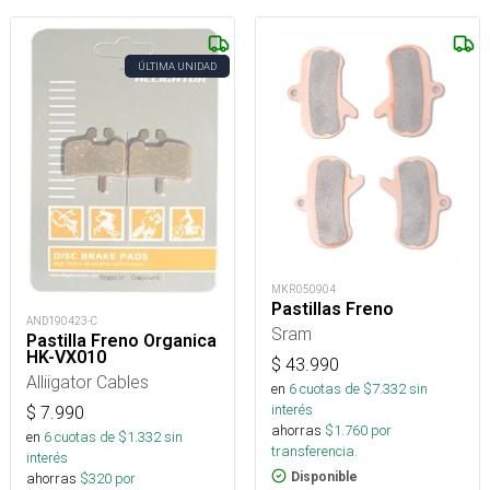
ÚLTIMA UNIDAD
MKR050904
Pastillas Freno
AND190423-C
Sram
Pastilla Freno Organica
HK-VX010
$
43.990
Alliigator Cables
en
6
cuotas de $
7.332
sin
interés
$
7.990
ahorras
$
1.760
por
en
6
cuotas de $
1.332
sin
transferencia.
interés
Disponible
ahorras
$
320
por