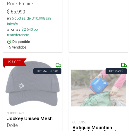
regulable 15 a 85 cm
Rock Empire
$
65.990
en
6
cuotas de $
10.998
sin
interés
ahorras
$
2.640
por
transferencia.
Disponible
+5 Vendidos
19
%
OFF
2
ÚLTIMA UNIDAD
ÚLTIMAS
OUT33536-C
Jockey Unisex Mesh
OUT33365
Doite
Botiquín Mountain