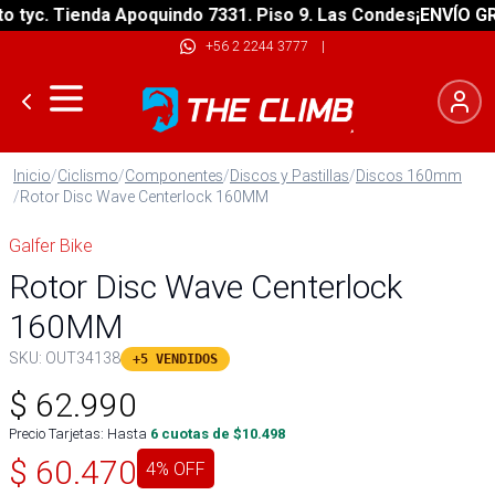
yc. Tienda Apoquindo 7331. Piso 9. Las Condes
¡ENVÍO GRATI
+56 2 2244 3777
|
Inicio
/
Ciclismo
/
Componentes
/
Discos y Pastillas
/
Discos 160mm
/
Rotor Disc Wave Centerlock 160MM
Galfer Bike
Rotor Disc Wave Centerlock
160MM
SKU:
OUT34138
+5 VENDIDOS
$
62.990
Precio Tarjetas: Hasta
6
cuotas de $
10.498
$
60.470
4
% OFF