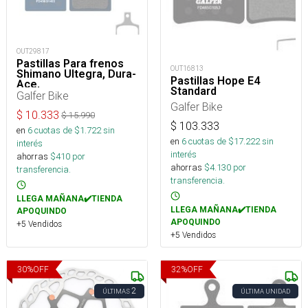
OUT29817
Pastillas Para frenos
OUT16813
Shimano Ultegra, Dura-
Pastillas Hope E4
Ace,
Standard
RS305/405/505/805 y
Galfer Bike
XTR M9100 Standard
Galfer Bike
$
10.333
$
15.990
$
103.333
en
6
cuotas de $
1.722
sin
en
6
cuotas de $
17.222
sin
interés
interés
ahorras
$
410
por
ahorras
$
4.130
por
transferencia.
transferencia.
LLEGA MAÑANA✔️TIENDA
LLEGA MAÑANA✔️TIENDA
APOQUINDO
APOQUINDO
+5 Vendidos
+5 Vendidos
30
%
OFF
32
%
OFF
2
ÚLTIMAS
ÚLTIMA UNIDAD