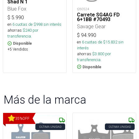
Shad N 1
Blue Fox
t260524
Carrete SG4AG FD
$
5.990
6+1BB #70493
en
6
cuotas de $
998
sin interés
Savage Gear
ahorras
$
240
por
$
94.990
transferencia.
en
6
cuotas de $
15.832
sin
Disponible
interés
+5 Vendidos
ahorras
$
3.800
por
transferencia.
Disponible
Más de la marca
35
%
OFF
ÚLTIMA UNIDAD
ÚLTIMA UNIDAD