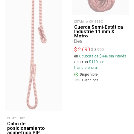
OUTchimon091531-C
Cuerda Semi-Estática
Industrie 11 mm X
Metro
Beal
$
2.690
$
3.990
en
6
cuotas de $
448
sin interés
ahorras
$
110
por
transferencia.
Disponible
+530 Vendidos
CHM230102
Cabo de
posicionamiento
asimetrico PIP