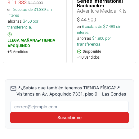
Series International
$
11.333
$
13.990
Backpacker
en
6
cuotas de $
1.889
sin
Adventure Medical Kits
interés
$
44.900
ahorras
$
450
por
en
6
cuotas de $
7.483
sin
transferencia.
interés
ahorras
$
1.800
por
LLEGA MAÑANA✔️TIENDA
transferencia.
APOQUINDO
+5 Vendidos
Disponible
+10 Vendidos
📍¿Sabías que también tenemos TIENDA FÍSICA?📍
Visítanos en Av. Apoquindo 7331, piso 9 – Las Condes
Correo electrónico
Suscribirme