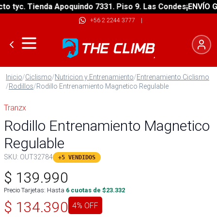
 tyc. Tienda Apoquindo 7331. Piso 9. Las Condes
¡ENVÍO GRA
+56 2 2244 3777
|
Inicio
/
Ciclismo
/
Nutricion y Entrenamiento
/
Entrenamiento Ciclismo
/
Rodillos
/
Rodillo Entrenamiento Magnetico Regulable
Tranzx
Rodillo Entrenamiento Magnetico
Regulable
SKU:
OUT32784
+5 VENDIDOS
$
139.990
Precio Tarjetas: Hasta
6
cuotas de $
23.332
$
134.390
4
% OFF