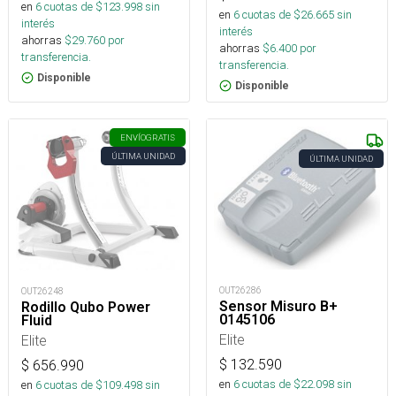
en
6
cuotas de $
123.998
sin
en
6
cuotas de $
26.665
sin
interés
interés
ahorras
$
29.760
por
ahorras
$
6.400
por
transferencia.
transferencia.
Disponible
Disponible
ENVÍO
GRATIS
ÚLTIMA UNIDAD
ÚLTIMA UNIDAD
OUT26286
OUT26248
Sensor Misuro B+
Rodillo Qubo Power
0145106
Fluid
Elite
Elite
$
132.590
$
656.990
en
6
cuotas de $
22.098
sin
en
6
cuotas de $
109.498
sin