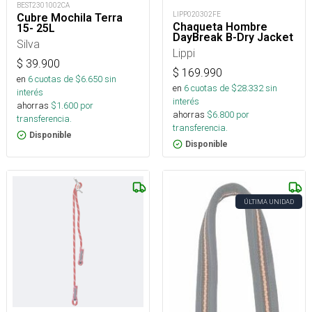
BEST2301002CA
LIPP020302FE
Cubre Mochila Terra
Chaqueta Hombre
15- 25L
DayBreak B-Dry Jacket
Silva
Lippi
$
39.900
$
169.990
en
6
cuotas de $
6.650
sin
en
6
cuotas de $
28.332
sin
interés
interés
ahorras
$
1.600
por
ahorras
$
6.800
por
transferencia.
transferencia.
Disponible
Disponible
ÚLTIMA UNIDAD