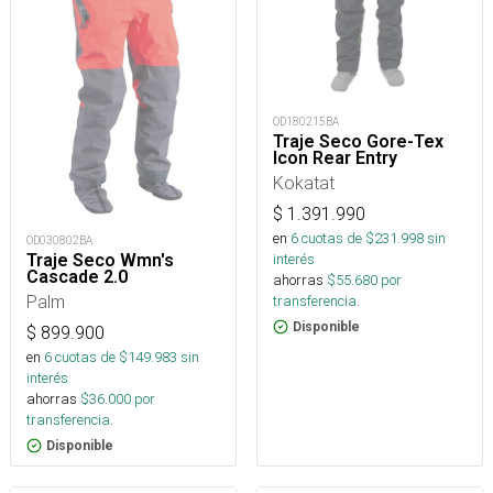
OD180215BA
Traje Seco Gore-Tex
Icon Rear Entry
Kokatat
$
1.391.990
en
6
cuotas de $
231.998
sin
OD030802BA
Traje Seco Wmn's
interés
Cascade 2.0
ahorras
$
55.680
por
Palm
transferencia.
Disponible
$
899.900
en
6
cuotas de $
149.983
sin
interés
ahorras
$
36.000
por
transferencia.
Disponible