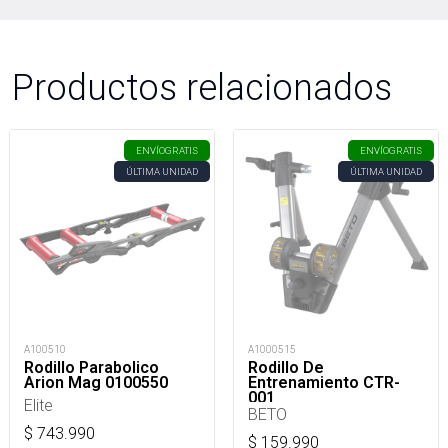
Productos relacionados
ENVÍO
GRATIS
ENVÍO
GRATIS
ÚLTIMA UNIDAD
ÚLTIMA UNIDAD
A100510
A1000515
Rodillo Parabolico
Rodillo De
Arion Mag 0100550
Entrenamiento CTR-
001
Elite
BETO
$
743.990
$
159.990