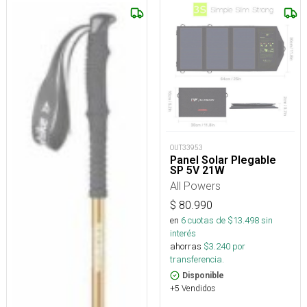
OUT33953
Panel Solar Plegable
SP 5V 21W
All Powers
$
80.990
en
6
cuotas de $
13.498
sin
interés
ahorras
$
3.240
por
transferencia.
Disponible
+5 Vendidos