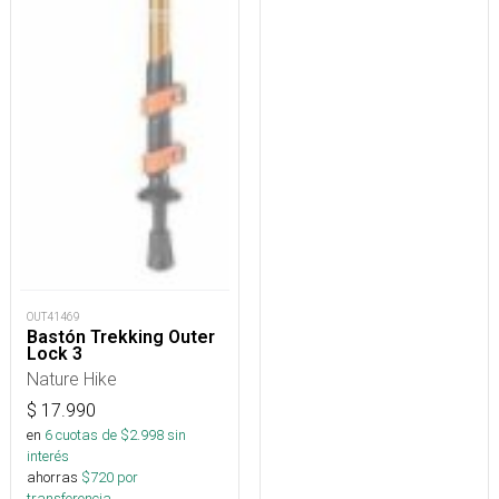
OUT41469
Bastón Trekking Outer
Lock 3
Nature Hike
$
17.990
en
6
cuotas de $
2.998
sin
interés
ahorras
$
720
por
transferencia.