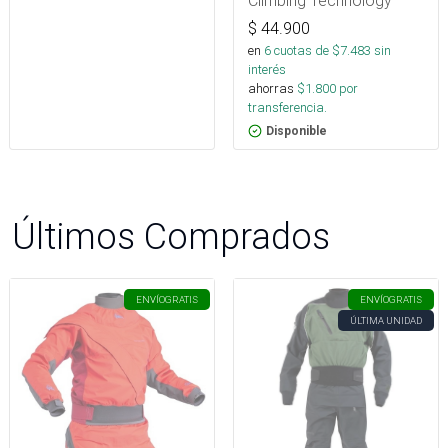
Climbing Technology
$
44.900
en
6
cuotas de $
7.483
sin
interés
ahorras
$
1.800
por
transferencia.
Disponible
Últimos Comprados
ENVÍO
GRATIS
ENVÍO
GRATIS
ÚLTIMA UNIDAD