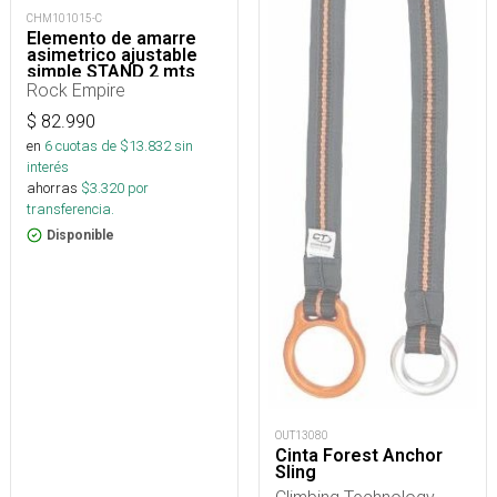
CHM101015-C
Elemento de amarre
asimetrico ajustable
simple STAND 2 mts
Rock Empire
$
82.990
en
6
cuotas de $
13.832
sin
interés
ahorras
$
3.320
por
transferencia.
Disponible
OUT13080
Cinta Forest Anchor
Sling